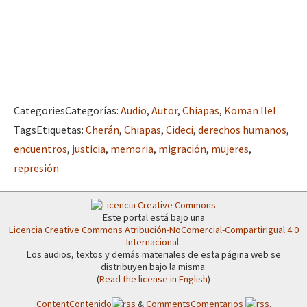
Categories
Categorías
:
Audio
,
Autor
,
Chiapas
,
Koman Ilel
Tags
Etiquetas
:
Cherán
,
Chiapas
,
Cideci
,
derechos humanos
,
encuentros
,
justicia
,
memoria
,
migración
,
mujeres
,
represión
Este portal está bajo una
Licencia Creative Commons Atribución-NoComercial-CompartirIgual 4.0
Internacional
.
Los audios, textos y demás materiales de esta página web se
distribuyen bajo la misma.
(
Read the license in English
)
Content
Contenido
&
Comments
Comentarios
.