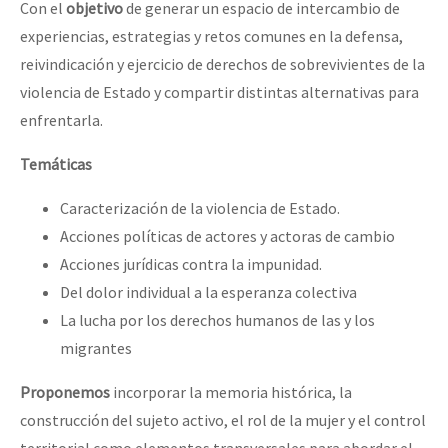
Con el
objetivo
de generar un espacio de intercambio de
Fotorreportaje
experiencias, estrategias y retos comunes en la defensa,
Video
reivindicación y ejercicio de derechos de sobrevivientes de la
violencia de Estado y compartir distintas alternativas para
Otras secciones
enfrentarla.
Semillero Guerra contra la Humanidad. (Las poblaciones y
Temáticas
la naturaleza bajo asedio)
Libros para descargar
Caracterización de la violencia de Estado.
Acciones políticas de actores y actoras de cambio
Medios Libres
Acciones jurídicas contra la impunidad.
COVID-19
Del dolor individual a la esperanza colectiva
La lucha por los derechos humanos de las y los
Eventos
migrantes
Contacto
Proponemos
incorporar la memoria histórica, la
construcción del sujeto activo, el rol de la mujer y el control