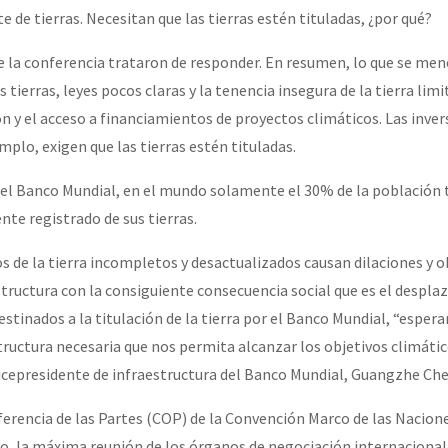
 de tierras. Necesitan que las tierras estén tituladas, ¿por qué?
e la conferencia trataron de responder. En resumen, lo que se menc
tierras, leyes pocos claras y la tenencia insegura de la tierra limi
ón y el acceso a financiamientos de proyectos climáticos. Las inver
plo, exigen que las tierras estén tituladas.
el Banco Mundial, en el mundo solamente el 30% de la población t
te registrado de sus tierras.
s de la tierra incompletos y desactualizados causan dilaciones y o
estructura con la consiguiente consecuencia social que es el despl
destinados a la titulación de la tierra por el Banco Mundial, “esper
tructura necesaria que nos permita alcanzar los objetivos climátic
vicepresidente de infraestructura del Banco Mundial, Guangzhe Che
ferencia de las Partes (COP) de la Convención Marco de las Nacion
o, la máxima reunión de los órganos de negociación internaciona