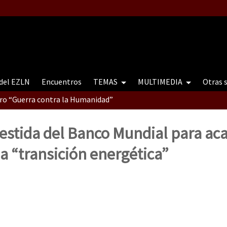
 del EZLN
Encuentros
TEMAS
MULTIMEDIA
Otras 
tro “Guerra contra la Humanidad”
stida del Banco Mundial para ac
contro “Guerra contra a Humanidade”(As populações e a natureza e
la “transición energética”
ra contra a Humanidade” (As populações e a natureza sob cerco)