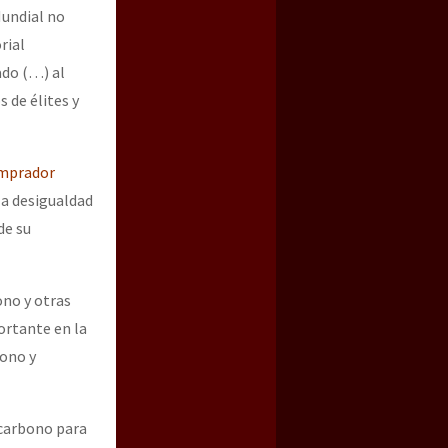
Mundial no
rial
ado (…) al
 de élites y
mprador
la desigualdad
de su
no y otras
ortante en la
bono y
 carbono para