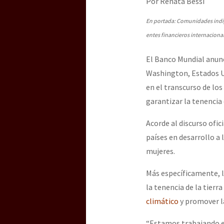
Por Renata Bessi
Dia 3 do Encontro “Gu
En portada: Comunidades indíg
entes financieros internaciona
Dia 2 do Encontro “Gu
El Banco Mundial anunci
Washington, Estados Un
Dia 1: Encontro “Guer
en el transcurso de los
garantizar la tenencia 
Acorde al discurso ofic
[CDMX – 20 julio] Jorna
países en desarrollo a 
mujeres.
“Sonhando a Terra do 
Más específicamente, l
la tenencia de la tierr
climático
y promover l
Se o México sabe, que 
“Estamos trabajando en 