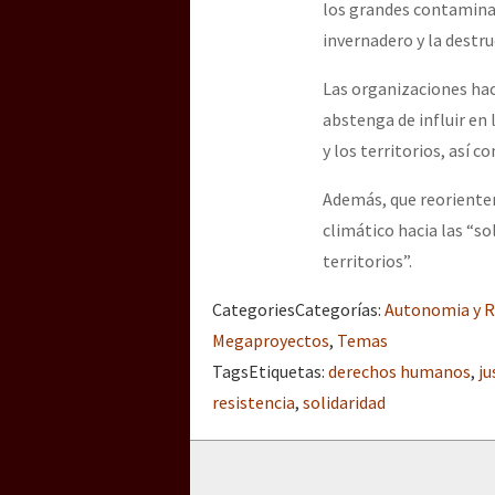
los grandes contamina
invernadero y la destru
Las organizaciones hac
abstenga de influir en 
y los territorios, así 
Además, que reorienten
climático hacia las “s
territorios”.
Categories
Categorías
:
Autonomia y R
Megaproyectos
,
Temas
Tags
Etiquetas
:
derechos humanos
,
ju
resistencia
,
solidaridad