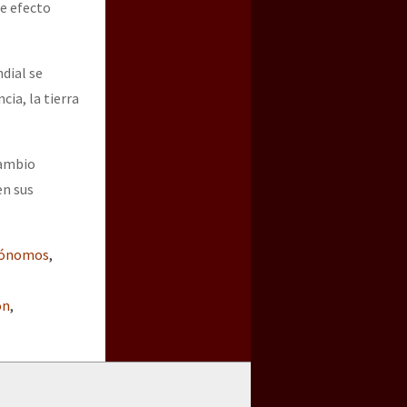
e efecto
dial se
cia, la tierra
cambio
en sus
utónomos
,
ón
,