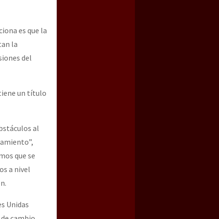
iona es que la
tan la
siones del
iene un título
bstáculos al
azamiento”,
amos que se
os a nivel
n.
es Unidas
l de cambio