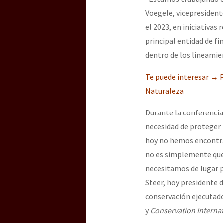
Voegele, vicepresident
el 2023, en iniciativas
[25 abr – CDMX] Tokín p
principal entidad de f
dentro de los lineamie
Te puede interesar → P
Naturaleza
Durante la conferencia
necesidad de proteger 
hoy no hemos encontrad
no es simplemente que 
necesitamos de lugar p
Steer, hoy presidente 
conservación ejecutad
y
Conservation Interna