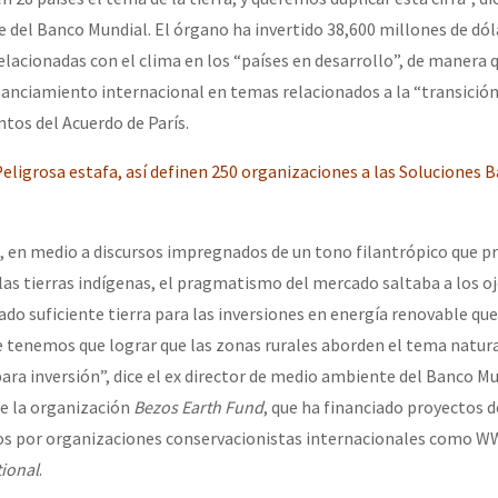
e del Banco Mundial. El órgano ha invertido 38,600 millones de dól
 relacionadas con el clima en los “países en desarrollo”, de manera q
or el CNI: 30 años de Resistencia y Rebeldía
inanciamiento internacional en temas relacionados a la “transición
ntos del Acuerdo de París.
eligrosa estafa, así definen 250 organizaciones a las Soluciones B
, en medio a discursos impregnados de un tono filantrópico que p
las tierras indígenas, el pragmatismo del mercado saltaba a los o
o suficiente tierra para las inversiones en energía renovable que 
tenemos que lograr que las zonas rurales aborden el tema natura
ara inversión”, dice el ex director de medio ambiente del Banco M
de la organización
Bezos Earth Fund
, que ha financiado proyectos d
os por organizaciones conservacionistas internacionales como W
tional
.