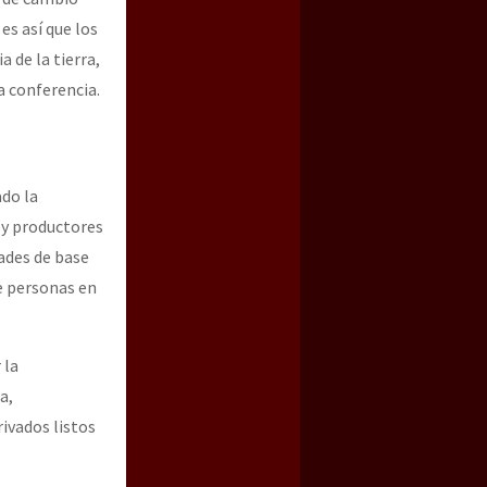
es así que los
 de la tierra,
a conferencia.
ado la
 y productores
ades de base
e personas en
 la
a,
ivados listos