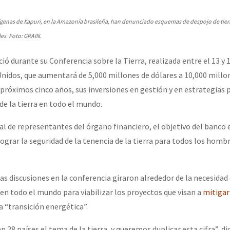
erra contra a Humanidade”
enas de Xapuri, en la Amazonía brasileña, han denunciado esquemas de despojo de tier
les. Foto: GRAIN.
erra contra a Humanidad”
ó durante su Conferencia sobre la Tierra, realizada entre el 13 y 
idos, que aumentará de 5,000 millones de dólares a 10,000 millon
ra contra a Humanidade”
 próximos cinco años, sus inversiones en gestión y en estrategias 
de la tierra en todo el mundo.
ial de representantes del órgano financiero, el objetivo del banco 
das globales por la libertad de Jesús Plácido Galindo y el alto a l
lograr la seguridad de la tenencia de la tierra para todos los hombr
Bem Virá” se publica no Estado Espanhol
as discusiones en la conferencia giraron alrededor de la necesidad
a en todo el mundo para viabilizar los proyectos que visan a
mitigar
a “transición energética”.
o mundo saiba! Nossas lutas pela memória, a justiça e a dignidade
28 países el tema de la tierra, y queremos duplicar esta cifra”, d