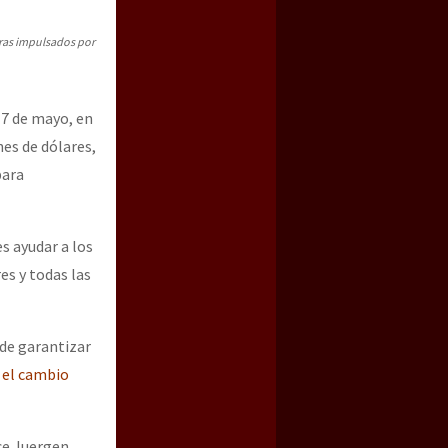
ras impulsados por
17 de mayo, en
es de dólares,
para
es ayudar a los
a guerra contra el CIPOG-EZ
es y todas las
 de garantizar
 el cambio
ice Juergen