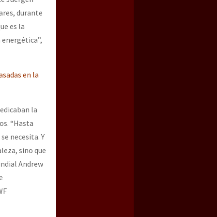
ares, durante
ue es la
 energética”,
asadas en la
redicaban la
jos. “Hasta
se necesita. Y
leza, sino que
undial Andrew
e
WF