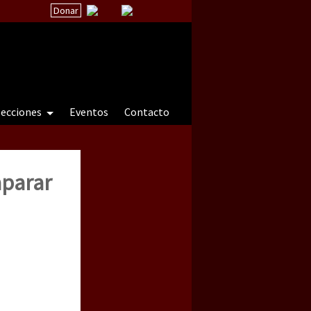
Donar
secciones
Eventos
Contacto
aparar
 a natureza sob cerco)