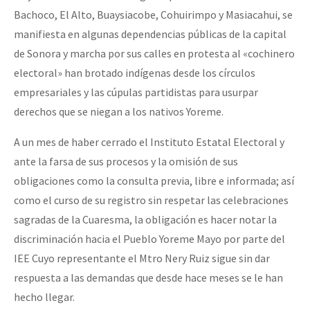
Mundo
Bachoco, El Alto, Buaysiacobe, Cohuirimpo y Masiacahui, se
manifiesta en algunas dependencias públicas de la capital
EZLN
de Sonora y marcha por sus calles en protesta al «cochinero
Dia 2 do Encontro “Guerra contra a Humanidad”
La Sexta
electoral» han brotado indígenas desde los círculos
AutonomÍa y Resistencia
empresariales y las cúpulas partidistas para usurpar
derechos que se niegan a los nativos Yoreme.
Dia 1: Encontro “Guerra contra a Humanidade”
Megaproyectos
Migración
A un mes de haber cerrado el Instituto Estatal Electoral y
ante la farsa de sus procesos y la omisión de sus
Presos
[CDMX – 20 julio] Jornadas globales por la libertad de Jesús Pláci
obligaciones como la consulta previa, libre e informada; así
Mujeres
como el curso de su registro sin respetar las celebraciones
sagradas de la Cuaresma, la obligación es hacer notar la
Niñxs
“Sonhando a Terra do Bem Virá” se publica no Estado Espanhol
discriminación hacia el Pueblo Yoreme Mayo por parte del
ETIQUETAS
IEE Cuyo representante el Mtro Nery Ruiz sigue sin dar
MULTIMEDIA
respuesta a las demandas que desde hace meses se le han
Se o México sabe, que o mundo saiba! Nossas lutas pela memória, a
hecho llegar.
Audio