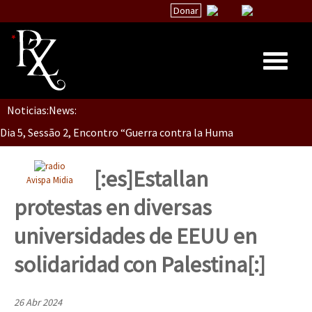
Donar
Noticias:
News:
Inicio
Dia 5, Sessão 2, Encontro “Guerra contra la Humanidad”
Quiénes Somos
La palabra del EZLN
[:es]Estallan
Avispa Midia
Dia 5, sessão 1, do Encontro “Guerra contra a Humanidade”(As pop
Encuentros
protestas en diversas
TEMAS
universidades de EEUU en
Chiapas
Dia 4 – Encontro “Guerra contra a Humanidade” (As populações e 
solidaridad con Palestina[:]
México
Latinoamérica
26 Abr 2024
Dia 3 do Encontro “Guerra contra a Humanidade”