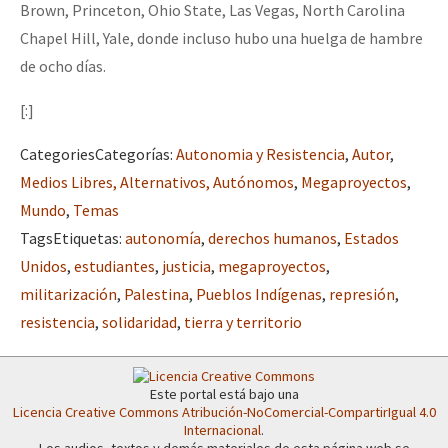
Brown, Princeton, Ohio State, Las Vegas, North Carolina
Chapel Hill, Yale, donde incluso hubo una huelga de hambre
de ocho días.
[:]
Categories
Categorías
:
Autonomia y Resistencia
,
Autor
,
Medios Libres, Alternativos, Autónomos
,
Megaproyectos
,
Mundo
,
Temas
Tags
Etiquetas
:
autonomía
,
derechos humanos
,
Estados
Unidos
,
estudiantes
,
justicia
,
megaproyectos
,
militarización
,
Palestina
,
Pueblos Indígenas
,
represión
,
resistencia
,
solidaridad
,
tierra y territorio
Este portal está bajo una
Licencia Creative Commons Atribución-NoComercial-CompartirIgual 4.0
Internacional
.
Los audios, textos y demás materiales de esta página web se