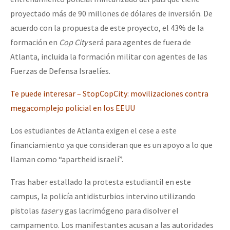
Fotorreportaje
proyectado más de 90 millones de dólares de inversión. De
acuerdo con la propuesta de este proyecto, el 43% de la
[25 abr – CDMX] Tokín por el CNI: 30 años de Resistencia y Rebeldí
Video
formación en
Cop City
será para agentes de fuera de
Otras secciones
Atlanta, incluida la formación militar con agentes de las
Semillero Guerra contra la Humanidad. (Las poblaciones y
Fuerzas de Defensa Israelíes.
la naturaleza bajo asedio)
Te puede interesar – StopCopCity: movilizaciones contra
Libros para descargar
megacomplejo policial en los EEUU
Medios Libres
Los estudiantes de Atlanta exigen el cese a este
financiamiento ya que consideran que es un apoyo a lo que
COVID-19
llaman como “apartheid israelí”.
Eventos
Tras haber estallado la protesta estudiantil en este
Contacto
campus, la policía antidisturbios intervino utilizando
pistolas
taser
y gas lacrimógeno para disolver el
campamento. Los manifestantes acusan a las autoridades