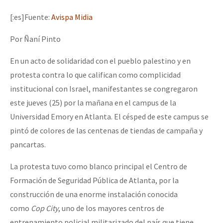
Mundo
[:es]Fuente:
Avispa Midia
EZLN
Por Ñaní Pinto
Dia 2 do Encontro “Guerra contra a Humanidad”
La Sexta
En un acto de solidaridad con el pueblo palestino y en
AutonomÍa y Resistencia
protesta contra lo que califican como complicidad
Dia 1: Encontro “Guerra contra a Humanidade”
Megaproyectos
institucional con Israel, manifestantes se congregaron
Migración
este jueves (25) por la mañana en el campus de la
Universidad Emory en Atlanta. El césped de este campus se
Presos
[CDMX – 20 julio] Jornadas globales por la libertad de Jesús Pláci
pintó de colores de las centenas de tiendas de campaña y
Mujeres
pancartas.
Niñxs
La protesta tuvo como blanco principal el Centro de
“Sonhando a Terra do Bem Virá” se publica no Estado Espanhol
ETIQUETAS
Formación de Seguridad Pública de Atlanta, por la
construcción de una enorme instalación conocida
MULTIMEDIA
como
Cop City
, uno de los mayores centros de
Se o México sabe, que o mundo saiba! Nossas lutas pela memória, a
Audio
entrenamiento policial militarizado del país que tiene