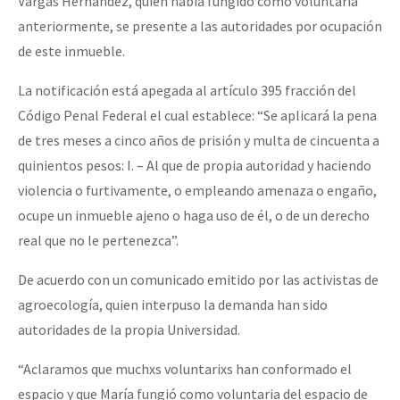
Vargas Hernández, quien había fungido como voluntaria
Fotorreportaje
anteriormente, se presente a las autoridades por ocupación
de este inmueble.
[25 abr – CDMX] Tokín por el CNI: 30 años de Resistencia y Rebeldí
Video
La notificación está apegada al artículo 395 fracción del
Otras secciones
Código Penal Federal el cual establece: “Se aplicará la pena
Semillero Guerra contra la Humanidad. (Las poblaciones y
de tres meses a cinco años de prisión y multa de cincuenta a
la naturaleza bajo asedio)
quinientos pesos: I. – Al que de propia autoridad y haciendo
Libros para descargar
violencia o furtivamente, o empleando amenaza o engaño,
ocupe un inmueble ajeno o haga uso de él, o de un derecho
Medios Libres
real que no le pertenezca”.
COVID-19
De acuerdo con un comunicado emitido por las activistas de
Eventos
agroecología, quien interpuso la demanda han sido
Contacto
autoridades de la propia Universidad.
“Aclaramos que muchxs voluntarixs han conformado el
espacio y que María fungió como voluntaria del espacio de