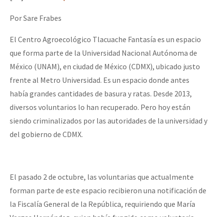
Mundo
Por Sare Frabes
EZLN
El Centro Agroecológico Tlacuache Fantasía es un espacio
Dia 2 do Encontro “Guerra contra a Humanidad”
La Sexta
que forma parte de la Universidad Nacional Autónoma de
AutonomÍa y Resistencia
México (UNAM), en ciudad de México (CDMX), ubicado justo
frente al Metro Universidad. Es un espacio donde antes
Dia 1: Encontro “Guerra contra a Humanidade”
Megaproyectos
había grandes cantidades de basura y ratas. Desde 2013,
Migración
diversos voluntarios lo han recuperado. Pero hoy están
Presos
siendo criminalizados por las autoridades de la universidad y
[CDMX – 20 julio] Jornadas globales por la libertad de Jesús Pláci
del gobierno de CDMX.
Mujeres
Niñxs
“Sonhando a Terra do Bem Virá” se publica no Estado Espanhol
ETIQUETAS
El pasado 2 de octubre, las voluntarias que actualmente
forman parte de este espacio recibieron una notificación de
MULTIMEDIA
Se o México sabe, que o mundo saiba! Nossas lutas pela memória, a
la Fiscalía General de la República, requiriendo que María
Audio