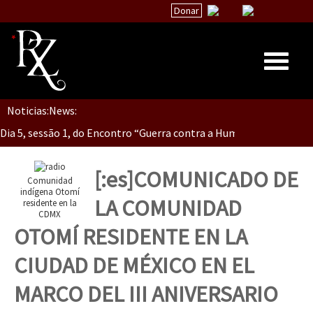
Donar
Dia 5, Sessão 2, Encontro “Guerra contra la Humanidad”
Noticias:
News:
Inicio
Dia 5, sessão 1, do Encontro “Guerra contra a Humanidade”(As pop
Quiénes Somos
La palabra del EZLN
[:es]COMUNICADO DE
Comunidad
Dia 4 – Encontro “Guerra contra a Humanidade” (As populações e 
Encuentros
indígena Otomí
LA COMUNIDAD
residente en la
CDMX
TEMAS
OTOMÍ RESIDENTE EN LA
Chiapas
Dia 3 do Encontro “Guerra contra a Humanidade”
CIUDAD DE MÉXICO EN EL
México
MARCO DEL III ANIVERSARIO
Latinoamérica
Dia 2 do Encontro “Guerra contra a Humanidad”