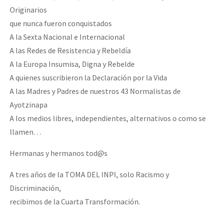
Originarios
Fotorreportaje
que nunca fueron conquistados
Video
A la Sexta Nacional e Internacional
Otras secciones
A las Redes de Resistencia y Rebeldía
A la Europa Insumisa, Digna y Rebelde
Semillero Guerra contra la Humanidad. (Las poblaciones y
A quienes suscribieron la Declaración por la Vida
la naturaleza bajo asedio)
A las Madres y Padres de nuestros 43 Normalistas de
Libros para descargar
Ayotzinapa
A los medios libres, independientes, alternativos o como se
Medios Libres
llamen…
COVID-19
Hermanas y hermanos tod@s
Eventos
A tres años de la TOMA DEL INPI, solo Racismo y
Contacto
Discriminación,
recibimos de la Cuarta Transformación.