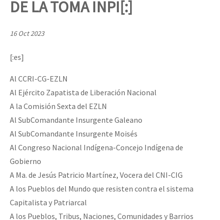
DE LA TOMA INPI[:]
Mundo
EZLN
16 Oct 2023
Dia 1: Encontro “Guerra contra a Humanidade”
La Sexta
[:es]
AutonomÍa y Resistencia
Al CCRI-CG-EZLN
[CDMX – 20 julio] Jornadas globales por la libertad de Jesús Pláci
Megaproyectos
Al Ejército Zapatista de Liberación Nacional
Migración
A la Comisión Sexta del EZLN
Presos
Al SubComandante Insurgente Galeano
“Sonhando a Terra do Bem Virá” se publica no Estado Espanhol
Al SubComandante Insurgente Moisés
Mujeres
Al Congreso Nacional Indígena-Concejo Indígena de
Niñxs
Gobierno
Se o México sabe, que o mundo saiba! Nossas lutas pela memória, a
A Ma. de Jesús Patricio Martínez, Vocera del CNI-CIG
ETIQUETAS
A los Pueblos del Mundo que resisten contra el sistema
MULTIMEDIA
Capitalista y Patriarcal
[25 abr – CDMX] Tokín por el CNI: 30 años de Resistencia y Rebeldí
Audio
A los Pueblos, Tribus, Naciones, Comunidades y Barrios