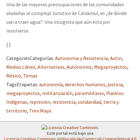
Una de las mayores preocupaciones de las comunidades
aledañas al complejo turistico de Calakmul, es ¿de dónde
van a traer agua?. Una incognita que aún esta por
resolverse.
[:]
Categories
Categorías
:
Autonomia y Resistencia
,
Autor
,
Medios Libres, Alternativos, Autónomos
,
Megaproyectos
,
México
,
Temas
Tags
Etiquetas
:
autonomía
,
derechos humanos
,
justicia
,
megaproyectos
,
militarización
,
paramilitares
,
Pueblos
Indígenas
,
represión
,
resistencia
,
solidaridad
,
tierra y
territorio
,
Tren Maya
Este portal está bajo una
Licencia Creative Commons Atribución-NoComercial-CompartirIgual 4.0