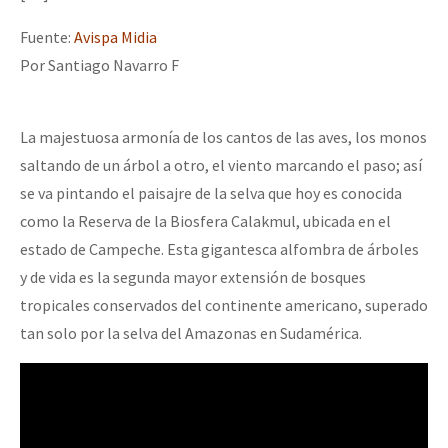
Mundo
Fuente:
Avispa Midia
EZLN
Por Santiago Navarro F
Dia 1: Encontro “Guerra contra a Humanidade”
La Sexta
AutonomÍa y Resistencia
La majestuosa armonía de los cantos de las aves, los monos
saltando de un árbol a otro, el viento marcando el paso; así
[CDMX – 20 julio] Jornadas globales por la libertad de Jesús Pláci
Megaproyectos
se va pintando el paisajre de la selva que hoy es conocida
Migración
como la Reserva de la Biosfera Calakmul, ubicada en el
Presos
estado de Campeche. Esta gigantesca alfombra de árboles
“Sonhando a Terra do Bem Virá” se publica no Estado Espanhol
y de vida es la segunda mayor extensión de bosques
Mujeres
tropicales conservados del continente americano, superado
Niñxs
tan solo por la selva del Amazonas en Sudamérica.
Se o México sabe, que o mundo saiba! Nossas lutas pela memória, a
ETIQUETAS
MULTIMEDIA
[25 abr – CDMX] Tokín por el CNI: 30 años de Resistencia y Rebeldí
Audio