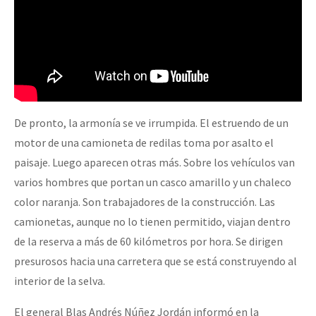
Fotorreportaje
Video
Otras secciones
Semillero Guerra contra la Humanidad. (Las poblaciones y
la naturaleza bajo asedio)
De pronto, la armonía se ve irrumpida. El estruendo de un
motor de una camioneta de redilas toma por asalto el
Libros para descargar
paisaje. Luego aparecen otras más. Sobre los vehículos van
Medios Libres
varios hombres que portan un casco amarillo y un chaleco
COVID-19
color naranja. Son trabajadores de la construcción. Las
camionetas, aunque no lo tienen permitido, viajan dentro
Eventos
de la reserva a más de 60 kilómetros por hora. Se dirigen
Contacto
presurosos hacia una carretera que se está construyendo al
interior de la selva.
El general Blas Andrés Núñez Jordán informó en la