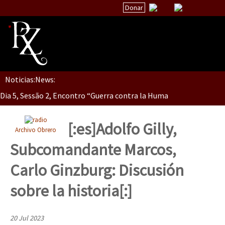
Donar
Noticias:
News:
Inicio
Dia 5, Sessão 2, Encontro “Guerra contra la Humanidad”
Quiénes Somos
La palabra del EZLN
[:es]Adolfo Gilly,
Archivo Obrero
Dia 5, sessão 1, do Encontro “Guerra contra a Humanidade”(As pop
Encuentros
Subcomandante Marcos,
TEMAS
Carlo Ginzburg: Discusión
Chiapas
Dia 4 – Encontro “Guerra contra a Humanidade” (As populações e 
sobre la historia[:]
México
Latinoamérica
20 Jul 2023
Dia 3 do Encontro “Guerra contra a Humanidade”