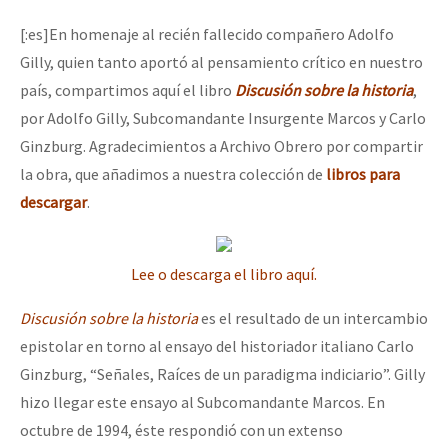
Mundo
[:es]En homenaje al recién fallecido compañero Adolfo
EZLN
Gilly, quien tanto aportó al pensamiento crítico en nuestro
Dia 2 do Encontro “Guerra contra a Humanidad”
país, compartimos aquí el libro
Discusión sobre la historia
,
La Sexta
por Adolfo Gilly, Subcomandante Insurgente Marcos y Carlo
AutonomÍa y Resistencia
Ginzburg. Agradecimientos a Archivo Obrero por compartir
Dia 1: Encontro “Guerra contra a Humanidade”
Megaproyectos
la obra, que añadimos a nuestra colección de
libros para
descargar
.
Migración
Presos
[CDMX – 20 julio] Jornadas globales por la libertad de Jesús Pláci
Lee o descarga el libro aquí.
Mujeres
Discusión sobre la historia
es el resultado de un intercambio
Niñxs
“Sonhando a Terra do Bem Virá” se publica no Estado Espanhol
epistolar en torno al ensayo del historiador italiano Carlo
ETIQUETAS
Ginzburg, “Señales, Raíces de un paradigma indiciario”. Gilly
MULTIMEDIA
hizo llegar este ensayo al Subcomandante Marcos. En
Se o México sabe, que o mundo saiba! Nossas lutas pela memória, a
octubre de 1994, éste respondió con un extenso
Audio