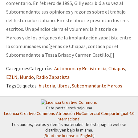
comentario. En febrero de 1995, Gilly escribió a su vez al
Fotorreportaje
Subcomandante sus opiniones y razones sobre el trabajo
[25 abr – CDMX] Tokín por el CNI: 30 años de Resistencia y Rebeldí
Video
del historiador italiano. En este libro se presentan los tres
escritos. Un apéndice cierra el volumen: la historia de
Otras secciones
Marcos y de los orígenes de la implantación zapatista entre
Semillero Guerra contra la Humanidad. (Las poblaciones y
la scomunidades indígenas de Chiapas, contada por el
la naturaleza bajo asedio)
Subcomandante a Tessa Brisac y Carmen Castillo.[:]
Libros para descargar
Categories
Categorías
:
Autonomia y Resistencia
,
Chiapas
,
Medios Libres
EZLN
,
Mundo
,
Radio Zapatista
Tags
Etiquetas
:
historia
,
libros
,
Subcomandante Marcos
COVID-19
Eventos
Este portal está bajo una
Contacto
Licencia Creative Commons Atribución-NoComercial-CompartirIgual 4.0
Internacional
.
Los audios, textos y demás materiales de esta página web se
distribuyen bajo la misma.
(
Read the license in English
)