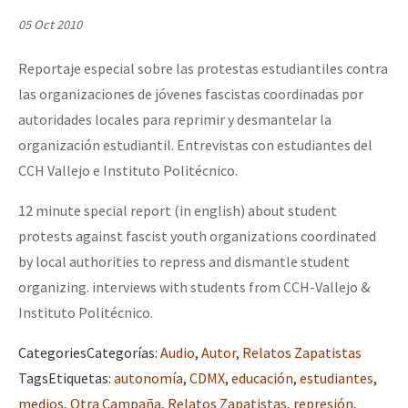
Mundo
05 Oct 2010
EZLN
Reportaje especial sobre las protestas estudiantiles contra
Dia 2 do Encontro “Guerra contra a Humanidad”
La Sexta
las organizaciones de jóvenes fascistas coordinadas por
AutonomÍa y Resistencia
autoridades locales para reprimir y desmantelar la
organización estudiantil. Entrevistas con estudiantes del
Dia 1: Encontro “Guerra contra a Humanidade”
Megaproyectos
CCH Vallejo e Instituto Politécnico.
Migración
12 minute special report (in english) about student
Presos
[CDMX – 20 julio] Jornadas globales por la libertad de Jesús Pláci
protests against fascist youth organizations coordinated
Mujeres
by local authorities to repress and dismantle student
organizing. interviews with students from CCH-Vallejo &
Niñxs
“Sonhando a Terra do Bem Virá” se publica no Estado Espanhol
Instituto Politécnico.
ETIQUETAS
Categories
Categorías
:
Audio
,
Autor
,
Relatos Zapatistas
MULTIMEDIA
Tags
Etiquetas
:
autonomía
,
CDMX
,
educación
,
estudiantes
,
Se o México sabe, que o mundo saiba! Nossas lutas pela memória, a
Audio
medios
,
Otra Campaña
,
Relatos Zapatistas
,
represión
,