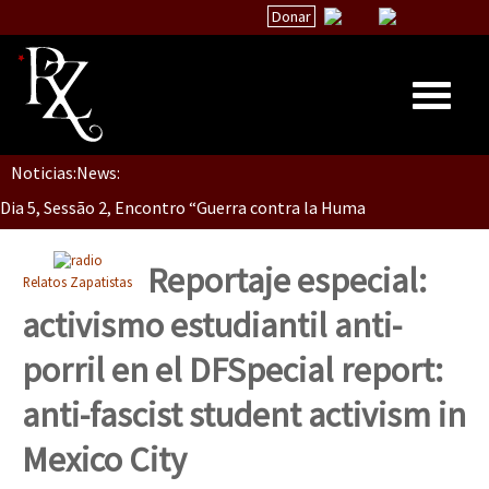
Donar
Noticias:
News:
Inicio
Dia 5, Sessão 2, Encontro “Guerra contra la Humanidad”
Quiénes Somos
La palabra del EZLN
Reportaje especial:
Relatos Zapatistas
Dia 5, sessão 1, do Encontro “Guerra contra a Humanidade”(As pop
Encuentros
activismo estudiantil anti-
TEMAS
porril en el DF
Special report:
Chiapas
Dia 4 – Encontro “Guerra contra a Humanidade” (As populações e 
anti-fascist student activism in
México
Mexico City
Latinoamérica
Dia 3 do Encontro “Guerra contra a Humanidade”