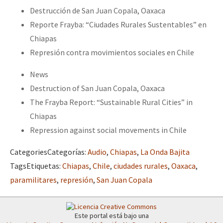
Mundo
Destrucción de San Juan Copala, Oaxaca
Reporte Frayba: “Ciudades Rurales Sustentables” en
EZLN
Chiapas
Dia 2 do Encontro “Guerra contra a Humanidad”
La Sexta
Represión contra movimientos sociales en Chile
AutonomÍa y Resistencia
News
Dia 1: Encontro “Guerra contra a Humanidade”
Megaproyectos
Destruction of San Juan Copala, Oaxaca
Migración
The Frayba Report: “Sustainable Rural Cities” in
Chiapas
Presos
[CDMX – 20 julio] Jornadas globales por la libertad de Jesús Pláci
Repression against social movements in Chile
Mujeres
Categories
Categorías
:
Audio
,
Chiapas
,
La Onda Bajita
Niñxs
Tags
Etiquetas
:
Chiapas
,
Chile
,
ciudades rurales
,
Oaxaca
,
“Sonhando a Terra do Bem Virá” se publica no Estado Espanhol
ETIQUETAS
paramilitares
,
represión
,
San Juan Copala
MULTIMEDIA
Se o México sabe, que o mundo saiba! Nossas lutas pela memória, a
Audio
Este portal está bajo una