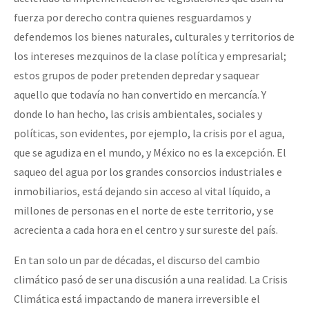
Fotorreportaje
fuerza por derecho contra quienes resguardamos y
defendemos los bienes naturales, culturales y territorios de
Video
los intereses mezquinos de la clase política y empresarial;
Otras secciones
estos grupos de poder pretenden depredar y saquear
Semillero Guerra contra la Humanidad. (Las poblaciones y
aquello que todavía no han convertido en mercancía. Y
donde lo han hecho, las crisis ambientales, sociales y
la naturaleza bajo asedio)
políticas, son evidentes, por ejemplo, la crisis por el agua,
Libros para descargar
que se agudiza en el mundo, y México no es la excepción. El
Medios Libres
saqueo del agua por los grandes consorcios industriales e
inmobiliarios, está dejando sin acceso al vital líquido, a
COVID-19
millones de personas en el norte de este territorio, y se
Eventos
acrecienta a cada hora en el centro y sur sureste del país.
Contacto
En tan solo un par de décadas, el discurso del cambio
climático pasó de ser una discusión a una realidad. La Crisis
Climática está impactando de manera irreversible el