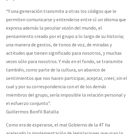
Mundo
“Y una generación transmite a otras los códigos que le
EZLN
permiten comunicarse y entenderse entre sí: un idioma que
Dia 1: Encontro “Guerra contra a Humanidade”
La Sexta
expresa además la peculiar visión del mundo, el
pensamiento creado por el grupo a lo largo de su historia;
AutonomÍa y Resistencia
una manera de gestos, de tonos de voz, de miradas y
[CDMX – 20 julio] Jornadas globales por la libertad de Jesús Pláci
Megaproyectos
actitudes que tienen significado para nosotros, y muchas
Migración
veces sólo para nosotros. Y más en el fondo, se transmite
también, como parte de la cultura, un abanico de
Presos
“Sonhando a Terra do Bem Virá” se publica no Estado Espanhol
sentimientos que nos hacen participar, aceptar, creer, sin el
Mujeres
cual y por su correspondencia con el de los demás
miembros del grupo, sería imposible la relación personal y
Niñxs
Se o México sabe, que o mundo saiba! Nossas lutas pela memória, a
el esfuerzo conjunto”.
ETIQUETAS
Guillermos Bonfil Batalla
MULTIMEDIA
Como era de esperarse, el mal Gobierno de la 4T ha
[25 abr – CDMX] Tokín por el CNI: 30 años de Resistencia y Rebeldí
Audio
acelerado la implementación de legislaciones que usan la