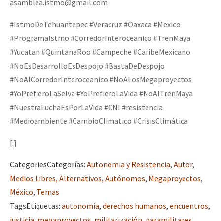
asamblea.istmo@gmail.com
#IstmoDeTehuantepec #Veracruz #Oaxaca #Mexico
#ProgramaIstmo #CorredorInteroceanico #TrenMaya
#Yucatan #QuintanaRoo #Campeche #CaribeMexicano
#NoEsDesarrolloEsDespojo #BastaDeDespojo
#NoAlCorredorInteroceanico #NoALosMegaproyectos
#YoPrefieroLaSelva #YoPrefieroLaVida #NoAlTrenMaya
#NuestraLuchaEsPorLaVida #CNI #resistencia
#Medioambiente #CambioClimatico #CrisisClimática
[:]
Categories
Categorías
:
Autonomia y Resistencia
,
Autor
,
Medios Libres, Alternativos, Autónomos
,
Megaproyectos
,
México
,
Temas
Tags
Etiquetas
:
autonomía
,
derechos humanos
,
encuentros
,
justicia
,
megaproyectos
,
militarización
,
paramilitares
,