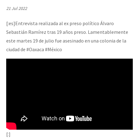
Mundo
21 Jul 2022
EZLN
[:es]Entrevista realizada al ex preso político Álvaro
Dia 2 do Encontro “Guerra contra a Humanidad”
La Sexta
Sebastián Ramírez tras 19 años preso. Lamentablemente
AutonomÍa y Resistencia
este martes 19 de julio fue asesinado en una colonia de la
ciudad de #Oaxaca #México
Dia 1: Encontro “Guerra contra a Humanidade”
Megaproyectos
Migración
Presos
[CDMX – 20 julio] Jornadas globales por la libertad de Jesús Pláci
Mujeres
Niñxs
“Sonhando a Terra do Bem Virá” se publica no Estado Espanhol
ETIQUETAS
MULTIMEDIA
Se o México sabe, que o mundo saiba! Nossas lutas pela memória, a
Audio
[:]