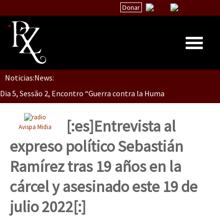
Donar
Noticias:
News:
Inicio
Dia 5, Sessão 2, Encontro “Guerra contra la Humanidad”
Quiénes Somos
La palabra del EZLN
[:es]Entrevista al
Avispa Midia
Dia 5, sessão 1, do Encontro “Guerra contra a Humanidade”(As pop
Encuentros
expreso político Sebastián
TEMAS
Ramírez tras 19 años en la
Chiapas
Dia 4 – Encontro “Guerra contra a Humanidade” (As populações e 
cárcel y asesinado este 19 de
México
julio 2022[:]
Latinoamérica
Dia 3 do Encontro “Guerra contra a Humanidade”