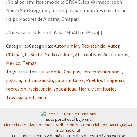
¡No al paramilitarismo de la ORCAO, los 40 invasores en
Fotorreportaje
Nuevo San Gregorio y los grupos paramilitares que atacan
[25 abr – CDMX] Tokín por el CNI: 30 años de Resistencia y Rebeldí
Video
lxs pobladores de Aldama, Chiapas!
Otras secciones
#NuestraLuchaEsPorLaVida #NoAlTrenMaya[:]
Semillero Guerra contra la Humanidad. (Las poblaciones y
Categories
Categorías
:
Autonomia y Resistencia
,
Autor
,
la naturaleza bajo asedio)
Chiapas
,
La Sexta
,
Medios Libres, Alternativos, Autónomos
,
Libros para descargar
México
,
Temas
Tags
Etiquetas
:
autonomía
,
Chiapas
,
derechos humanos
,
Medios Libres
justicia
,
militarización
,
paramilitares
,
Pueblos Indígenas
,
COVID-19
represión
,
resistencia
,
solidaridad
,
tierra y territorio
,
Travesía por la vida
Eventos
Contacto
Este portal está bajo una
Licencia Creative Commons Atribución-NoComercial-CompartirIgual 4.0
Internacional
.
Los audios, textos y demás materiales de esta página web se