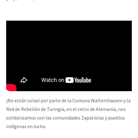
Mundo
EZLN
Dia 2 do Encontro “Guerra contra a Humanidad”
La Sexta
AutonomÍa y Resistencia
Dia 1: Encontro “Guerra contra a Humanidade”
Megaproyectos
Migración
Presos
[CDMX – 20 julio] Jornadas globales por la libertad de Jesús Pláci
Mujeres
Niñxs
¡No están solas! por parte de la Comuna Waltershausen y la
“Sonhando a Terra do Bem Virá” se publica no Estado Espanhol
Red de Rebelión de Turingia, en el cetro de Alemania, nos
ETIQUETAS
solidarizamos con las comunidades Zapatistas y pueblos
MULTIMEDIA
indígenas en lucha.
Se o México sabe, que o mundo saiba! Nossas lutas pela memória, a
Audio