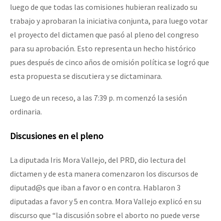
luego de que todas las comisiones hubieran realizado su
Fotorreportaje
trabajo y aprobaran la iniciativa conjunta, para luego votar
Video
el proyecto del dictamen que pasó al pleno del congreso
para su aprobación. Esto representa un hecho histórico
Otras secciones
pues después de cinco años de omisión política se logró que
Semillero Guerra contra la Humanidad. (Las poblaciones y
esta propuesta se discutiera y se dictaminara.
la naturaleza bajo asedio)
Luego de un receso, a las 7:39 p. m comenzó la sesión
Libros para descargar
ordinaria.
Medios Libres
Discusiones en el pleno
COVID-19
Eventos
La diputada Iris Mora Vallejo, del PRD, dio lectura del
dictamen y de esta manera comenzaron los discursos de
Contacto
diputad@s que iban a favor o en contra. Hablaron 3
diputadas a favor y 5 en contra. Mora Vallejo explicó en su
discurso que “la discusión sobre el aborto no puede verse