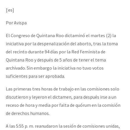
Mundo
[:es]
EZLN
Por Avispa
Dia 1: Encontro “Guerra contra a Humanidade”
La Sexta
El Congreso de Quintana Roo dictaminó el martes (2) la
AutonomÍa y Resistencia
iniciativa por la despenalización del aborto, tras la toma
[CDMX – 20 julio] Jornadas globales por la libertad de Jesús Pláci
Megaproyectos
del recinto durante 94 días por la Red Feminista de
Migración
Quintana Roo y después de 5 años de tener el tema
archivado. Sin embargo la iniciativa no tuvo votos
Presos
“Sonhando a Terra do Bem Virá” se publica no Estado Espanhol
suficientes para ser aprobada.
Mujeres
Las primeras tres horas de trabajo en las comisiones solo
Niñxs
discutieron y leyeron el dictamen, para después irse a un
Se o México sabe, que o mundo saiba! Nossas lutas pela memória, a
ETIQUETAS
receso de hora y media por falta de quórum en la comisión
de derechos humanos.
MULTIMEDIA
[25 abr – CDMX] Tokín por el CNI: 30 años de Resistencia y Rebeldí
Audio
A las 5:55 p. m. reanudaron la sesión de comisiones unidas,