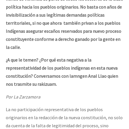
Fotorreportaje
política hacia los pueblos originarios. No basta con años de
invisibilización a sus legítimas demandas políticas
Video
territoriales, si no que ahora también privan a los pueblos
Otras secciones
Indígenas asegurar escaños reservados para nuevo proceso
constituyente conforme a derecho ganado por la gente en
Semillero Guerra contra la Humanidad. (Las poblaciones y
la calle.
la naturaleza bajo asedio)
Libros para descargar
¿A que le temen? ¿Por qué esta negativa a la
representatividad de los pueblos indígenas en esta nueva
Medios Libres
constitución? Conversamos con lamngen Anal Llao quien
COVID-19
nos trasmite su rakizuam.
Eventos
Por La Zarzamora
Contacto
La no participación representativa de los pueblos
originarios en la redacción de la nueva constitución, no solo
da cuenta de la falta de legitimidad del proceso, sino