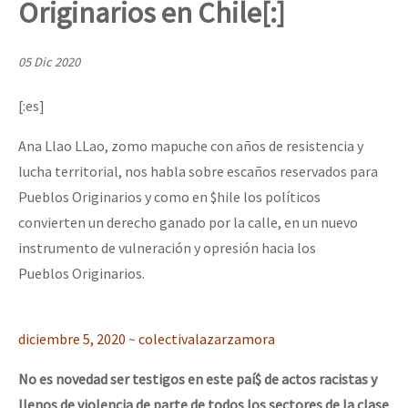
Originarios en Chile[:]
Mundo
EZLN
05 Dic 2020
“Sonhando a Terra do Bem Virá” se publica no Estado Espanhol
La Sexta
[:es]
AutonomÍa y Resistencia
Ana Llao LLao, zomo mapuche con años de resistencia y
Megaproyectos
Se o México sabe, que o mundo saiba! Nossas lutas pela memória, a
lucha territorial, nos habla sobre escaños reservados para
Migración
Pueblos Originarios y como en $hile los políticos
Presos
convierten un derecho ganado por la calle, en un nuevo
[25 abr – CDMX] Tokín por el CNI: 30 años de Resistencia y Rebeldí
instrumento de vulneración y opresión hacia los
Mujeres
Pueblos Originarios.
Niñxs
ETIQUETAS
diciembre 5, 2020
~
colectivalazarzamora
MULTIMEDIA
No es novedad ser testigos en este paí$ de actos racistas y
Audio
llenos de violencia de parte de todos los sectores de la clase