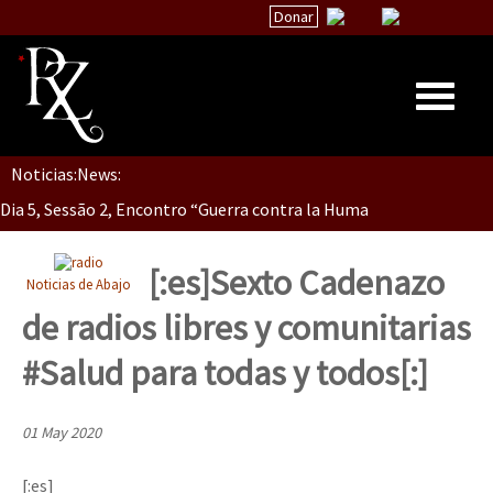
Donar
Noticias:
News:
Inicio
Dia 5, Sessão 2, Encontro “Guerra contra la Humanidad”
Quiénes Somos
La palabra del EZLN
[:es]Sexto Cadenazo
Noticias de Abajo
Dia 5, sessão 1, do Encontro “Guerra contra a Humanidade”(As pop
Encuentros
de radios libres y comunitarias
TEMAS
#Salud para todas y todos[:]
Chiapas
Dia 4 – Encontro “Guerra contra a Humanidade” (As populações e 
México
01 May 2020
Latinoamérica
[:es]
Dia 3 do Encontro “Guerra contra a Humanidade”