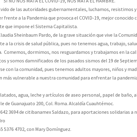
SI NO NOS MATA EL COVID-19, NOS MATA EL HAMBRE.
erra contra a Humanidade”
olvido de las autoridades gubernamentales, luchamos, resistimos y
r frente a la Pandemia que provoca el COVID-19, mejor conocido
te que impone el Sistema Capitalista.
erra contra a Humanidad”
audia Sheinbaum Pardo, de la grave situación que vive la Comuni
e a la crisis de salud pública, pues no tenemos agua, trabajo, salu
da. Comemos, dormimos, nos resguardamos y trabajamos en la call
ra contra a Humanidade”
s y somos damnificados de los pasados sismos del 19 de Septiem
rse con la comunidad, pues tenemos adultos mayores, niños y mad
 más vulnerable a nuestra comunidad para enfrentar la pandemia
das globales por la libertad de Jesús Plácido Galindo y el alto a l
nlatados, agua, leche y artículos de aseo personal, papel de baño, a
alle de Guanajuato 200, Col. Roma. Alcaldía Cuauhtémoc.
Bem Virá” se publica no Estado Espanhol
0642 3694 de citibanamex Saldazo, para aportaciones solidarias a
dro
55 5376 4702, con Mary Domínguez.
o mundo saiba! Nossas lutas pela memória, a justiça e a dignidade