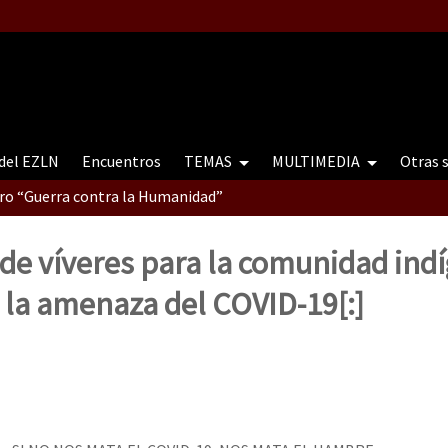
 del EZLN
Encuentros
TEMAS
MULTIMEDIA
Otras 
tro “Guerra contra la Humanidad”
 de víveres para la comunidad ind
contro “Guerra contra a Humanidade”(As populações e a natureza e
 la amenaza del COVID-19[:]
ra contra a Humanidade” (As populações e a natureza sob cerco)