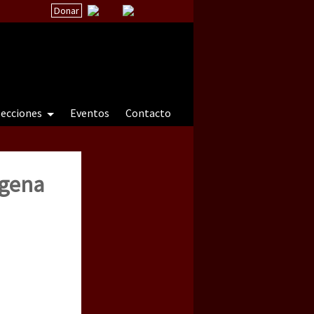
Donar
secciones
Eventos
Contacto
ígena
 a natureza sob cerco)