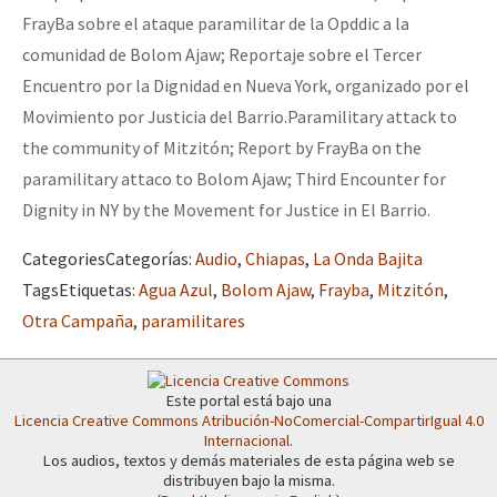
Mundo
FrayBa sobre el ataque paramilitar de la Opddic a la
comunidad de Bolom Ajaw; Reportaje sobre el Tercer
EZLN
Encuentro por la Dignidad en Nueva York, organizado por el
Dia 2 do Encontro “Guerra contra a Humanidad”
La Sexta
Movimiento por Justicia del Barrio.
Paramilitary attack to
AutonomÍa y Resistencia
the community of Mitzitón; Report by FrayBa on the
paramilitary attaco to Bolom Ajaw; Third Encounter for
Dia 1: Encontro “Guerra contra a Humanidade”
Megaproyectos
Dignity in NY by the Movement for Justice in El Barrio.
Migración
Categories
Categorías
:
Audio
,
Chiapas
,
La Onda Bajita
Presos
[CDMX – 20 julio] Jornadas globales por la libertad de Jesús Pláci
Tags
Etiquetas
:
Agua Azul
,
Bolom Ajaw
,
Frayba
,
Mitzitón
,
Mujeres
Otra Campaña
,
paramilitares
Niñxs
“Sonhando a Terra do Bem Virá” se publica no Estado Espanhol
ETIQUETAS
Este portal está bajo una
Licencia Creative Commons Atribución-NoComercial-CompartirIgual 4.0
MULTIMEDIA
Internacional
.
Los audios, textos y demás materiales de esta página web se
Se o México sabe, que o mundo saiba! Nossas lutas pela memória, a
Audio
distribuyen bajo la misma.