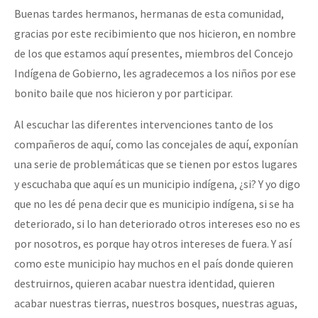
Buenas tardes hermanos, hermanas de esta comunidad,
Fotorreportaje
gracias por este recibimiento que nos hicieron, en nombre
Video
de los que estamos aquí presentes, miembros del Concejo
Otras secciones
Indígena de Gobierno, les agradecemos a los niños por ese
bonito baile que nos hicieron y por participar.
Semillero Guerra contra la Humanidad. (Las poblaciones y
la naturaleza bajo asedio)
Al escuchar las diferentes intervenciones tanto de los
compañeros de aquí, como las concejales de aquí, exponían
Libros para descargar
una serie de problemáticas que se tienen por estos lugares
Medios Libres
y escuchaba que aquí es un municipio indígena, ¿si? Y yo digo
COVID-19
que no les dé pena decir que es municipio indígena, si se ha
deteriorado, si lo han deteriorado otros intereses eso no es
Eventos
por nosotros, es porque hay otros intereses de fuera. Y así
Contacto
como este municipio hay muchos en el país donde quieren
destruirnos, quieren acabar nuestra identidad, quieren
acabar nuestras tierras, nuestros bosques, nuestras aguas,