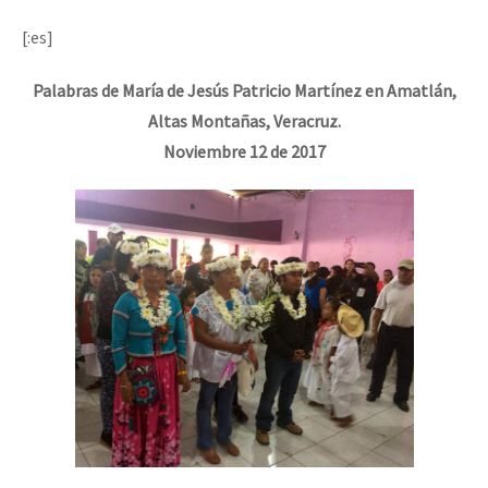
Mundo
[:es]
EZLN
Dia 1: Encontro “Guerra contra a Humanidade”
Palabras de María de Jesús Patricio Martínez en Amatlán,
La Sexta
Altas Montañas, Veracruz.
AutonomÍa y Resistencia
Noviembre 12 de 2017
[CDMX – 20 julio] Jornadas globales por la libertad de Jesús Pláci
Megaproyectos
Migración
Presos
“Sonhando a Terra do Bem Virá” se publica no Estado Espanhol
Mujeres
Niñxs
Se o México sabe, que o mundo saiba! Nossas lutas pela memória, a
ETIQUETAS
MULTIMEDIA
[25 abr – CDMX] Tokín por el CNI: 30 años de Resistencia y Rebeldí
Audio