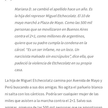
Mundo
Mariana D. se cambió el apellido hace un año. Es
EZLN
la hija del represor Miguel Etchecolatz. El 10 de
Dia 1: Encontro “Guerra contra a Humanidade”
La Sexta
mayo marchó a Plaza de Mayo. Como las 500 mil
personas que se movilizaron en Buenos Aires
AutonomÍa y Resistencia
contra el 2×1, como millones de argentinos,
[CDMX – 20 julio] Jornadas globales por la libertad de Jesús Pláci
Megaproyectos
quiere que su padre cumpla la condena en la
Migración
cárcel. “Es un ser infame, no un loco. Un
narcisista malvado sin escrúpulos”, dice ella, que
Presos
“Sonhando a Terra do Bem Virá” se publica no Estado Espanhol
padeció la violencia de Etchecolatz en su propia
Mujeres
casa.
Niñxs
La hija de Miguel Etchecolatz camina por Avenida de Mayo y
Se o México sabe, que o mundo saiba! Nossas lutas pela memória, a
ETIQUETAS
Perú buscando a sus dos amigas. No agita el pañuelo blanco
ni salta con los cánticos. Podría ser cualquier mujer de las
MULTIMEDIA
miles que asisten a la marcha contra el 2×1. Salvo sus
[25 abr – CDMX] Tokín por el CNI: 30 años de Resistencia y Rebeldí
Audio
amigas, ninguna de las 500 mil personas que se amontonan