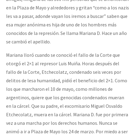
Fotorreportaje
en la Plaza de Mayo y alrededores y gritan “como a los nazis
les va a pasar, adonde vayan los iremos a buscar” saben que
Video
esa mujer anónima es hija de uno de los hombres más
Otras secciones
conocidos de la represión. Se llama Mariana D. Hace un año
Semillero Guerra contra la Humanidad. (Las poblaciones y
se cambió el apellido.
la naturaleza bajo asedio)
Mariana lloró cuando se conoció el fallo de la Corte que
Libros para descargar
otorgó el 2×1 al represor Luis Muiña. Horas después del
fallo de la Corte, Etchecolatz, condenado seis veces por
Medios Libres
delitos de lesa humanidad, pidió el beneficio del 2×1. Como
COVID-19
los que marcharon el 10 de mayo, como millones de
argentinos, quiere que los genocidas condenados mueran
Eventos
en la cárcel. Que su padre, el excomisario Miguel Osvaldo
Contacto
Etchecolatz, muera en la cárcel. Mariana D. fue por primera
vez a una marcha por los derechos humanos. Nunca se
animó a ir a Plaza de Mayo los 24 de marzo. Por miedo a ser