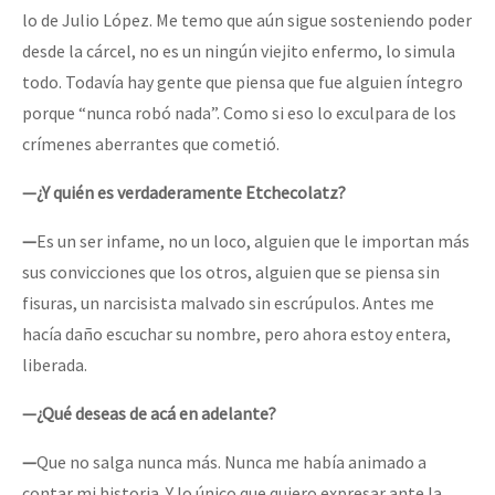
lo de Julio López. Me temo que aún sigue sosteniendo poder
desde la cárcel, no es un ningún viejito enfermo, lo simula
todo. Todavía hay gente que piensa que fue alguien íntegro
porque “nunca robó nada”. Como si eso lo exculpara de los
crímenes aberrantes que cometió.
—¿Y quién es verdaderamente Etchecolatz?
—
Es un ser infame, no un loco, alguien que le importan más
sus convicciones que los otros, alguien que se piensa sin
fisuras, un narcisista malvado sin escrúpulos. Antes me
hacía daño escuchar su nombre, pero ahora estoy entera,
liberada.
—¿Qué deseas de acá en adelante?
—
Que no salga nunca más. Nunca me había animado a
contar mi historia. Y lo único que quiero expresar ante la