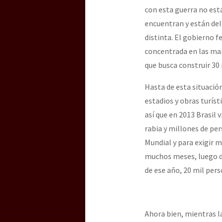
con esta guerra no está
encuentran y están del
[25 abr – CDMX] Tokín p
distinta. El gobierno f
concentrada en las ma
que busca construir 30 
Hasta de esta situación
estadios y obras turíst
así que en 2013 Brasil 
rabia y millones de per
Mundial y para exigir m
muchos meses, luego de
de ese año, 20 mil per
Ahora bien, mientras la