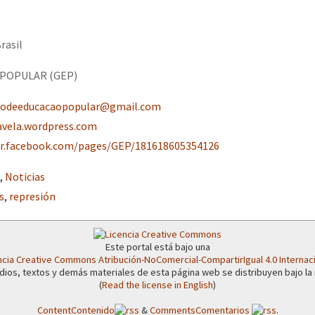
rasil
POPULAR (GEP)
podeeducacaopopular@gmail.com
avela.wordpress.com
br.facebook.com/pages/GEP/181618605354126
,
Noticias
s
,
represión
Este portal está bajo una
ncia Creative Commons Atribución-NoComercial-CompartirIgual 4.0 Internac
dios, textos y demás materiales de esta página web se distribuyen bajo la
(
Read the license in English
)
Content
Contenido
&
Comments
Comentarios
.