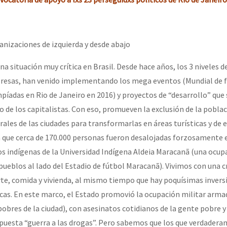
erra contra a Humanidade”
anizaciones de izquierda y desde abajo
erra contra a Humanidad”
 situación muy crítica en Brasil. Desde hace años, los 3 niveles d
resas, han venido implementando los mega eventos (Mundial de f
ra contra a Humanidade”
píadas en Rio de Janeiro en 2016) y proyectos de “desarrollo” que 
ro de los capitalistas. Con eso, promueven la exclusión de la pobla
rales de las ciudades para transformarlas en áreas turísticas y de
das globales por la libertad de Jesús Plácido Galindo y el alto a l
la que cerca de 170.000 personas fueron desalojadas forzosamente 
 los indígenas de la Universidad Indígena Aldeia Maracanã (una ocu
ueblos al lado del Estadio de fútbol Maracanã). Vivimos con una c
Bem Virá” se publica no Estado Espanhol
rte, comida y vivienda, al mismo tiempo que hay poquísimas invers
icas. En este marco, el Estado promovió la ocupación militar arma
obres de la ciudad), con asesinatos cotidianos de la gente pobre y
o mundo saiba! Nossas lutas pela memória, a justiça e a dignidade
upuesta “guerra a las drogas”. Pero sabemos que los que verdader