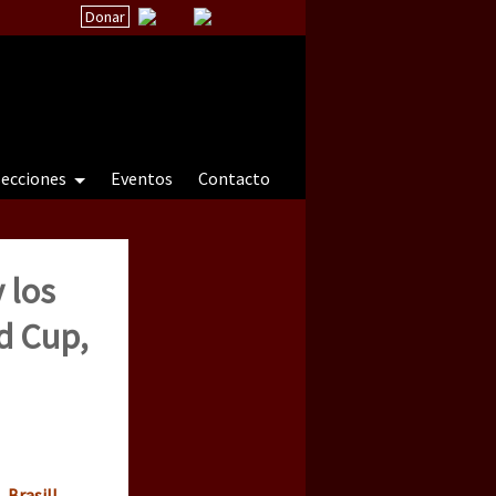
Donar
secciones
Eventos
Contacto
 los
 a natureza sob cerco)
ld Cup,
 Brasil!