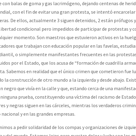
e con balas de goma y gas lacrimógeno, dejando centenas de herid
undial, con el fin de evitar una gran protesta, se intentó encarcelar
s. De ellos, actualmente 3 siguen detenidos, 2 están prófugos y
libertad condicional pero impedidos de participar de protestas y c
cualquier momento. Son maestros que estuvieron activos en la huelg
cadores que trabajan con educación popular en las favelas, estudia
iantil, o simplemente manifestantes frecuentes en las protestas
idos por el Estado, que los acusa de “formación de cuadrilla armad
a. Sabemos en realidad que el único crimen que cometieron fue l
o la construcción de otro mundo a la izquierda y desde abajo. Exis
n negro que vivía en la calle y que, estando cerca de una manifesta
in ninguna prueba, constituyendo una víctima del racismo de Estado
es y negras siguen en las cárceles, mientras los verdaderos crimin
o nacional y en las grandes empresas.
nimos a pedir solidaridad de los compas y organizaciones de izquie
a y del mundo. Estamos lejos pero nuestro dolor y lucha son los m