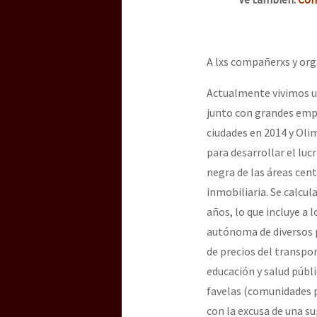
Dia 3 do Encontro “Gu
A lxs compañerxs y org
Dia 2 do Encontro “Gu
Actualmente vivimos una
junto con grandes emp
Dia 1: Encontro “Guer
ciudades en 2014 y Olim
para desarrollar el luc
negra de las áreas cent
[CDMX – 20 julio] Jorna
inmobiliaria. Se calcu
años, lo que incluye a
autónoma de diversos p
“Sonhando a Terra do 
de precios del transpo
educación y salud públ
favelas (comunidades p
Se o México sabe, que 
con la excusa de una s