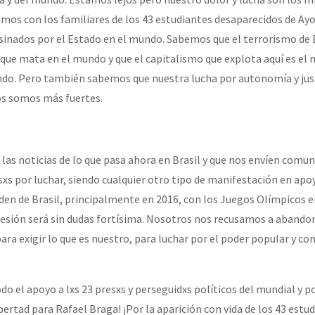
mos con los familiares de los 43 estudiantes desaparecidos de Ay
esinados por el Estado en el mundo. Sabemos que el terrorismo de
que mata en el mundo y que el capitalismo que explota aquí es el
ndo. Pero también sabemos que nuestra lucha por autonomía y jus
os somos más fuertes.
las noticias de lo que pasa ahora en Brasil y que nos envíen comu
esxs por luchar, siendo cualquier otro tipo de manifestación en apo
den de Brasil, principalmente en 2016, con los Juegos Olímpicos e
resión será sin dudas fortísima. Nosotros nos recusamos a abandona
a exigir lo que es nuestro, para luchar por el poder popular y con
do el apoyo a lxs 23 presxs y perseguidxs políticos del mundial y po
bertad para Rafael Braga! ¡Por la aparición con vida de los 43 estu