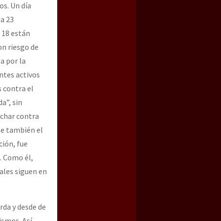
os. Un día
 a 23
 18 están
on riesgo de
a por la
ntes activos
 contra el
a”, sin
uchar contra
te también el
ción, fue
. Como él,
ales siguen en
rda y desde de
ismos. Así