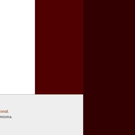
ional
.
 misma.