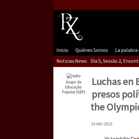
Inicio
Quiénes Somos
La palabra
Noticias:
News:
Dia 5, Sessão 2, Encon
Luchas en B
Grupo de
Dia 5, sessão 1, do En
Educação
presos polí
Popular (GEP)
the Olympic
Dia 4 – Encontro “Guer
14 Abr 2015
Ve también:
Conv