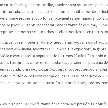
n en las favelas, sino más arriba, donde narcotraficantes, policías 
 mismo lado, contra el pueblo. En el campo, la situación de exclus
or el CNI: 30 años de Resistencia y Rebeldía
ederal sigue protegiendo a los terratenientes, permaneciendo la ti
nos de pocos. El gobierno federal impone también el IIRSA, un m
represas hidroeléctricas, muchas de ellas localizadas en tierras in
, y al ver que millones en dinero fueron asignados a la construcció
icas para el Mundial, mientras el pueblo sigue explotado, la gente 
vivió la mayor revuelta popular de los últimos 20 años. El pueblo 
sonas fueron a las calles en casi todas las ciudades del país para de
ejores condiciones de vida. En Rio, con tantos problemas, la rabia
 que 1 millón de personas tomaron las calles el 20 de junio de 20
sonas se movilizaron por la educación durante la huelga de los mae
 revuelta popular crecía, también lo hacía la represión. La policía