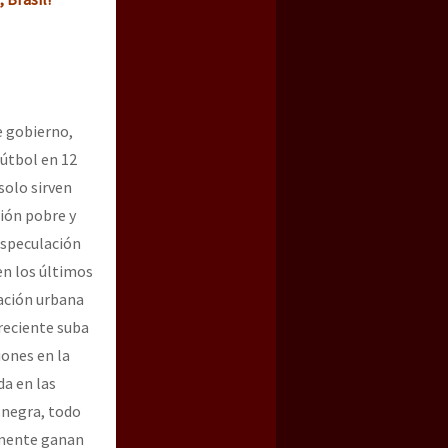
e gobierno,
útbol en 12
solo sirven
ción pobre y
 especulación
a guerra contra el CIPOG-EZ
en los últimos
pación urbana
reciente suba
iones en la
da en las
 negra, todo
amente ganan