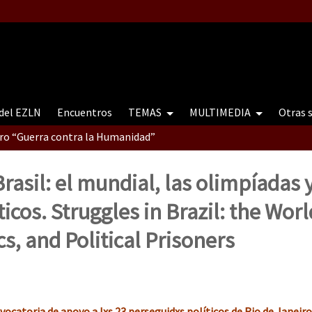
 del EZLN
Encuentros
TEMAS
MULTIMEDIA
Otras 
tro “Guerra contra la Humanidad”
rasil: el mundial, las olimpíadas y
contro “Guerra contra a Humanidade”(As populações e a natureza e
ticos.
Struggles in Brazil: the Wor
s, and Political Prisoners
ra contra a Humanidade” (As populações e a natureza sob cerco)
ocatoria de apoyo a lxs 23 perseguidxs políticos de Rio de Janeiro,