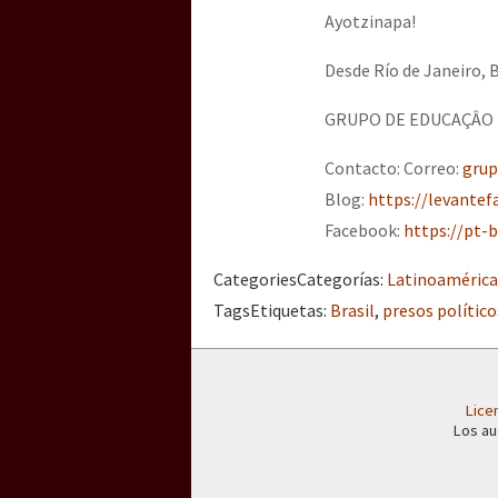
Ayotzinapa!
Desde Río de Janeiro, B
GRUPO DE EDUCAÇÂO 
Contacto: Correo:
gru
Blog:
https://levantef
Facebook:
https://pt-
Categories
Categorías
:
Latinoamérica
Tags
Etiquetas
:
Brasil
,
presos político
Lice
Los au