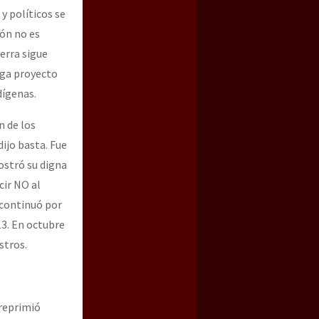
y políticos se
ión no es
erra sigue
ega proyecto
dígenas.
n de los
dijo basta. Fue
mostró su digna
cir NO al
 continuó por
13. En octubre
stros.
 reprimió