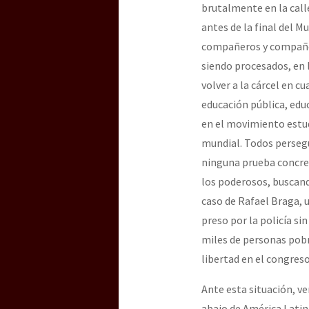
brutalmente en la call
antes de la final del M
compañeros y compañera
siendo procesados, en 
volver a la cárcel en 
educación pública, edu
en el movimiento estud
mundial. Todos persegu
ninguna prueba concret
los poderosos, buscand
caso de Rafael Braga, u
preso por la policía s
miles de personas pobr
libertad en el congres
Ante esta situación, ve
abajo de América Latin