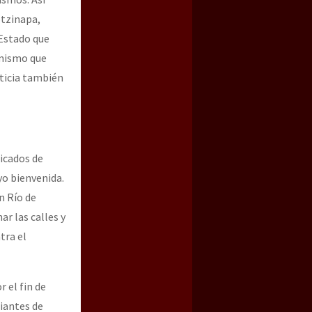
otzinapa,
 Estado que
 mismo que
ticia también
nicados de
yo bienvenida.
n Río de
r las calles y
tra el
r el fin de
diantes de