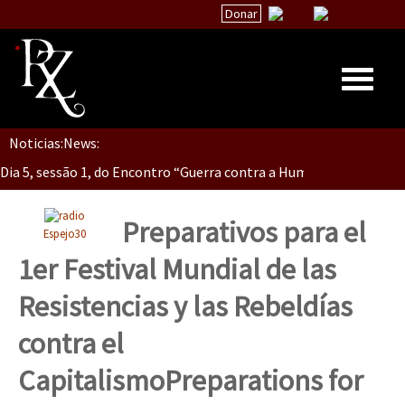
Donar
Dia 5, Sessão 2, Encontro “Guerra contra la Humanidad”
Noticias:
News:
Inicio
Dia 5, sessão 1, do Encontro “Guerra contra a Humanidade”(As pop
Quiénes Somos
La palabra del EZLN
Preparativos para el
Espejo30
Dia 4 – Encontro “Guerra contra a Humanidade” (As populações e 
Encuentros
1er Festival Mundial de las
TEMAS
Resistencias y las Rebeldías
Chiapas
Dia 3 do Encontro “Guerra contra a Humanidade”
contra el
México
Capitalismo
Preparations for
Latinoamérica
Dia 2 do Encontro “Guerra contra a Humanidad”