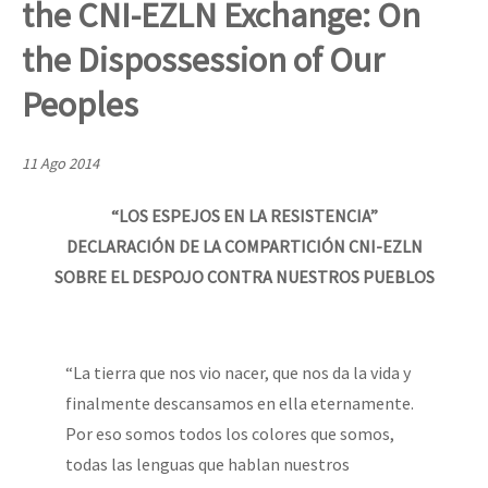
the CNI-EZLN Exchange: On
Mundo
the Dispossession of Our
EZLN
Dia 1: Encontro “Guerra contra a Humanidade”
Peoples
La Sexta
AutonomÍa y Resistencia
11 Ago 2014
[CDMX – 20 julio] Jornadas globales por la libertad de Jesús Pláci
Megaproyectos
“LOS ESPEJOS EN LA RESISTENCIA”
Migración
DECLARACIÓN DE LA COMPARTICIÓN CNI-EZLN
Presos
“Sonhando a Terra do Bem Virá” se publica no Estado Espanhol
SOBRE EL DESPOJO CONTRA NUESTROS PUEBLOS
Mujeres
Niñxs
Se o México sabe, que o mundo saiba! Nossas lutas pela memória, a
“La tierra que nos vio nacer, que nos da la vida y
ETIQUETAS
finalmente descansamos en ella eternamente.
MULTIMEDIA
Por eso somos todos los colores que somos,
[25 abr – CDMX] Tokín por el CNI: 30 años de Resistencia y Rebeldí
todas las lenguas que hablan nuestros
Audio