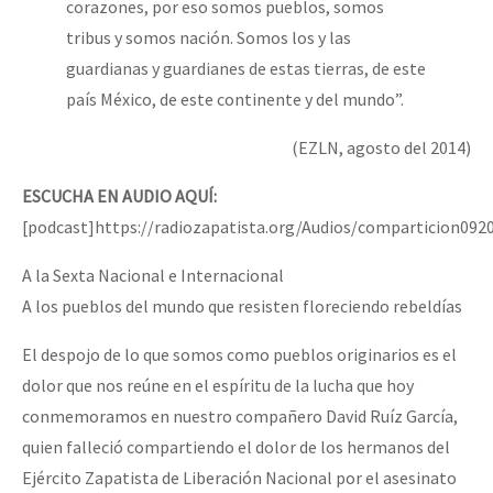
corazones, por eso somos pueblos, somos
Fotorreportaje
tribus y somos nación. Somos los y las
Video
guardianas y guardianes de estas tierras, de este
país México, de este continente y del mundo”.
Otras secciones
(EZLN, agosto del 2014)
Semillero Guerra contra la Humanidad. (Las poblaciones y
la naturaleza bajo asedio)
ESCUCHA EN AUDIO AQUÍ:
[podcast]https://radiozapatista.org/Audios/comparticion09
Libros para descargar
Medios Libres
A la Sexta Nacional e Internacional
A los pueblos del mundo que resisten floreciendo rebeldías
COVID-19
El despojo de lo que somos como pueblos originarios es el
Eventos
dolor que nos reúne en el espíritu de la lucha que hoy
Contacto
conmemoramos en nuestro compañero David Ruíz García,
quien falleció compartiendo el dolor de los hermanos del
Ejército Zapatista de Liberación Nacional por el asesinato