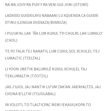
NA MA JOIIY RA PUIY Y RA VENI GUI JIINI (OTOMÍ)
LADXIDO GUIDXILAYU NABAANI LU XQUENDA CA GUIDXI
XTINU (LENGUA DIIDXAZA/BINNIZA)
I PUJUK’AL LAK´ÑA LUM KUXUL TYI CHULRL LAK LUMALO’
(CHOL)
TE YO TALN TEJ NANATIL LUM CUXUL SOL XCHULEL TEJ
LUMALTIC (TZELTAL)
LI YOON JMETIK BALUMILÉ KUXUL XCHULEL TAJ
TEKLUMALTIK (TZOTZIL)
JAS J’UJOL JAJ NANTIK LU’UM ZAK’AN JAB’AYALTZIL JAJ
CHONA B’LLTIK (TOJOLABAL)
IN YOLOTL TO TLALTICPAC NEMI IEKAUILKOPA TO