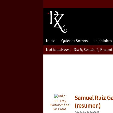
Inicio
Quiénes Somos
La palabra
Noticias:
News:
Dia 5, Sessão 2, Encon
Dia 5, sessão 1, do En
Dia 4 – Encontro “Guer
Samuel Ruiz Gar
CDH Fray
(resumen)
Bartolomé de
las Casas
Date
Fecha
: 24 Ene 2023