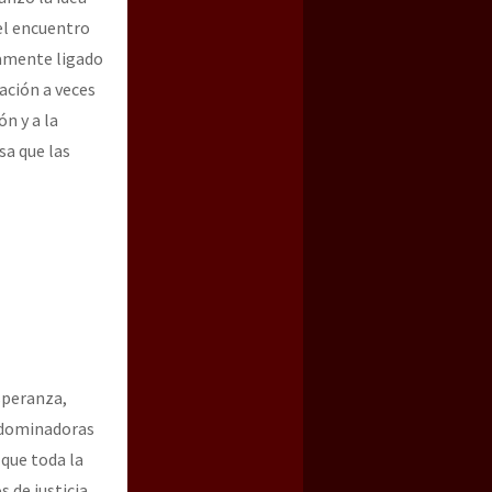
el encuentro
mamente ligado
zación a veces
n y a la
a que las
speranza,
s dominadoras
que toda la
 de justicia