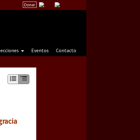
Donar
secciones
Eventos
Contacto
 a natureza sob cerco)
gracia