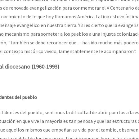
os de renovada evangelización para conmemorar el V Centenario d
l nacimiento de lo que hoy llamamos América Latina estuvo ínti
ensaje evangélico en nuestra tierra. Y si es cierto que la evangeli
 mecanismo para someter a los pueblos a una injusta colonizació
ión, “también se debe reconocer que… ha sido mucho más poderos
el contexto histórico vivido, lamentablemente le acompañaron”.
ral diocesano (1960-1993)
identes del pueblo
fidentes del pueblo, sentimos la dificultad de abrir puertas a la e
tuación en que vive la mayoría es tan penosa y que las estructura
que aquellos mismos que empeñan su vida por el cambio, observan 
 por la maldad de los perversos. Los mismos que buscan los caminos