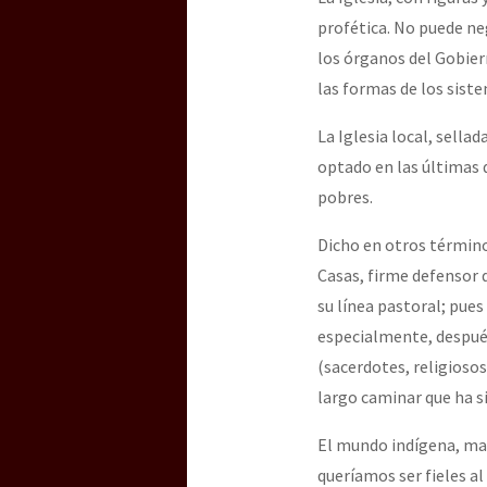
profética. No puede ne
los órganos del Gobier
[25 abr – CDMX] Tokín p
las formas de los sist
La Iglesia local, sella
optado en las últimas 
pobres.
Dicho en otros término
Casas, firme defensor d
su línea pastoral; pues
especialmente, después 
(sacerdotes, religioso
largo caminar que ha s
El mundo indígena, may
queríamos ser fieles al