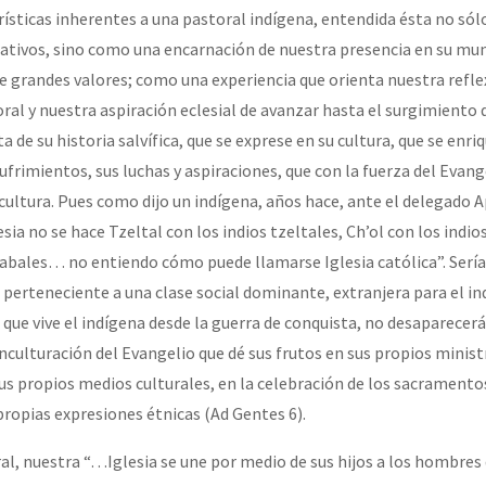
erísticas inherentes a una pastoral indígena, entendida ésta no só
ativos, sino como una encarnación de nuestra presencia en su mun
de grandes valores; como una experiencia que orienta nuestra reflex
ral y nuestra aspiración eclesial de avanzar hasta el surgimiento 
 de su historia salvífica, que se exprese en su cultura, que se enri
sufrimientos, sus luchas y aspiraciones, que con la fuerza del Evang
 cultura. Pues como dijo un indígena, años hace, ante el delegado 
esia no se hace Tzeltal con los indios tzeltales, Ch’ol con los indios
labales… no entiendo cómo puede llamarse Iglesia católica”. Sería
 perteneciente a una clase social dominante, extranjera para el ind
 que vive el indígena desde la guerra de conquista, no desaparecer
inculturación del Evangelio que dé sus frutos en sus propios minist
sus propios medios culturales, en la celebración de los sacramento
ropias expresiones étnicas (Ad Gentes 6).
al, nuestra “…Iglesia se une por medio de sus hijos a los hombres 