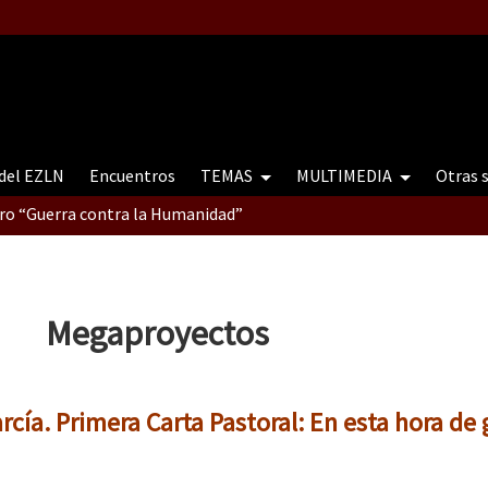
 del EZLN
Encuentros
TEMAS
MULTIMEDIA
Otras 
tro “Guerra contra la Humanidad”
contro “Guerra contra a Humanidade”(As populações e a natureza e
Megaproyectos
ra contra a Humanidade” (As populações e a natureza sob cerco)
cía. Primera Carta Pastoral: En esta hora de 