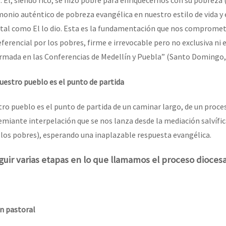
. El, siendo rico, se hizo pobre para enriquecernos con su pobreza (
imonio auténtico de pobreza evangélica en nuestro estilo de vida y
, tal como El lo dio. Esta es la fundamentación que nos comprome
ferencial por los pobres, firme e irrevocable pero no exclusiva ni 
ada en las Conferencias de Medellín y Puebla” (Santo Domingo, n
nuestro pueblo es el punto de partida
tro pueblo es el punto de partida de un caminar largo, de un proce
emiante interpelación que se nos lanza desde la mediación salvífi
 los pobres), esperando una inaplazable respuesta evangélica.
guir varias etapas en lo que llamamos el proceso dioces
ón pastoral