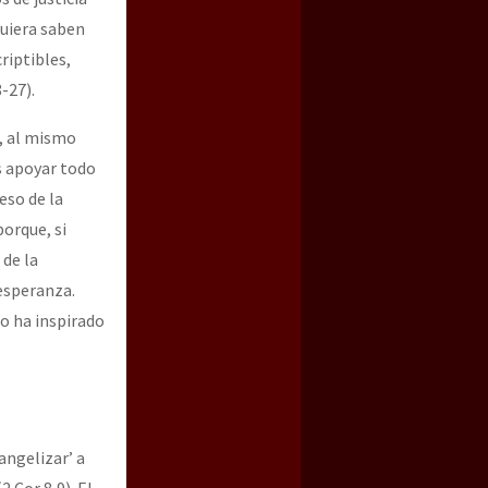
quiera saben
riptibles,
-27).
, al mismo
s apoyar todo
eso de la
orque, si
 de la
 esperanza.
lo ha inspirado
angelizar’ a