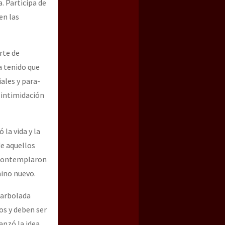
. Participa de
en las
rte de
a tenido que
ales y para-
a intimidación
la vida y la
de aquellos
s contemplaron
mino nuevo.
narbolada
os y deben ser
anzó la idea