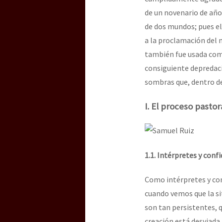
de un novenario de añ
de dos mundos; pues e
a la proclamación del m
también fue usada como
consiguiente depredac
sombras que, dentro d
I. El proceso pasto
1.1. Intérpretes y conf
Como intérpretes y con
cuando vemos que la si
son tan persistentes, 
creación está desviada