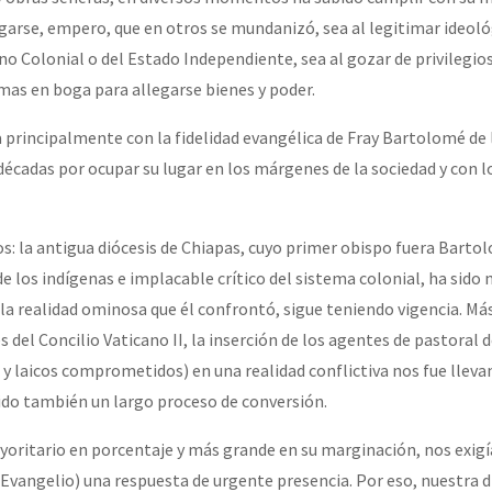
garse, empero, que en otros se mundanizó, sea al legitimar ideol
no Colonial o del Estado Independiente, sea al gozar de privilegio
or el CNI: 30 años de Resistencia y Rebeldía
emas en boga para allegarse bienes y poder.
da principalmente con la fidelidad evangélica de Fray Bartolomé de 
décadas por ocupar su lugar en los márgenes de la sociedad y con 
s: la antigua diócesis de Chiapas, cuyo primer obispo fuera Barto
e los indígenas e implacable crítico del sistema colonial, ha sido
 la realidad ominosa que él confrontó, sigue teniendo vigencia. Má
del Concilio Vaticano II, la inserción de los agentes de pastoral d
s y laicos comprometidos) en una realidad conflictiva nos fue llev
ido también un largo proceso de conversión.
oritario en porcentaje y más grande en su marginación, nos exigía
 Evangelio) una respuesta de urgente presencia. Por eso, nuestra d