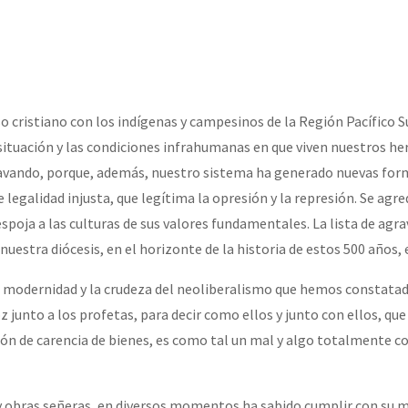
erra contra a Humanidade”
erra contra a Humanidad”
cristiano con los indígenas y campesinos de la Región Pacífico S
ituación y las condiciones infrahumanas en que viven nuestros h
ra contra a Humanidade”
ravando, porque, además, nuestro sistema ha generado nuevas for
e legalidad injusta, que legítima la opresión y la represión. Se agre
poja a las culturas de sus valores fundamentales. La lista de agra
das globales por la libertad de Jesús Plácido Galindo y el alto a l
nuestra diócesis, en el horizonte de la historia de estos 500 años, 
la modernidad y la crudeza del neoliberalismo que hemos constata
Bem Virá” se publica no Estado Espanhol
junto a los profetas, para decir como ellos y junto con ellos, que
ión de carencia de bienes, es como tal un mal y algo totalmente co
o mundo saiba! Nossas lutas pela memória, a justiça e a dignidade
s y obras señeras, en diversos momentos ha sabido cumplir con su 