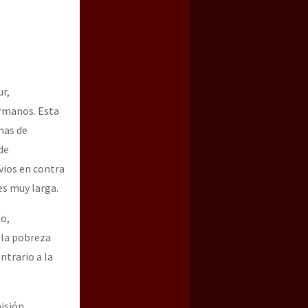
ur,
ermanos. Esta
mas de
de
vios en contra
a guerra contra el CIPOG-EZ
es muy larga.
do,
 la pobreza
ntrario a la
misión