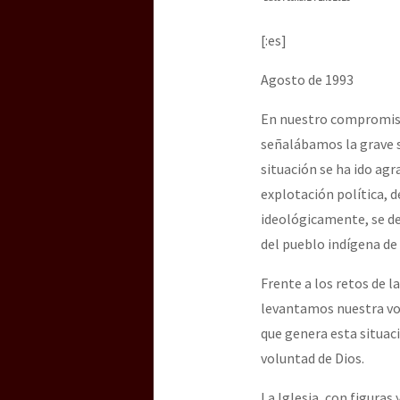
Dia 3 do Encontro “Gu
[:es]
Dia 2 do Encontro “Gu
Agosto de 1993
En nuestro compromiso 
señalábamos la grave s
Dia 1: Encontro “Guer
situación se ha ido ag
explotación política, d
ideológicamente, se des
[CDMX – 20 julio] Jorna
del pueblo indígena de 
Frente a los retos de 
“Sonhando a Terra do 
levantamos nuestra voz 
que genera esta situac
voluntad de Dios.
Se o México sabe, que 
La Iglesia, con figura