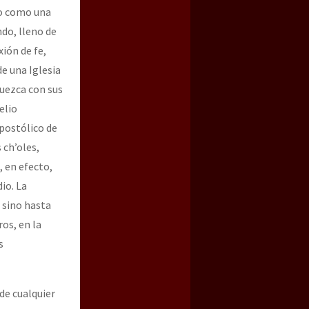
lo como una
do, lleno de
ión de fe,
de una Iglesia
quezca con sus
elio
Apostólico de
 ch’oles,
, en efecto,
io. La
á sino hasta
ros, en la
s
de cualquier