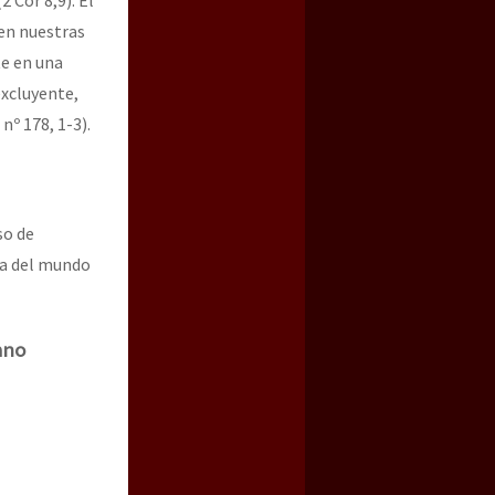
2 Cor 8,9). El
 en nuestras
te en una
excluyente,
º 178, 1-3).
so de
ca del mundo
ano