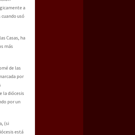
ógicamente a
s cuando usó
las Casas, ha
los más
lomé de las
 marcada por
s
e la diócesis
ando por un
, (si
iócesis está