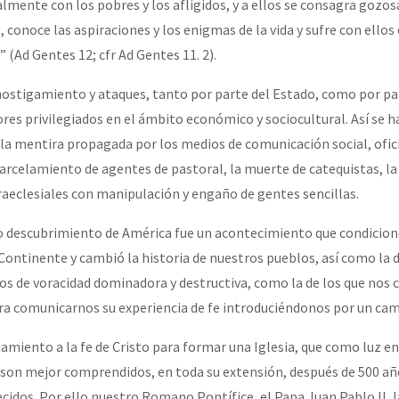
lmente con los pobres y los afligidos, y a ellos se consagra gozosa
, conoce las aspiraciones y los enigmas de la vida y sufre con ellos 
 (Ad Gentes 12; cfr Ad Gentes 11. 2).
hostigamiento y ataques, tanto por parte del Estado, como por pa
res privilegiados en el ámbito económico y sociocultural. Así se h
 la mentira propagada por los medios de comunicación social, ofici
encarcelamiento de agentes de pastoral, la muerte de catequistas, l
traeclesiales con manipulación y engaño de gentes sencillas.
 descubrimiento de América fue un acontecimiento que condicionó 
Continente y cambió la historia de nuestros pueblos, así como la 
os de voracidad dominadora y destructiva, como la de los que no
ra comunicarnos su experiencia de fe introduciéndonos por un ca
mamiento a la fe de Cristo para formar una Iglesia, que como luz e
 son mejor comprendidos, en toda su extensión, después de 500 añ
dos. Por ello nuestro Romano Pontífice, el Papa Juan Pablo II, l