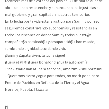
recorrerá más de 6 estados del país del 22 de marzo al 22 de
abril, uniendo resistencias y denunciando las injusticias del
mal gobierno y gran capital en nuestros territorios.
En la lucha por la vida está la justicia para Samir y por eso
seguiremos construyendo autonomías y resistencias en
todos los rincones en donde Samir y todos nuestr@s
compañer@s asesinad@s y desaparecid@s han estado,
sembrando dignidad, acordando vivir.
¡Samir y Zapata viven, la lucha sigue!
¡Fuera el PIM! ¡Fuera Bonafont! ¡Viva la autonomía!
T’neki tlalle uan atl para tenochti, amo timikiske por tumi
– Queremos tierra y agua para todos, no morir por dinero
Frente de Pueblos en Defensa de la Tierra y el Agua
Morelos, Puebla, Tlaxcala
[:]