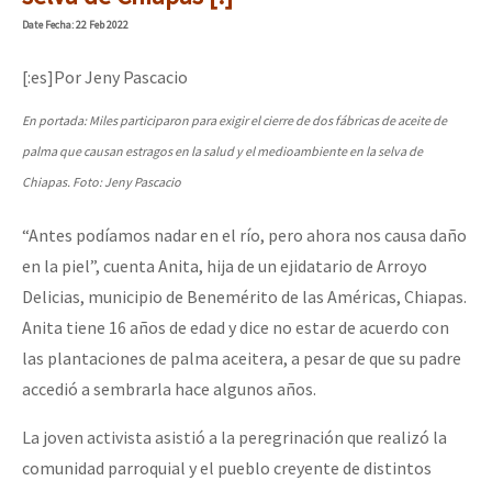
Mundo
Date
Fecha
: 22 Feb 2022
EZLN
[:es]Por Jeny Pascacio
Dia 2 do Encontro “Guerra contra a Humanidad”
La Sexta
En portada: Miles participaron para exigir el cierre de dos fábricas de aceite de
AutonomÍa y Resistencia
palma que causan estragos en la salud y el medioambiente en la selva de
Dia 1: Encontro “Guerra contra a Humanidade”
Megaproyectos
Chiapas. Foto: Jeny Pascacio
Migración
“Antes podíamos nadar en el río, pero ahora nos causa daño
en la piel”, cuenta Anita, hija de un ejidatario de Arroyo
Presos
[CDMX – 20 julio] Jornadas globales por la libertad de Jesús Pláci
Delicias, municipio de Benemérito de las Américas, Chiapas.
Mujeres
Anita tiene 16 años de edad y dice no estar de acuerdo con
Niñxs
las plantaciones de palma aceitera, a pesar de que su padre
“Sonhando a Terra do Bem Virá” se publica no Estado Espanhol
accedió a sembrarla hace algunos años.
ETIQUETAS
MULTIMEDIA
La joven activista asistió a la peregrinación que realizó la
Se o México sabe, que o mundo saiba! Nossas lutas pela memória, a
comunidad parroquial y el pueblo creyente de distintos
Audio