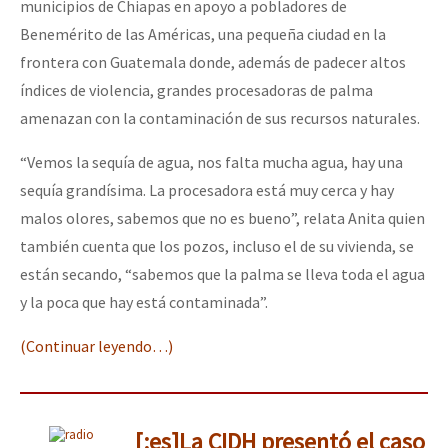
municipios de Chiapas en apoyo a pobladores de
Fotorreportaje
Benemérito de las Américas, una pequeña ciudad en la
[25 abr – CDMX] Tokín por el CNI: 30 años de Resistencia y Rebeldí
Video
frontera con Guatemala donde, además de padecer altos
índices de violencia, grandes procesadoras de palma
Otras secciones
amenazan con la contaminación de sus recursos naturales.
Semillero Guerra contra la Humanidad. (Las poblaciones y
“Vemos la sequía de agua, nos falta mucha agua, hay una
la naturaleza bajo asedio)
sequía grandísima. La procesadora está muy cerca y hay
Libros para descargar
malos olores, sabemos que no es bueno”, relata Anita quien
Medios Libres
también cuenta que los pozos, incluso el de su vivienda, se
están secando, “sabemos que la palma se lleva toda el agua
COVID-19
y la poca que hay está contaminada”.
Eventos
(Continuar leyendo…)
Contacto
[:es]La CIDH presentó el caso