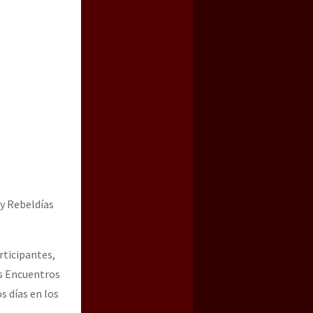
a guerra contra el CIPOG-EZ
 y Rebeldías
ticipantes,
os Encuentros
s días en los