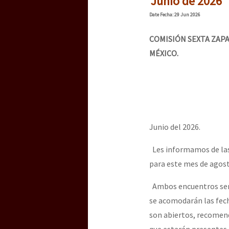
Junio de 2026
Dia 3 do Encontro “Gu
Date
Fecha
: 29 Jun 2026
COMISIÓN SEXTA ZAPA
Dia 2 do Encontro “Gu
MÉXICO.
Dia 1: Encontro “Guer
Junio del 2026.
[CDMX – 20 julio] Jorna
Les informamos de las 
para este mes de agost
“Sonhando a Terra do 
Ambos encuentros será
se acomodarán las fech
son abiertos, recomenda
Se o México sabe, que 
que estarán presentes.