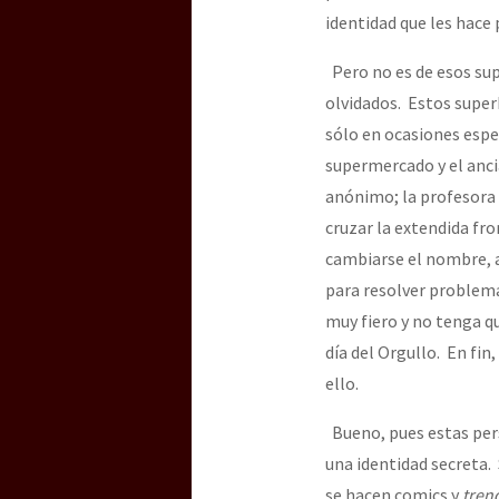
identidad que les hace
Pero no es de esos supe
olvidados. Estos supe
sólo en ocasiones espe
supermercado y el anci
anónimo; la profesora 
cruzar la extendida fro
cambiarse el nombre, a 
para resolver problemas
muy fiero y no tenga qu
día del Orgullo. En fi
ello.
Bueno, pues estas pers
una identidad secreta.
se hacen comics y
tren