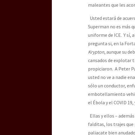
maleantes que les ac
Usted estará de acuerdo
Superman no es más qu
uniforme de ICE. Y sí, 
pregunta si, en la Forta
Krypton
, aunque su de
cansados de explotar 
propiciaron. A Peter Pa
usted no ve a nadie ena
sólo un conductor, enf
embotellamiento vehic
el Ébola y el COVID 19,
Ellas y ellos – además 
falditas, los trajes qu
paliacate bien anudado)