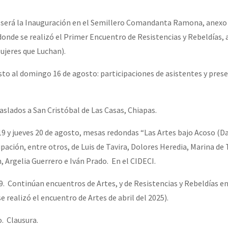
 será la Inauguración en el Semillero Comandanta Ramona, anexo 
or el CNI: 30 años de Resistencia y Rebeldía
onde se realizó el Primer Encuentro de Resistencias y Rebeldías, 
ujeres que Luchan).
o al domingo 16 de agosto: participaciones de asistentes y pres
aslados a San Cristóbal de Las Casas, Chiapas.
9 y jueves 20 de agosto, mesas redondas “Las Artes bajo Acoso (Da
ipación, entre otros, de Luis de Tavira, Dolores Heredia, Marina de 
, Argelia Guerrero e Iván Prado. En el CIDECI.
9. Continúan encuentros de Artes, y de Resistencias y Rebeldías en
 realizó el encuentro de Artes de abril del 2025).
. Clausura.