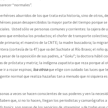
 parecer “normales”.
rhéroes aburridos de los que trata esta historia, sino de otros, de
rhéroes pasan desapercibidos la mayor parte del tiempo porque se
ciales. Usted sólo ve personas comunes y corrientes: la cajera de 
ano que embolsa los productos; el chofer de transporte colectivo;
de primaria; el maestro de la CNTE; la madre buscadora; la migra
ntera (cortesía de la 4T) que va del Suchiate al Río Bravo; el niño 
pesar de la oposición de sus padres, a “
Goku
”; la doctora hábil co
 de próstata y matriz; la indígena zapatista que reza porque al ot
e ir a rozar espinas;
loa otroa
que elige con cuidado las luces que le
n, gente normal que realiza hazañas tan a menudo que ni siquiera es
onas a veces se hacen conscientes de sus poderes y ven la necesid
 Saben que, si no lo hacen, llegan los periodistas y camarógrafos 
ds topics,
son presas de los servicios de
streaming
, y de todas esas 