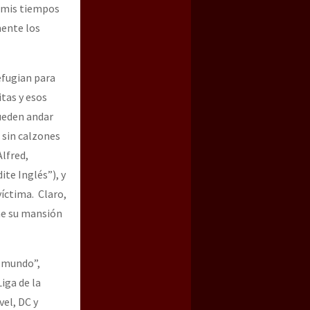
e mis tiempos
mente los
efugian para
itas y esos
pueden andar
 sin calzones
lfred,
te Inglés”), y
víctima. Claro,
ne su mansión
l mundo”,
iga de la
vel, DC y