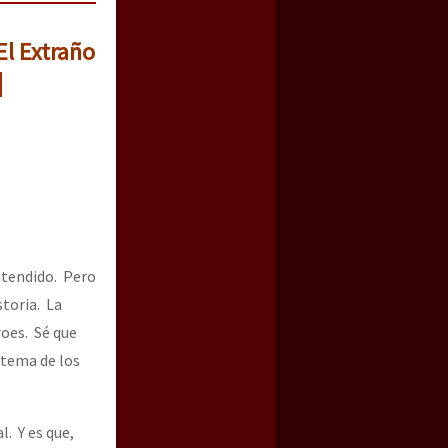
El Extraño
|
ntendido. Pero
storia. La
roes. Sé que
 tema de los
l. Y es que,