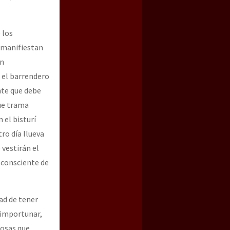
 los
 manifiestan
un
 el barrendero
nte que debe
que trama
n el bisturí
ro día llueva
 vestirán el
 consciente de
ad de tener
a importunar,
cosas que