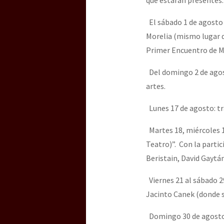
El sábado 1 de agosto
[25 abr – CDMX] Tokín p
Morelia (mismo lugar d
Primer Encuentro de M
Del domingo 2 de agost
artes.
Lunes 17 de agosto: tr
Martes 18, miércoles 1
Teatro)”. Con la partic
Beristain, David Gaytán
Viernes 21 al sábado 2
Jacinto Canek (donde se
Domingo 30 de agosto