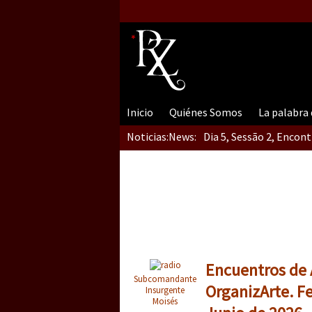
Inicio
Quiénes Somos
La palabra
Noticias:
News:
Dia 5, Sessão 2, Encon
Dia 5, sessão 1, do En
Dia 4 – Encontro “Guer
Encuentros de A
Subcomandante
OrganizArte. F
Insurgente
Moisés