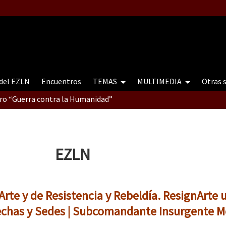
 del EZLN
Encuentros
TEMAS
MULTIMEDIA
Otras 
tro “Guerra contra la Humanidad”
contro “Guerra contra a Humanidade”(As populações e a natureza e
EZLN
ra contra a Humanidade” (As populações e a natureza sob cerco)
rte y de Resistencia y Rebeldía. ResignArte 
echas y Sedes | Subcomandante Insurgente Mo