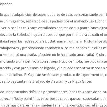
ompañan.
 que la adquisición de super poderes de esas personas suele ser ri
e un migrante, separado de sus padres por el malvado Lex Luthor
al verlo con los calzones entallados encima de sus pantalones ajus
leza de la Soledad, hay un closet del que por fin habrá de salir el o
bilidad sean las redes sociales. ¿Batman e Ironman? Millonarios ab
trabajadores y pretendiendo combatir a los maleantes que ellos 
rker lo picó una araña. ¿A quién no le ha picado una araña? Y, sin
morando a una pelirroja con el viejo truco de “hola, me picó una a
urecido y con problemas de hígado, y lo puede encontrar usted en 
ular citadino. El Capitán América es producto de experimentos, 
 y salió bastante maltratado de Vietnam y de Playa Girón.
de usar atuendos ridículos y provocadores (esos calzones de colore
e parecen “body paint”, las estorbosas capas que son superadas por
, y demás parafernalia -, suelen tener una identidad secreta. Esto