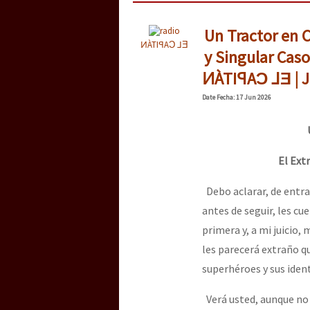
Un Tractor en C
ͶÀTIꟼAƆ ⅃Ǝ
y Singular Caso
ͶÀTIꟼAƆ ⅃Ǝ | J
Date
Fecha
: 17 Jun 2026
El Ext
Debo aclarar, de entra
antes de seguir, les cu
primera y, a mi juicio,
les parecerá extraño qu
superhéroes y sus iden
Verá usted, aunque no l