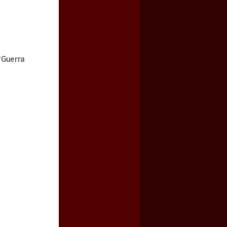
“
Guerra