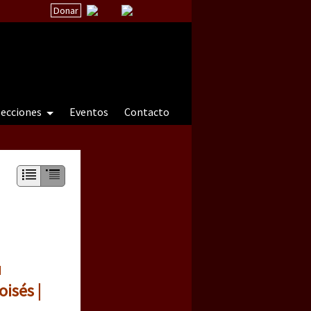
Donar
secciones
Eventos
Contacto
 a natureza sob cerco)
u
isés |