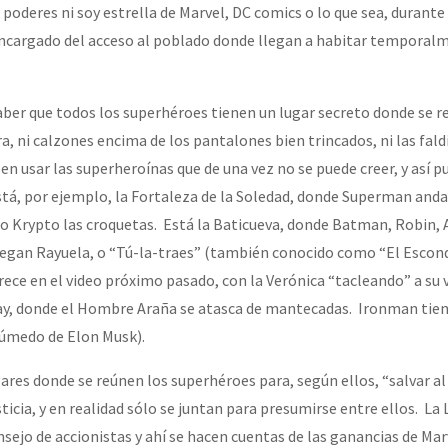
poderes ni soy estrella de Marvel, DC comics o lo que sea, durant
 encargado del acceso al poblado donde llegan a habitar temporal
aber que todos los superhéroes tienen un lugar secreto donde se r
, ni calzones encima de los pantalones bien trincados, ni las fald
en usar las superheroínas que de una vez no se puede creer, y así 
á, por ejemplo, la Fortaleza de la Soledad, donde Superman anda
o Krypto las croquetas. Está la Baticueva, donde Batman, Robin, A
uegan Rayuela, o “Tú-la-traes” (también conocido como “El Escondi
rece en el video próximo pasado, con la Verónica “tacleando” a su 
 May, donde el Hombre Araña se atasca de mantecadas. Ironman tie
húmedo de Elon Musk).
res donde se reúnen los superhéroes para, según ellos, “salvar a
ticia, y en realidad sólo se juntan para presumirse entre ellos. La L
sejo de accionistas y ahí se hacen cuentas de las ganancias de Mar