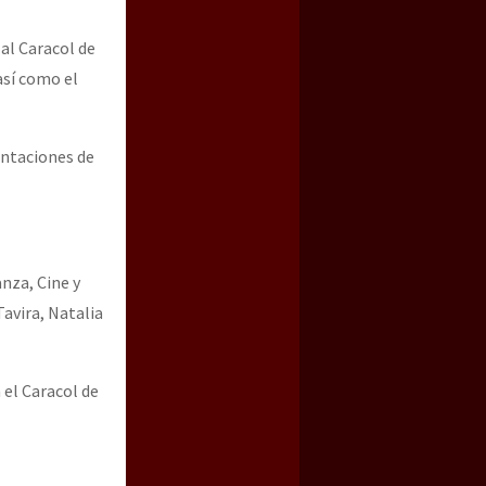
al Caracol de
así como el
entaciones de
nza, Cine y
Tavira, Natalia
 el Caracol de