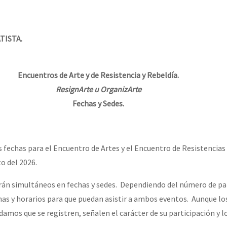
erra contra a Humanidade”
TISTA.
erra contra a Humanidad”
Encuentros de Arte y de Resistencia y Rebeldía.
ra contra a Humanidade”
ResignArte u OrganizArte
Fechas y Sedes.
das globales por la libertad de Jesús Plácido Galindo y el alto a l
fechas para el Encuentro de Artes y el Encuentro de Resistencias
o del 2026.
Bem Virá” se publica no Estado Espanhol
n simultáneos en fechas y sedes. Dependiendo del número de par
as y horarios para que puedan asistir a ambos eventos. Aunque l
mos que se registren, señalen el carácter de su participación y lo
o mundo saiba! Nossas lutas pela memória, a justiça e a dignidade