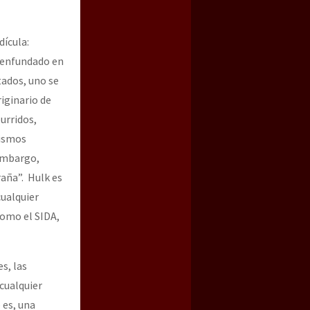
dícula:
 enfundado en
tados, uno se
riginario de
urridos,
mismos
 embargo,
raña”. Hulk es
cualquier
como el SIDA,
s, las
 cualquier
 es, una