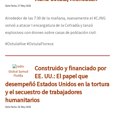
Mundo
Date
Fecha
: 27 May 2026
EZLN
Alrededor de las 7:30 de la mañana, nuevamente el #CJNG
Dia 2 do Encontro “Guerra contra a Humanidad”
La Sexta
volvió a atacar l encargatura de la Cofradía y lanzó
explosivos con drones sobre casas de población civil.
AutonomÍa y Resistencia
Dia 1: Encontro “Guerra contra a Humanidade”
Megaproyectos
#OstulaVive #OstulaFlorece
Migración
Presos
[CDMX – 20 julio] Jornadas globales por la libertad de Jesús Pláci
Construido y financiado por
Global Sumud
Mujeres
EE. UU.: El papel que
Flotilla
Niñxs
desempeñó Estados Unidos en la tortura
“Sonhando a Terra do Bem Virá” se publica no Estado Espanhol
y el secuestro de trabajadores
ETIQUETAS
humanitarios
MULTIMEDIA
Date
Fecha
: 26 May 2026
Se o México sabe, que o mundo saiba! Nossas lutas pela memória, a
Audio