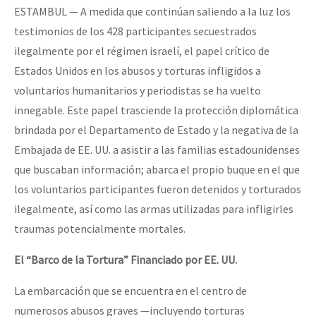
ESTAMBUL — A medida que continúan saliendo a la luz los
Fotorreportaje
testimonios de los 428 participantes secuestrados
[25 abr – CDMX] Tokín por el CNI: 30 años de Resistencia y Rebeldí
Video
ilegalmente por el régimen israelí, el papel crítico de
Estados Unidos en los abusos y torturas infligidos a
Otras secciones
voluntarios humanitarios y periodistas se ha vuelto
Semillero Guerra contra la Humanidad. (Las poblaciones y
innegable. Este papel trasciende la protección diplomática
la naturaleza bajo asedio)
brindada por el Departamento de Estado y la negativa de la
Libros para descargar
Embajada de EE. UU. a asistir a las familias estadounidenses
que buscaban información; abarca el propio buque en el que
Medios Libres
los voluntarios participantes fueron detenidos y torturados
COVID-19
ilegalmente, así como las armas utilizadas para infligirles
Eventos
traumas potencialmente mortales.
Contacto
El “Barco de la Tortura” Financiado por EE. UU.
La embarcación que se encuentra en el centro de
numerosos abusos graves —incluyendo torturas