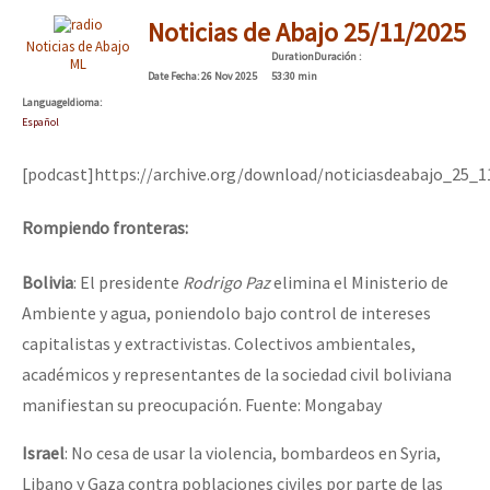
Noticias de Abajo 25/11/2025
Noticias de Abajo
Duration
Duración
:
ML
Date
Fecha
: 26 Nov 2025
53:30 min
Language
Idioma
:
Español
[podcast]https://archive.org/download/noticiasdeabajo_25_
Rompiendo fronteras:
Bolivia
: El presidente
Rodrigo Paz
elimina el Ministerio de
Ambiente y agua, poniendolo bajo control de intereses
capitalistas y extractivistas. Colectivos ambientales,
académicos y representantes de la sociedad civil boliviana
manifiestan su preocupación. Fuente: Mongabay
Israel
: No cesa de usar la violencia, bombardeos en Syria,
Libano y Gaza contra poblaciones civiles por parte de las