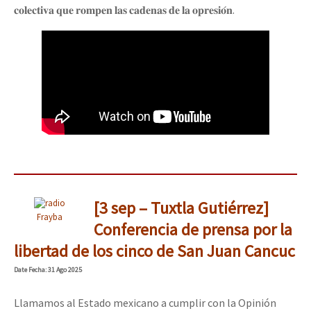
𝐜𝐨𝐥𝐞𝐜𝐭𝐢𝐯𝐚 𝐪𝐮𝐞 𝐫𝐨𝐦𝐩𝐞𝐧 𝐥𝐚𝐬 𝐜𝐚𝐝𝐞𝐧𝐚𝐬 𝐝𝐞 𝐥𝐚 𝐨𝐩𝐫𝐞𝐬𝐢𝐨́𝐧.
[3 sep – Tuxtla Gutiérrez]
Frayba
Conferencia de prensa por la
libertad de los cinco de San Juan Cancuc
Date
Fecha
: 31 Ago 2025
Llamamos al Estado mexicano a cumplir con la Opinión