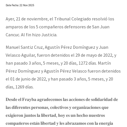
Date
Fecha
: 22 Nov 2025
Ayer, 21 de noviembre, el Tribunal Colegiado resolvió los
amparos de los 5 compañeros defensores de San Juan
Cancuc. Al fin hizo Justicia.
Manuel Santiz Cruz, Agustín Pérez Domínguez y Juan
Velasco Aguilar, fueron detenidos el 29 de mayo de 2022, y
han pasado 3 años, 5 meses, y 20 días, 1272 días. Martín
Pérez Domínguez y Agustín Pérez Velasco fueron detenidos
el 01 de junio de 2022, y han pasado 3 años, 5 meses, y 20
días, 1269 días.
𝐃𝐞𝐬𝐝𝐞 𝐞𝐥 𝐅𝐫𝐚𝐲𝐛𝐚 𝐚𝐠𝐫𝐚𝐝𝐞𝐜𝐞𝐦𝐨𝐬 𝐥𝐚𝐬 𝐚𝐜𝐜𝐢𝐨𝐧𝐞𝐬 𝐝𝐞 𝐬𝐨𝐥𝐢𝐝𝐚𝐫𝐢𝐝𝐚𝐝 𝐝𝐞
𝐥𝐚𝐬 𝐝𝐢𝐟𝐞𝐫𝐞𝐧𝐭𝐞𝐬 𝐩𝐞𝐫𝐬𝐨𝐧𝐚𝐬, 𝐜𝐨𝐥𝐞𝐜𝐭𝐢𝐯𝐨𝐬 𝐲 𝐨𝐫𝐠𝐚𝐧𝐢𝐳𝐚𝐜𝐢𝐨𝐧𝐞𝐬 𝐪𝐮𝐞
𝐞𝐱𝐢𝐠𝐢𝐞𝐫𝐨𝐧 𝐣𝐮𝐧𝐭𝐨𝐬 𝐥𝐚 𝐥𝐢𝐛𝐞𝐫𝐭𝐚𝐝, 𝐡𝐨𝐲 𝐞𝐬 𝐮𝐧 𝐡𝐞𝐜𝐡𝐨 𝐧𝐮𝐞𝐬𝐭𝐫𝐨𝐬
𝐜𝐨𝐦𝐩𝐚𝐧̃𝐞𝐫𝐨𝐬 𝐞𝐬𝐭𝐚́𝐧 𝐥𝐢𝐛𝐞𝐫𝐭𝐚𝐝 𝐲 𝐥𝐞𝐬 𝐚𝐛𝐫𝐚𝐳𝐚𝐦𝐨𝐬 𝐜𝐨𝐧 𝐥𝐚 𝐞𝐧𝐞𝐫𝐠𝐢́𝐚