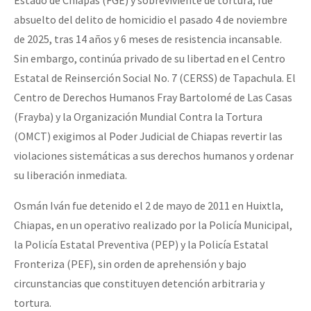
Fotorreportaje
absuelto del delito de homicidio el pasado 4 de noviembre
de 2025, tras 14 años y 6 meses de resistencia incansable.
[25 abr – CDMX] Tokín por el CNI: 30 años de Resistencia y Rebeldí
Video
Sin embargo, continúa privado de su libertad en el Centro
Otras secciones
Estatal de Reinserción Social No. 7 (CERSS) de Tapachula. El
Semillero Guerra contra la Humanidad. (Las poblaciones y
Centro de Derechos Humanos Fray Bartolomé de Las Casas
(Frayba) y la Organización Mundial Contra la Tortura
la naturaleza bajo asedio)
(OMCT) exigimos al Poder Judicial de Chiapas revertir las
Libros para descargar
violaciones sistemáticas a sus derechos humanos y ordenar
Medios Libres
su liberación inmediata.
COVID-19
Osmán Iván fue detenido el 2 de mayo de 2011 en Huixtla,
Eventos
Chiapas, en un operativo realizado por la Policía Municipal,
la Policía Estatal Preventiva (PEP) y la Policía Estatal
Contacto
Fronteriza (PEF), sin orden de aprehensión y bajo
circunstancias que constituyen detención arbitraria y
tortura.