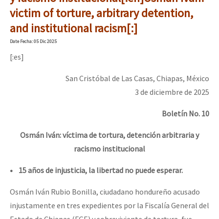
Mundo
victim of torture, arbitrary detention,
and institutional racism[:]
EZLN
Dia 2 do Encontro “Guerra contra a Humanidad”
Date
Fecha
: 05 Dic 2025
La Sexta
[:es]
AutonomÍa y Resistencia
San Cristóbal de Las Casas, Chiapas, México
Dia 1: Encontro “Guerra contra a Humanidade”
Megaproyectos
3 de diciembre de 2025
Migración
Boletín No. 10
Presos
[CDMX – 20 julio] Jornadas globales por la libertad de Jesús Pláci
Osmán Iván: víctima de tortura, detención arbitraria y
Mujeres
racismo institucional
Niñxs
“Sonhando a Terra do Bem Virá” se publica no Estado Espanhol
• 15 años de injusticia, la libertad no puede esperar.
ETIQUETAS
Osmán Iván Rubio Bonilla, ciudadano hondureño acusado
MULTIMEDIA
injustamente en tres expedientes por la Fiscalía General del
Se o México sabe, que o mundo saiba! Nossas lutas pela memória, a
Audio
Estado de Chiapas (FGE) y sobreviviente de tortura, fue