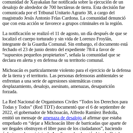
comunidad de Xayakalan fue notificada sobre la ejecución de un
desalojo de alrededor de 700 hectáreas de tierra. Esta decisión fue
comunicada por el Tribunal Unitario Agrario 38, a cargo del
magistrado Jesús Antonio Frías Cardona. La comunidad denunció
que con esta acción se favorece a grupos criminales en la región.
La notificación se realizó el 11 de agosto, un día después de que se
localizó el cuerpo torturado y sin vida de Lorenzo Froylán,
integrante de la Guardia Comunal. Sin embargo, el documento está
fechado el 23 de junio dentro del expediente 78/4 a favor de
“supuestos pequeños propietarios”, señala la comunidad que se
declara en alerta y en defensa de su territorio comunal.
Michoacán es particularmente violento para el ejercicio de la defensa
de la tierra y el territorio. Las personas defensoras ambientales se
enfrentan a una serie de agresiones sistemáticas como
desplazamiento, desalojo, asesinato, amenazas, desaparición
forzada.
La Red Nacional de Organismos Civiles “Todos los Derechos para
Todas y Todos” (Red TDT) documentó que el 6 de septiembre de
2022, el gobernador de Michoacán, Alfredo Ramírez Bedolla,
emitió un mensaje de
amenaza de desalojo
al afirmar que estaba
empeñado en “dejar a Michoacán libre de barricadas que aparte de
ser ilegales obstruyen el libre paso de los ciudadanos”, haciendo