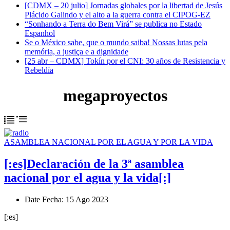
[CDMX – 20 julio] Jornadas globales por la libertad de Jesús
Plácido Galindo y el alto a la guerra contra el CIPOG-EZ
“Sonhando a Terra do Bem Virá” se publica no Estado
Espanhol
Se o México sabe, que o mundo saiba! Nossas lutas pela
memória, a justiça e a dignidade
[25 abr – CDMX] Tokín por el CNI: 30 años de Resistencia y
Rebeldía
megaproyectos
ASAMBLEA NACIONAL POR EL AGUA Y POR LA VIDA
[:es]Declaración de la 3ª asamblea
nacional por el agua y la vida[:]
Date
Fecha
: 15 Ago 2023
[:es]