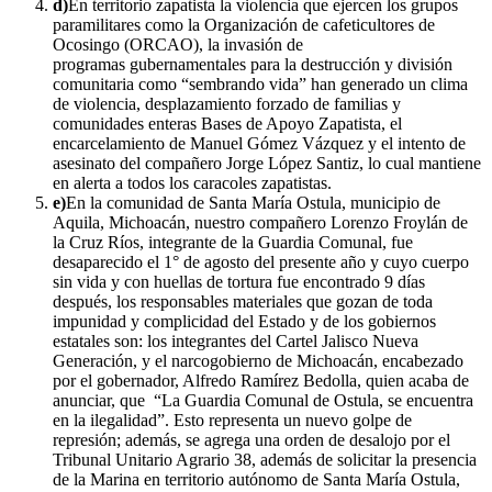
d)
En territorio zapatista la violencia que ejercen los grupos
paramilitares como la Organización de cafeticultores de
Ocosingo (ORCAO), la invasión de
programas gubernamentales para la destrucción y división
comunitaria como “sembrando vida” han generado un clima
de violencia, desplazamiento forzado de familias y
comunidades enteras Bases de Apoyo Zapatista, el
encarcelamiento de Manuel Gómez Vázquez y el intento de
asesinato del compañero Jorge López Santiz, lo cual mantiene
en alerta a todos los caracoles zapatistas.
e)
En la comunidad de Santa María Ostula, municipio de
Aquila, Michoacán, nuestro compañero Lorenzo Froylán de
la Cruz Ríos, integrante de la Guardia Comunal, fue
desaparecido el 1° de agosto del presente año y cuyo cuerpo
sin vida y con huellas de tortura fue encontrado 9 días
después, los responsables materiales que gozan de toda
impunidad y complicidad del Estado y de los gobiernos
estatales son: los integrantes del Cartel Jalisco Nueva
Generación, y el narcogobierno de Michoacán, encabezado
por el gobernador, Alfredo Ramírez Bedolla, quien acaba de
anunciar, que “La Guardia Comunal de Ostula, se encuentra
en la ilegalidad”. Esto representa un nuevo golpe de
represión; además, se agrega una orden de desalojo por el
Tribunal Unitario Agrario 38, además de solicitar la presencia
de la Marina en territorio autónomo de Santa María Ostula,