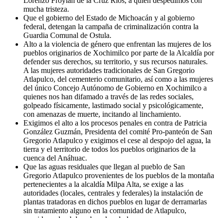
Lorenzo Froylán de la Cruz Ríos, a quien despedimos con
mucha tristeza.
Que el gobierno del Estado de Michoacán y al gobierno
federal, detengan la campaña de criminalización contra la
Guardia Comunal de Ostula.
Alto a la violencia de género que enfrentan las mujeres de los
pueblos originarios de Xochimilco por parte de la Alcaldía por
defender sus derechos, su territorio, y sus recursos naturales.
A las mujeres autoridades tradicionales de San Gregorio
Atlapulco, del cementerio comunitario, así como a las mujeres
del único Concejo Autónomo de Gobierno en Xochimilco a
quienes nos han difamado a través de las redes sociales,
golpeado físicamente, lastimado social y psicológicamente,
con amenazas de muerte, incitando al linchamiento.
Exigimos el alto a los procesos penales en contra de Patricia
González Guzmán, Presidenta del comité Pro-panteón de San
Gregorio Atlapulco y exigimos el cese al despojo del agua, la
tierra y el territorio de todos los pueblos originarios de la
cuenca del Anáhuac.
Que las aguas residuales que llegan al pueblo de San
Gregorio Atlapulco provenientes de los pueblos de la montaña
pertenecientes a la alcaldía Milpa Alta, se exige a las
autoridades (locales, centrales y federales) la instalación de
plantas tratadoras en dichos pueblos en lugar de derramarlas
sin tratamiento alguno en la comunidad de Atlapulco,