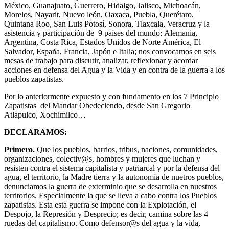
México, Guanajuato, Guerrero, Hidalgo, Jalisco, Michoacán,
Morelos, Nayarit, Nuevo león, Oaxaca, Puebla, Querétaro,
Quintana Roo, San Luis Potosí, Sonora, Tlaxcala, Veracruz y la
asistencia y participación de 9 países del mundo: Alemania,
Argentina, Costa Rica, Estados Unidos de Norte América, El
Salvador, España, Francia, Japón e Italia; nos convocamos en seis
mesas de trabajo para discutir, analizar, reflexionar y acordar
acciones en defensa del Agua y la Vida y en contra de la guerra a los
pueblos zapatistas.
Por lo anteriormente expuesto y con fundamento en los 7 Principio
Zapatistas del Mandar Obedeciendo, desde San Gregorio
Atlapulco, Xochimilco…
DECLARAMOS:
Primero.
Que los pueblos, barrios, tribus, naciones, comunidades,
organizaciones, colectiv@s, hombres y mujeres que luchan y
resisten contra el sistema capitalista y patriarcal y por la defensa del
agua, el territorio, la Madre tierra y la autonomía de nuetros pueblos,
denunciamos la guerra de exterminio que se desarrolla en nuestros
territorios. Especialmente la que se lleva a cabo contra los Pueblos
zapatistas. Esta esta guerra se impone con la Explotación, el
Despojo, la Represión y Desprecio; es decir, camina sobre las 4
ruedas del capitalismo. Como defensor@s del agua y la vida,