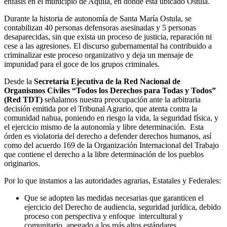
énfasis en el municipio de Aquila, en donde está ubicado Ostula.
Durante la historia de autonomía de Santa María Ostula, se
contabilizan 40 personas defensoras asesinadas y 5 personas
desaparecidas, sin que exista un proceso de justicia, reparación ni
cese a las agresiones. El discurso gubernamental ha contribuido a
criminalizar este proceso organizativo y deja un mensaje de
impunidad para el goce de los grupos criminales.
Desde la
Secretaría Ejecutiva de la Red Nacional de
Organismos Civiles “Todos los Derechos para Todas y Todos”
(Red TDT)
señalamos nuestra preocupación ante la arbitraria
decisión emitida por el Tribunal Agrario, que atenta contra la
comunidad nahua, poniendo en riesgo la vida, la seguridad física, y
el ejercicio mismo de la autonomía y libre determinación. Esta
órden es violatoria del derecho a defender derechos humanos, así
como del acuerdo 169 de la Organización Internacional del Trabajo
que contiene el derecho a la libre determinación de los pueblos
originarios.
Por lo que instamos a las autoridades agrarias, Estatales y Federales:
Que se adopten las medidas necesarias que garanticen el
ejercicio del Derecho de audiencia, seguridad jurídica, debido
proceso con perspectiva y enfoque intercultural y
comunitario, apegado a los más altos estándares