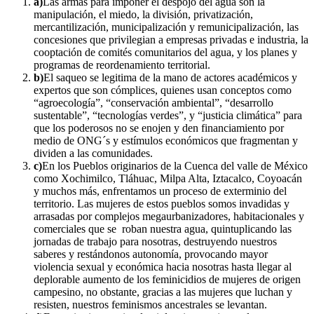
a)
Las armas para imponer el despojo del agua son la
manipulación, el miedo, la división, privatización,
mercantilización, municipalización y remunicipalización, las
concesiones que privilegian a empresas privadas e industria, la
cooptación de comités comunitarios del agua, y los planes y
programas de reordenamiento territorial.
b)
El saqueo se legitima de la mano de actores académicos y
expertos que son cómplices, quienes usan conceptos como
“agroecología”, “conservación ambiental”, “desarrollo
sustentable”, “tecnologías verdes”, y “justicia climática” para
que los poderosos no se enojen y den financiamiento por
medio de ONG´s y estímulos económicos que fragmentan y
dividen a las comunidades.
c)
En los Pueblos originarios de la Cuenca del valle de México
como Xochimilco, Tláhuac, Milpa Alta, Iztacalco, Coyoacán
y muchos más, enfrentamos un proceso de exterminio del
territorio. Las mujeres de estos pueblos somos invadidas y
arrasadas por complejos megaurbanizadores, habitacionales y
comerciales que se roban nuestra agua, quintuplicando las
jornadas de trabajo para nosotras, destruyendo nuestros
saberes y restándonos autonomía, provocando mayor
violencia sexual y económica hacia nosotras hasta llegar al
deplorable aumento de los feminicidios de mujeres de origen
campesino, no obstante, gracias a las mujeres que luchan y
resisten, nuestros feminismos ancestrales se levantan.