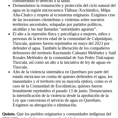
considerando el derecho a la salud.
Demandamos la restauración y protección del ciclo natural del
agua en la región microcuenca Tláhuac-Xochimilco, Milpa
Alta-Chalco y respeto al ecosistema originario. Exigimos cese
de las invasiones clientelistas y violentas sobre nuestros
territorios ancestrales, solapadas por partidos políticos,
alcaldías y las mal llamadas “autoridades agrarias”.
El alto a la represión física y psicológica a mujeres, niños y
personas de la tercera edad de la comunidad de Calpulalpan,
Tlaxcala, quienes fueron reprimidos en mayo del 2023 por
defender el agua. También la liberación de los compañeros
defensores del territorio Raymundo Cahuatzi Meléndez y Saúl
Rosales Meléndez de la comunidad de San Pedro Tlalcuapan
Tlaxcala, así como un alto a la iniciativa de ley de aguas en
Tlaxcala.
Alto de la violencia sistemática en Querétaro por parte del
estado mexicano en contra de quienes defienden el agua, los
manantiales y el territorio (en su mayoría ejidos), como es el
caso de la Comunidad de Escolásticas, quienes fueron
brutalmente reprimidos el pasado 13 de junio. Denunciamos
la intensificación de la violencia desde la aprobación de la
Ley que concesiona el servicio de agua en Querétaro.
Exigimos su abrogación o eliminación.
Quinto.
Que los pueblos originarios y comunidades indígenas del