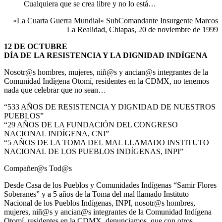
Cualquiera que se crea libre y no lo está…
«La Cuarta Guerra Mundial» SubComandante Insurgente Marcos
La Realidad, Chiapas, 20 de noviembre de 1999
12 DE OCTUBRE
DÍA DE LA RESISTENCIA Y LA DIGNIDAD INDÍGENA
Nosotr@s hombres, mujeres, niñ@s y ancian@s integrantes de la
Comunidad Indígena Otomí, residentes en la CDMX, no tenemos
nada que celebrar que no sean…
“533 AÑOS DE RESISTENCIA Y DIGNIDAD DE NUESTROS
PUEBLOS”
“29 AÑOS DE LA FUNDACIÓN DEL CONGRESO
NACIONAL INDÍGENA, CNI”
“5 AÑOS DE LA TOMA DEL MAL LLAMADO INSTITUTO
NACIONAL DE LOS PUEBLOS INDÍGENAS, INPI”
Compañer@s Tod@s
Desde Casa de los Pueblos y Comunidades Indígenas “Samir Flores
Soberanes” y a 5 años de la Toma del mal llamado Instituto
Nacional de los Pueblos Indígenas, INPI, nosotr@s hombres,
mujeres, niñ@s y ancian@s integrantes de la Comunidad Indígena
Otomí, residentes en la CDMX, denunciamos, que con otros