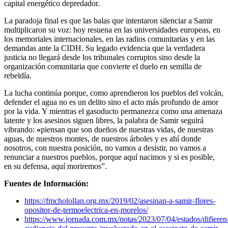
capital energético depredador.
La paradoja final es que las balas que intentaron silenciar a Samir
multiplicaron su voz: hoy resuena en las universidades europeas, en
los memoriales internacionales, en las radios comunitarias y en las
demandas ante la CIDH. Su legado evidencia que la verdadera
justicia no llegará desde los tribunales corruptos sino desde la
organización comunitaria que convierte el duelo en semilla de
rebeldía.
La lucha continúa porque, como aprendieron los pueblos del volcán,
defender el agua no es un delito sino el acto más profundo de amor
por la vida. Y mientras el gasoducto permanezca como una amenaza
latente y los asesinos siguen libres, la palabra de Samir seguirá
vibrando:
«
piensan que son dueños de nuestras vidas, de nuestras
aguas, de nuestros montes, de nuestros árboles y es ahí donde
nosotros, con nuestra posición, no vamos a desistir, no vamos a
renunciar a nuestros pueblos, porque aquí nacimos y si es posible,
en su defensa, aquí moriremos”.
Fuentes de Información:
https://fmcholollan.org.mx/2019/02/asesinan-a-samir-flores-
opositor-de-termoelectrica-en-morelos/
https://www.jornada.com.mx/notas/2023/07/04/estados/difieren