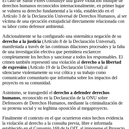
El caso de Samir Flores constituye una grave violación múltiple de
derechos humanos reconocidos internacionalmente, en primer lugar
se vulnera su derecho fundamental a la vida, establecido en el
Artículo 3 de la Declaración Universal de Derechos Humanos, al ser
víctima de una ejecución extrajudicial directamente relacionada con
su labor como defensor ambiental.
Adicionalmente se ha configurado una sistemática negación de su
derecho a la justicia
(Artículo 8 de la Declaración Universal),
manifestada a través de las continuas dilaciones procesales y la falta
de una investigación efectiva que permitiera esclarecer
completamente los hechos y sancionar a todos los responsables. El
crimen también representó una violación al
derecho a la libertad
de expresión
(Artículo 19 de la Declaración Universal) al
silenciarse violentamente su voz crítica y su trabajo como
comunicador comunitario que informaba sobre los impactos del
proyecto en su comunidad.
Asimismo, se transgredió el
derecho a defender derechos
humanos
, reconocido en la Declaración de la ONU sobre
Defensores de Derechos Humanos, mediante la criminalización de
su protesta social y su legítima oposición al megaproyecto.
Finalmente el contexto en el que ocurrieron estos hechos evidencia
la violación al derecho a la consulta previa, libre e informada
establecido en el Convenio 169 de la OIT, al imponerse el Proyecto