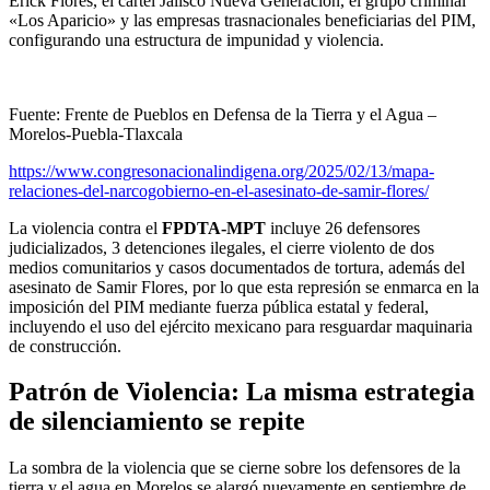
Érick Flores, el cártel Jalisco Nueva Generación, el grupo criminal
«Los Aparicio» y las empresas trasnacionales beneficiarias del PIM,
configurando una estructura de impunidad y violencia.
Fuente: Frente de Pueblos en Defensa de la Tierra y el Agua –
Morelos-Puebla-Tlaxcala
https://www.congresonacionalindigena.org/2025/02/13/mapa-
relaciones-del-narcogobierno-en-el-asesinato-de-samir-flores/
La violencia contra el
FPDTA-MPT
incluye 26 defensores
judicializados, 3 detenciones ilegales, el cierre violento de dos
medios comunitarios y casos documentados de tortura, además del
asesinato de Samir Flores, por lo que esta represión se enmarca en la
imposición del PIM mediante fuerza pública estatal y federal,
incluyendo el uso del ejército mexicano para resguardar maquinaria
de construcción.
Patrón de Violencia: La misma estrategia
de silenciamiento se repite
La sombra de la violencia que se cierne sobre los defensores de la
tierra y el agua en Morelos se alargó nuevamente en septiembre de