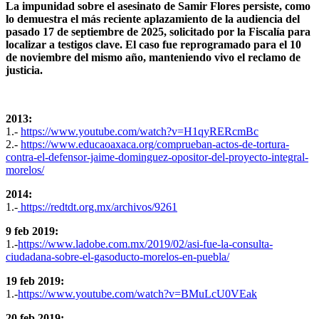
La impunidad sobre el asesinato de Samir Flores persiste, como
lo demuestra el más reciente aplazamiento de la audiencia del
pasado 17 de septiembre de 2025, solicitado por la Fiscalía para
localizar a testigos clave. El caso fue reprogramado para el 10
de noviembre del mismo año, manteniendo vivo el reclamo de
justicia.
2013:
1.-
https://www.youtube.com/watch?v=H1qyRERcmBc
2.-
https://www.educaoaxaca.org/comprueban-actos-de-tortura-
contra-el-defensor-jaime-dominguez-opositor-del-proyecto-integral-
morelos/
2014:
1.-
https://redtdt.org.mx/archivos/9261
9 feb 2019:
1.-
https://www.ladobe.com.mx/2019/02/asi-fue-la-consulta-
ciudadana-sobre-el-gasoducto-morelos-en-puebla/
19 feb 2019:
1.-
https://www.youtube.com/watch?v=BMuLcU0VEak
20 feb 2019: