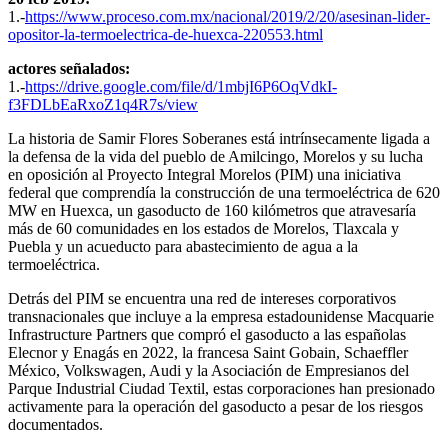
1.-
https://www.proceso.com.mx/nacional/2019/2/20/asesinan-lider-
opositor-la-termoelectrica-de-huexca-220553.html
actores señalados:
1.-
https://drive.google.com/file/d/1mbjI6P6OqVdkI-
f3FDLbEaRxoZ1q4R7s/view
La historia de Samir Flores Soberanes está intrínsecamente ligada a
la defensa de la vida del pueblo de Amilcingo, Morelos y su lucha
en oposición al Proyecto Integral Morelos (PIM) una iniciativa
federal que comprendía la construcción de una termoeléctrica de 620
MW en Huexca, un gasoducto de 160 kilómetros que atravesaría
más de 60 comunidades en los estados de Morelos, Tlaxcala y
Puebla y un acueducto para abastecimiento de agua a la
termoeléctrica.
​​Detrás del PIM se encuentra una red de intereses corporativos
transnacionales que incluye a la empresa estadounidense Macquarie
Infrastructure Partners que compró el gasoducto a las españolas
Elecnor y Enagás en 2022, la francesa Saint Gobain, Schaeffler
México, Volkswagen, Audi y la Asociación de Empresianos del
Parque Industrial Ciudad Textil, estas corporaciones han presionado
activamente para la operación del gasoducto a pesar de los riesgos
documentados.