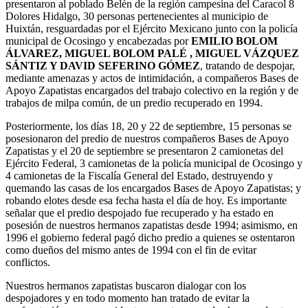
presentaron al poblado Belén de la región campesina del Caracol 8
Dolores Hidalgo, 30 personas pertenecientes al municipio de
Huixtán, resguardadas por el Ejército Mexicano junto con la policía
municipal de Ocosingo y encabezadas por
EMILIO BOLOM
ÁLVAREZ, MIGUEL BOLOM PALÉ , MIGUEL VÁZQUEZ
SÁNTIZ Y DAVID SEFERINO GÓMEZ
, tratando de despojar,
mediante amenazas y actos de intimidación, a compañeros Bases de
Apoyo Zapatistas encargados del trabajo colectivo en la región y de
trabajos de milpa común, de un predio recuperado en 1994.
Posteriormente, los días 18, 20 y 22 de septiembre, 15 personas se
posesionaron del predio de nuestros compañeros Bases de Apoyo
Zapatistas y el 20 de septiembre se presentaron 2 camionetas del
Ejército Federal, 3 camionetas de la policía municipal de Ocosingo y
4 camionetas de la Fiscalía General del Estado, destruyendo y
quemando las casas de los encargados Bases de Apoyo Zapatistas; y
robando elotes desde esa fecha hasta el día de hoy. Es importante
señalar que el predio despojado fue recuperado y ha estado en
posesión de nuestros hermanos zapatistas desde 1994; asimismo, en
1996 el gobierno federal pagó dicho predio a quienes se ostentaron
como dueños del mismo antes de 1994 con el fin de evitar
conflictos.
Nuestros hermanos zapatistas buscaron dialogar con los
despojadores y en todo momento han tratado de evitar la