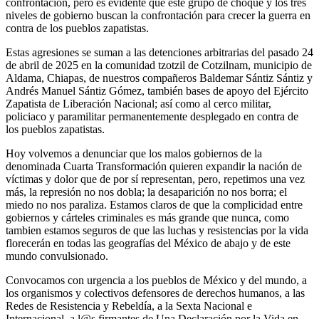
confrontación, pero es evidente que este grupo de choque y los tres
niveles de gobierno buscan la confrontación para crecer la guerra en
contra de los pueblos zapatistas.
Estas agresiones se suman a las detenciones arbitrarias del pasado 24
de abril de 2025 en la comunidad tzotzil de Cotzilnam, municipio de
Aldama, Chiapas, de nuestros compañeros Baldemar Sántiz Sántiz y
Andrés Manuel Sántiz Gómez, también bases de apoyo del Ejército
Zapatista de Liberación Nacional; así como al cerco militar,
policiaco y paramilitar permanentemente desplegado en contra de
los pueblos zapatistas.
Hoy volvemos a denunciar que los malos gobiernos de la
denominada Cuarta Transformación quieren expandir la nación de
víctimas y dolor que de por sí representan, pero, repetimos una vez
más, la represión no nos dobla; la desaparición no nos borra; el
miedo no nos paraliza. Estamos claros de que la complicidad entre
gobiernos y cárteles criminales es más grande que nunca, como
tambien estamos seguros de que las luchas y resistencias por la vida
florecerán en todas las geografías del México de abajo y de este
mundo convulsionado.
Convocamos con urgencia a los pueblos de México y del mundo, a
los organismos y colectivos defensores de derechos humanos, a las
Redes de Resistencia y Rebeldía, a la Sexta Nacional e
Internacional, a l@s firmantes de Una Declaración por la Vida en