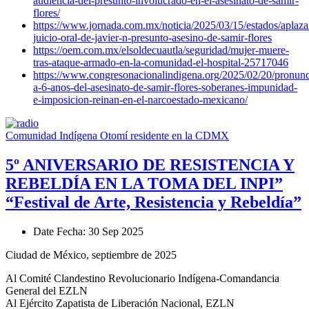
audiencia-del-presunto-involucrado-en-el-asesinato-de-samir-
flores/
https://www.jornada.com.mx/noticia/2025/03/15/estados/aplaza
juicio-oral-de-javier-n-presunto-asesino-de-samir-flores
https://oem.com.mx/elsoldecuautla/seguridad/mujer-muere-
tras-ataque-armado-en-la-comunidad-el-hospital-25717046
https://www.congresonacionalindigena.org/2025/02/20/pronunc
a-6-anos-del-asesinato-de-samir-flores-soberanes-impunidad-
e-imposicion-reinan-en-el-narcoestado-mexicano/
Comunidad Indígena Otomí residente en la CDMX
5º ANIVERSARIO DE RESISTENCIA Y
REBELDÍA EN LA TOMA DEL INPI”
“Festival de Arte, Resistencia y Rebeldía”
Date
Fecha
: 30 Sep 2025
Ciudad de México, septiembre de 2025
Al Comité Clandestino Revolucionario Indígena-Comandancia
General del EZLN
Al Ejército Zapatista de Liberación Nacional, EZLN