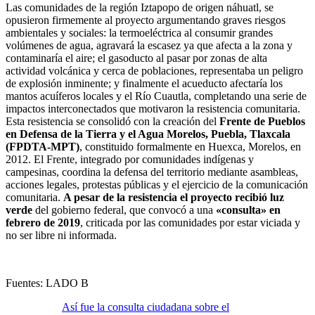
Las comunidades de la región Iztapopo de origen náhuatl, se
opusieron firmemente al proyecto argumentando graves riesgos
ambientales y sociales: la termoeléctrica al consumir grandes
volúmenes de agua, agravará la escasez ya que afecta a la zona y
contaminaría el aire; el gasoducto al pasar por zonas de alta
actividad volcánica y cerca de poblaciones, representaba un peligro
de explosión inminente; y finalmente el acueducto afectaría los
mantos acuíferos locales y el Río Cuautla, completando una serie de
impactos interconectados que motivaron la resistencia comunitaria.
Esta resistencia se consolidó con la creación del
Frente de Pueblos
en Defensa de la Tierra y el Agua Morelos, Puebla, Tlaxcala
(FPDTA-MPT)
, constituido formalmente en Huexca, Morelos, en
2012. El Frente, integrado por comunidades indígenas y
campesinas, coordina la defensa del territorio mediante asambleas,
acciones legales, protestas públicas y el ejercicio de la comunicación
comunitaria.
A pesar de la resistencia el proyecto recibió luz
verde
del gobierno federal, que convocó a una
«consulta» en
febrero de 2019
, criticada por las comunidades por estar viciada y
no ser libre ni informada.
Fuentes: LADO B
Así fue la consulta ciudadana sobre el