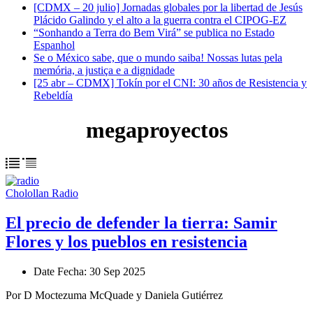
[CDMX – 20 julio] Jornadas globales por la libertad de Jesús
Plácido Galindo y el alto a la guerra contra el CIPOG-EZ
“Sonhando a Terra do Bem Virá” se publica no Estado
Espanhol
Se o México sabe, que o mundo saiba! Nossas lutas pela
memória, a justiça e a dignidade
[25 abr – CDMX] Tokín por el CNI: 30 años de Resistencia y
Rebeldía
megaproyectos
Cholollan Radio
El precio de defender la tierra: Samir
Flores y los pueblos en resistencia
Date
Fecha
: 30 Sep 2025
Por D Moctezuma McQuade y Daniela Gutiérrez