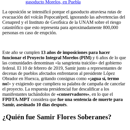
gasoducto Morelos, en Puebla
La oposición se intensificó porque el gasoducto atraviesa rutas de
evacuación del volcán Popocatépetl, ignorando las advertencias del
Cenapred y el Instituto de Geofísica de la UNAM sobre el riesgo
catastrófico que esto representa para aproximadamente 800,000
personas en caso de erupción.
Este año se cumplen
13 años de imposiciones para hacer
funcionar el Proyecto Integral Morelos (PIM)
y 6 años de lo que
las comunidades denominan «la sangrienta traición» del gobierno
federal. El 10 de febrero de 2019, Samir junto a representantes de
decenas de pueblos afectados enfrentaron al presidente López
Obrador en Huexca, gritando consignas como
«¡agua sí, termo
no!
» y exigiendo que cumpliera su palabra de campaña de cancelar
el proyecto. La respuesta presidencial fue descalificar a los
manifestantes tachándolos de
«conservadores»
, en lo que el
FPDTA-MPT
considera que
fue una sentencia de muerte para
Samir, asesinado 10 días después
.
¿Quién fue Samir Flores Soberanes?