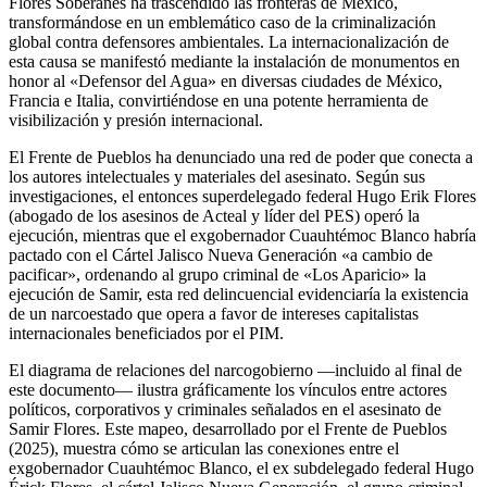
Flores Soberanes ha trascendido las fronteras de México,
transformándose en un emblemático caso de la criminalización
global contra defensores ambientales. La internacionalización de
esta causa se manifestó mediante la instalación de monumentos en
honor al «Defensor del Agua» en diversas ciudades de México,
Francia e Italia, convirtiéndose en una potente herramienta de
visibilización y presión internacional.
El Frente de Pueblos ha denunciado una red de poder que conecta a
los autores intelectuales y materiales del asesinato. Según sus
investigaciones, el entonces superdelegado federal Hugo Erik Flores
(abogado de los asesinos de Acteal y líder del PES) operó la
ejecución, mientras que el exgobernador Cuauhtémoc Blanco habría
pactado con el Cártel Jalisco Nueva Generación «a cambio de
pacificar», ordenando al grupo criminal de «Los Aparicio» la
ejecución de Samir, esta red delincuencial evidenciaría la existencia
de un narcoestado que opera a favor de intereses capitalistas
internacionales beneficiados por el PIM.
El diagrama de relaciones del narcogobierno —incluido al final de
este documento— ilustra gráficamente los vínculos entre actores
políticos, corporativos y criminales señalados en el asesinato de
Samir Flores. Este mapeo, desarrollado por el Frente de Pueblos
(2025), muestra cómo se articulan las conexiones entre el
exgobernador Cuauhtémoc Blanco, el ex subdelegado federal Hugo