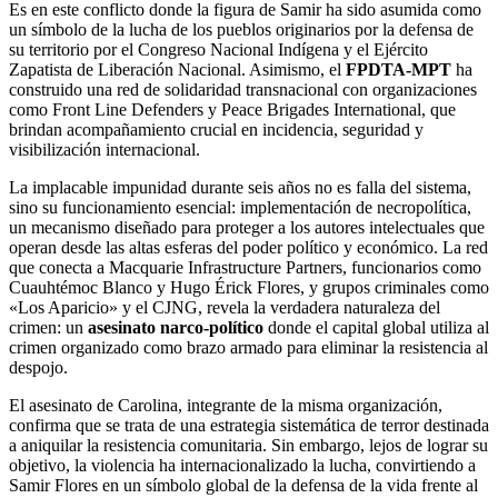
Es en este conflicto donde la figura de Samir ha sido asumida como
un símbolo de la lucha de los pueblos originarios por la defensa de
su territorio por el Congreso Nacional Indígena y el Ejército
Zapatista de Liberación Nacional. Asimismo, el
FPDTA-MPT
ha
construido una red de solidaridad transnacional con organizaciones
como Front Line Defenders y Peace Brigades International, que
brindan acompañamiento crucial en incidencia, seguridad y
visibilización internacional.
La implacable impunidad durante seis años no es falla del sistema,
sino su funcionamiento esencial: implementación de necropolítica,
un mecanismo diseñado para proteger a los autores intelectuales que
operan desde las altas esferas del poder político y económico. La red
que conecta a Macquarie Infrastructure Partners, funcionarios como
Cuauhtémoc Blanco y Hugo Érick Flores, y grupos criminales como
«Los Aparicio» y el CJNG, revela la verdadera naturaleza del
crimen: un
asesinato narco-político
donde el capital global utiliza al
crimen organizado como brazo armado para eliminar la resistencia al
despojo.
El asesinato de Carolina, integrante de la misma organización,
confirma que se trata de una estrategia sistemática de terror destinada
a aniquilar la resistencia comunitaria. Sin embargo, lejos de lograr su
objetivo, la violencia ha internacionalizado la lucha, convirtiendo a
Samir Flores en un símbolo global de la defensa de la vida frente al