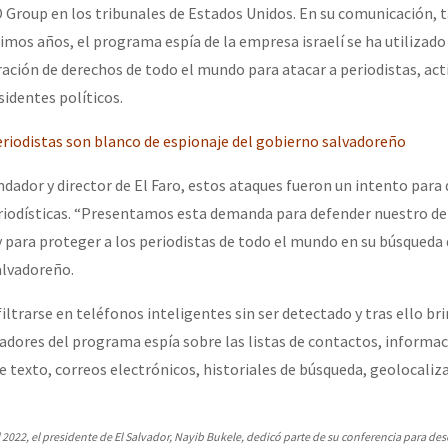
 Group en los tribunales de Estados Unidos. En su comunicación,
timos años, el programa espía de la empresa israelí se ha utilizad
or el CNI: 30 años de Resistencia y Rebeldía
ración de derechos de todo el mundo para atacar a periodistas, act
identes políticos.
eriodistas son blanco de espionaje del gobierno salvadoreño
dador y director de El Faro, estos ataques fueron un intento para 
eriodísticas. “Presentamos esta demanda para defender nuestro de
y para proteger a los periodistas de todo el mundo en su búsqueda d
alvadoreño.
filtrarse en teléfonos inteligentes sin ser detectado y tras ello br
adores del programa espía sobre las listas de contactos, informac
 texto, correos electrónicos, historiales de búsqueda, geolocaliza
 2022, el presidente de El Salvador, Nayib Bukele, dedicó parte de su conferencia para desca