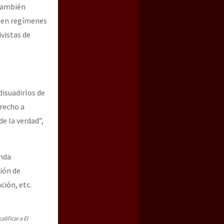
 también
o en regímenes
ivistas de
disuadirlos de
recho a
e la verdad”,
inda
ión de
ción, etc.
lificar a El