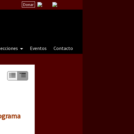
Donar
secciones
Eventos
Contacto
 a natureza sob cerco)
rograma