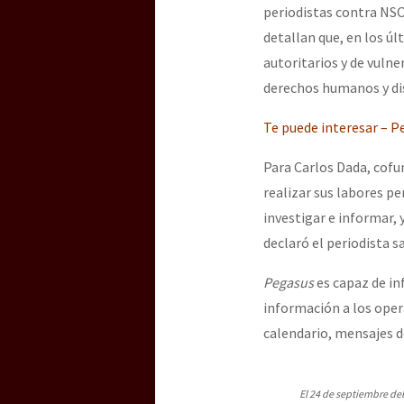
periodistas contra NSO
detallan que, en los úl
[25 abr – CDMX] Tokín p
autoritarios y de vulne
derechos humanos y dis
Te puede interesar – P
Para Carlos Dada, cofun
realizar sus labores p
investigar e informar, 
declaró el periodista s
Pegasus
es capaz de in
información a los oper
calendario, mensajes de
El 24 de septiembre del