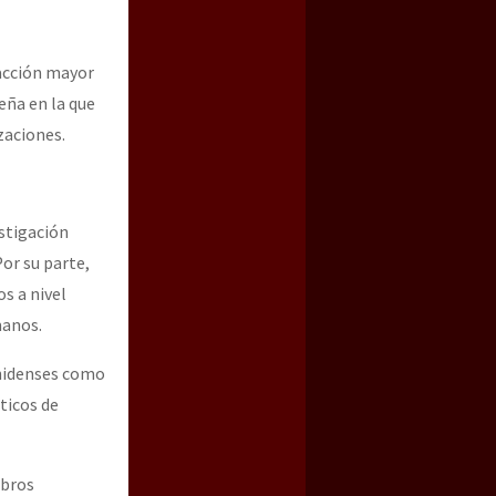
 acción mayor
eña en la que
zaciones.
estigación
or su parte,
s a nivel
manos.
unidenses como
ticos de
bros