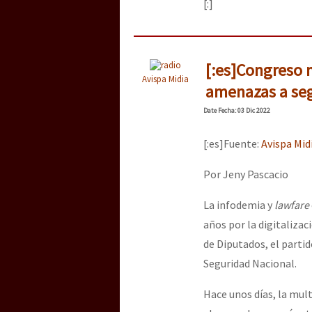
[:]
[:es]Congreso 
Avispa Midia
amenazas a seg
Date
Fecha
: 03 Dic 2022
[:es]Fuente:
Avispa Mid
Por Jeny Pascacio
La infodemia y
lawfare
años por la digitaliza
de Diputados, el part
Seguridad Nacional.
Hace unos días, la mul