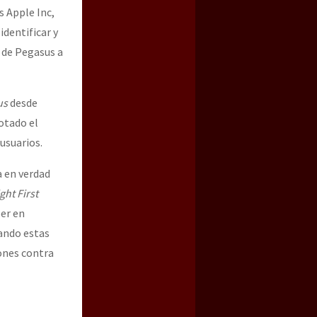
s Apple Inc,
identificar y
a de Pegasus a
us
desde
otado el
 usuarios.
a en verdad
ght First
er en
uando estas
iones contra