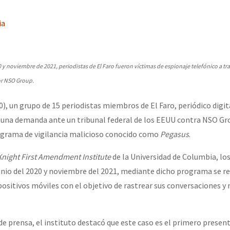
erra contra a Humanidade”
ia
erra contra a Humanidad”
 y noviembre de 2021, periodistas de El Faro fueron víctimas de espionaje telefónico a tr
or NSO Group.
ra contra a Humanidade”
), un grupo de 15 periodistas miembros de El Faro, periódico digit
 una demanda ante un tribunal federal de los EEUU contra NSO G
das globales por la libertad de Jesús Plácido Galindo y el alto a l
rograma de vigilancia malicioso conocido como
Pegasus
.
Knight First Amendment Institute
de la Universidad de Columbia, los
unio del 2020 y noviembre del 2021, mediante dicho programa se r
Bem Virá” se publica no Estado Espanhol
spositivos móviles con el objetivo de rastrear sus conversaciones 
o mundo saiba! Nossas lutas pela memória, a justiça e a dignidade
 prensa, el instituto destacó que este caso es el primero presen