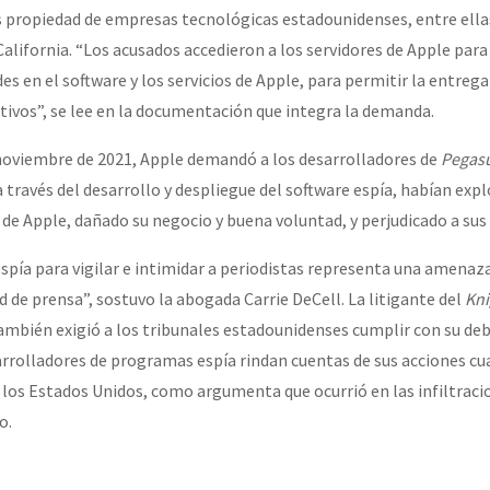
s propiedad de empresas tecnológicas estadounidenses, entre ella
alifornia. “Los acusados accedieron a los servidores de Apple para 
es en el software y los servicios de Apple, para permitir la entreg
etivos”, se lee en la documentación que integra la demanda.
noviembre de 2021, Apple demandó a los desarrolladores de
Pegas
 través del desarrollo y despliegue del software espía, habían expl
s de Apple, dañado su negocio y buena voluntad, y perjudicado a sus
spía para vigilar e intimidar a periodistas representa una amenaz
d de prensa”, sostuvo la abogada Carrie DeCell. La litigante del
Kni
mbién exigió a los tribunales estadounidenses cumplir con su deb
arrolladores de programas espía rindan cuentas de sus acciones c
de los Estados Unidos, como argumenta que ocurrió en las infiltrac
o.