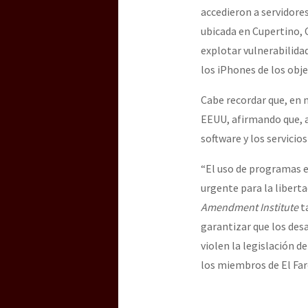
accedieron a servidore
ubicada en Cupertino, C
explotar vulnerabilidad
los iPhones de los obj
Cabe recordar que, en 
EEUU, afirmando que, a
software y los servicio
“El uso de programas e
urgente para la liberta
Amendment Institute
ta
garantizar que los des
violen la legislación 
los miembros de El Far