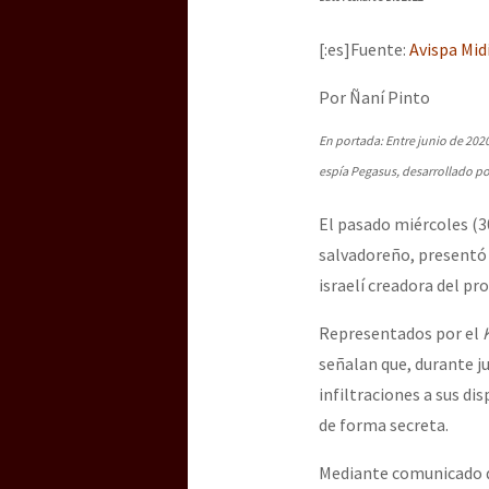
Dia 3 do Encontro “Gu
[:es]Fuente:
Avispa Mid
Dia 2 do Encontro “Gu
Por Ñaní Pinto
En portada: Entre junio de 2020
espía Pegasus, desarrollado p
Dia 1: Encontro “Guer
El pasado miércoles (30
salvadoreño, presentó
[CDMX – 20 julio] Jorna
israelí creadora del p
Representados por el
señalan que, durante j
“Sonhando a Terra do 
infiltraciones a sus di
de forma secreta.
Se o México sabe, que 
Mediante comunicado de