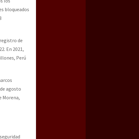
s los
ues bloqueados
8
registro de
22. En 2021,
illones, Perú
marcos
esde agosto
e Morena,
 seguridad