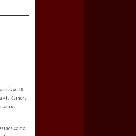
ce más de 10
a y la Cámara
enaza de
destaca como