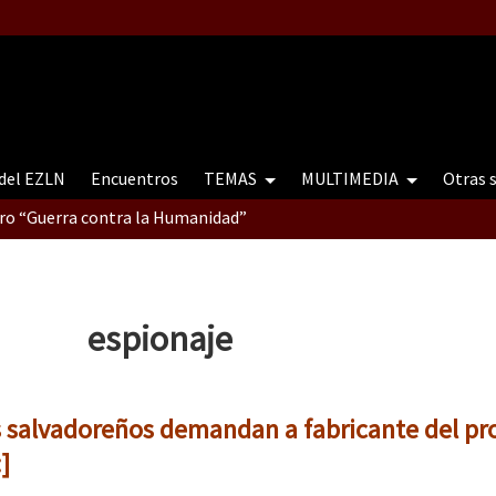
 del EZLN
Encuentros
TEMAS
MULTIMEDIA
Otras 
tro “Guerra contra la Humanidad”
contro “Guerra contra a Humanidade”(As populações e a natureza e
espionaje
ra contra a Humanidade” (As populações e a natureza sob cerco)
as salvadoreños demandan a fabricante del p
]