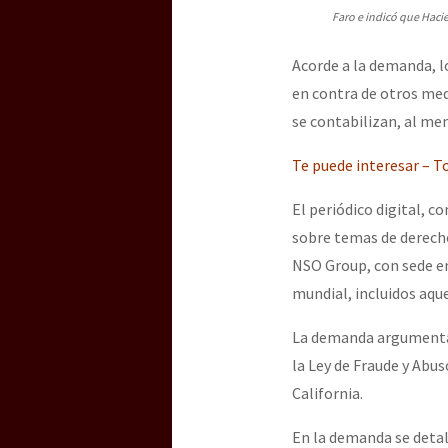
Faro e indicó que Haci
Acorde a la demanda, l
en contra de otros med
se contabilizan, al men
Te puede interesar – To
El periódico digital, c
sobre temas de derecho
NSO Group, con sede en
mundial, incluidos aqu
La demanda argumenta 
la Ley de Fraude y Abus
California.
En la demanda se detal