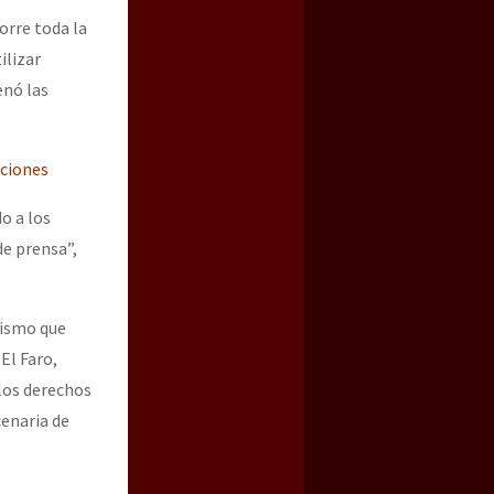
orre toda la
ilizar
enó las
aciones
o a los
de prensa”,
nismo que
El Faro,
 los derechos
enaria de