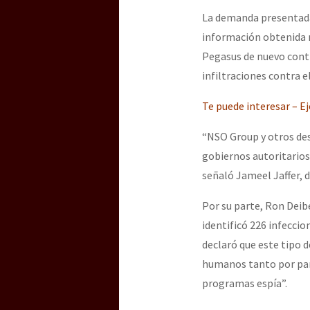
La demanda presentada 
información obtenida m
Pegasus de nuevo contr
infiltraciones contra e
Te puede interesar – E
“NSO Group y otros de
gobiernos autoritarios 
señaló Jameel Jaffer, d
Por su parte, Ron Deibe
identificó 226 infeccio
declaró que este tipo d
humanos tanto por par
programas espía”.