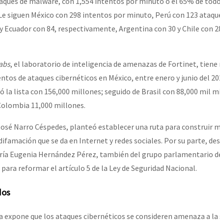
ques de malware, con 1,554 intentos por minuto o el 65% de todo
 Le siguen México con 298 intentos por minuto, Perú con 123 ataq
 Ecuador con 84, respectivamente, Argentina con 30 y Chile con 2
abs
, el laboratorio de inteligencia de amenazas de Fortinet, tiene 
ntos de ataques cibernéticos en México, entre enero y junio del 20
ó la lista con 156,000 millones; seguido de Brasil con 88,000 mil m
Colombia 11,000 millones.
José Narro Céspedes, planteó establecer una ruta para construir 
a difamación que se da en Internet y redes sociales. Por su parte, d
aría Eugenia Hernández Pérez, también del grupo parlamentario d
 para reformar el artículo 5 de la Ley de Seguridad Nacional.
dos
da expone que los ataques cibernéticos se consideren amenaza a la