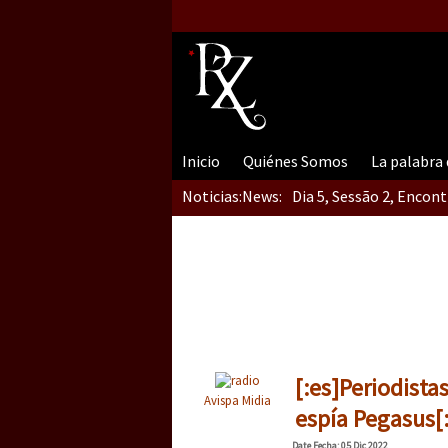
Inicio
Quiénes Somos
La palabra
Noticias:
News:
Dia 5, Sessão 2, Encon
Dia 5, sessão 1, do En
Dia 4 – Encontro “Guer
[:es]Periodist
Avispa Midia
espía Pegasus[:
Date
Fecha
: 05 Dic 2022