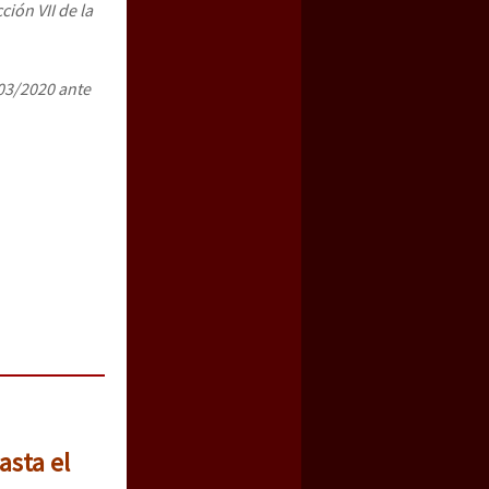
ión VII de la
 03/2020 ante
asta el