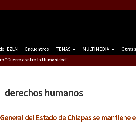
 del EZLN
Encuentros
TEMAS
MULTIMEDIA
Otras 
tro “Guerra contra la Humanidad”
contro “Guerra contra a Humanidade”(As populações e a natureza e
derechos humanos
ra contra a Humanidade” (As populações e a natureza sob cerco)
a General del Estado de Chiapas se mantiene e