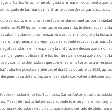
ago…” Carlos Antonio fue obligado a firmar un documento que de
ser colgado de las manos mientras le daban descargas eléctricas.
or el CNI: 30 años de Resistencia y Rebeldía
 otro vehículo, mientras les estuvieron dando vueltas por la ciudad 
ente las 20:00 horas, la sentaron en una silla, le dijeron que hablar
e estaban hablando… comenzaron a vendarme los ojos y la boca, 
nzaron a golpear, me preguntaban en dónde estaba las armas y l
ían golpeándome en la espalda y la cintura, me decían que si no h
na mujer güera policía entre los hombres, me decía que si no habl
oso y como no dije nada es que comenzaron a torturar a mi esposo
ba.” Julia fue puesta en libertad el día 31 de octubre de 2019, ap
as después de su detención, amenazándola con volver a detenerla s
19, aproximadamente las 4:00 horas, Carlos Antonio fue trasladado
mez Maza» de Tuxtla Gutiérrez, en donde lo intervinieron quirúrg
rotomía exploradora debido al traumatismo cerrado de abdomen a