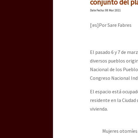
conjunto del pl
Date
Fecha
: 08 Mar 2021
[:es]Por Sare Fabres
El pasado 6 y 7 de mar
diversos pueblos origi
Nacional de los Pueblos
Congreso Nacional Ind
El espacio está ocupad
residente en la Ciudad
vivienda.
Mujeres otomíes e