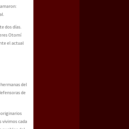
llamaron:
al.
e dos días.
jeres Otomí
nte el actual
y hermanas del
 defensoras de
 originarios
s vivimos cada