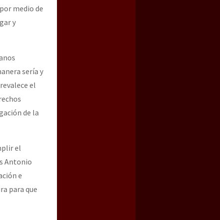
 por medio de
gar y
manos
manera sería y
revalece el
erechos
gación de la
plir el
os Antonio
ación e
ura para que