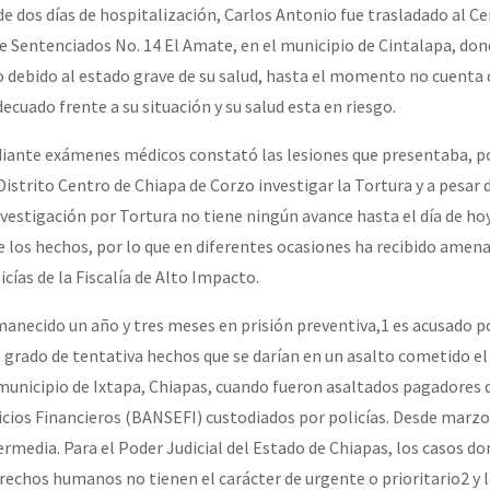
de dos días de hospitalización, Carlos Antonio fue trasladado al C
de Sentenciados No. 14 El Amate, en el municipio de Cintalapa, don
o debido al estado grave de su salud, hasta el momento no cuenta 
cuado frente a su situación y su salud esta en riesgo.
iante exámenes médicos constató las lesiones que presentaba, po
 Distrito Centro de Chiapa de Corzo investigar la Tortura y a pesar 
nvestigación por Tortura no tiene ningún avance hasta el día de hoy
los hechos, por lo que en diferentes ocasiones ha recibido amena
ías de la Fiscalía de Alto Impacto.
anecido un año y tres meses en prisión preventiva,1 es acusado po
 grado de tentativa hechos que se darían en un asalto cometido el 
 municipio de Ixtapa, Chiapas, cuando fueron asaltados pagadores 
icios Financieros (BANSEFI) custodiados por policías. Desde marzo
ermedia. Para el Poder Judicial del Estado de Chiapas, los casos d
erechos humanos no tienen el carácter de urgente o prioritario2 y 