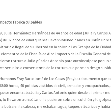
erra contra a Humanidade”
erra contra a Humanidad”
Impacto fabrica culpables
19, Julia Hernández Hernández de 44 años de edad (Julia) y Carlos
) de 37 años de edad quienes llevan viviendo 7 años en unión libre
ra contra a Humanidade”
traria e ilegal de su libertad en la colonia Las Granjas de la Cuida
 elementos de la Fiscalía de Alto Impacto de la Fiscalía General d
ieron tortura a Julia y Carlos Antonio para autoinculpase por un d
das globales por la libertad de Jesús Plácido Galindo y el alto a l
s secuelas a consecuencia de la tortura que pone en riesgo su vid
 Humanos Fray Bartolomé de Las Casas (Frayba) documentó que es
Bem Virá” se publica no Estado Espanhol
:00 horas, 40 policías vestidos de civil, armados y encapuchados, 
a que se encontraba Julia y Carlos Antonio quien desde el primer 
ía, lo llevaron a un sótano, le pusieron sobre un colchón y lo gol
o mundo saiba! Nossas lutas pela memória, a justiça e a dignidade
 bolsa en la cabeza, me echaban agua, toques eléctricos y había