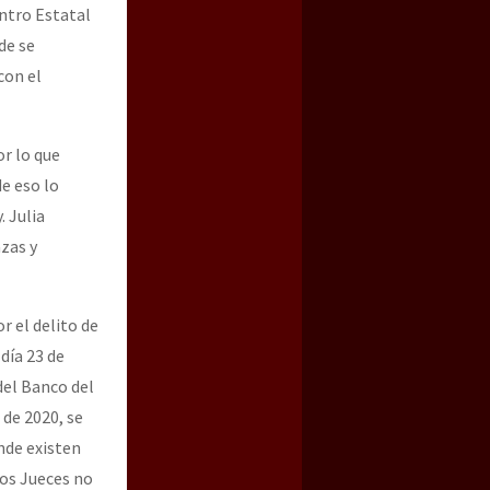
entro Estatal
de se
con el
r lo que
de eso lo
. Julia
zas y
r el delito de
día 23 de
del Banco del
 de 2020, se
onde existen
los Jueces no