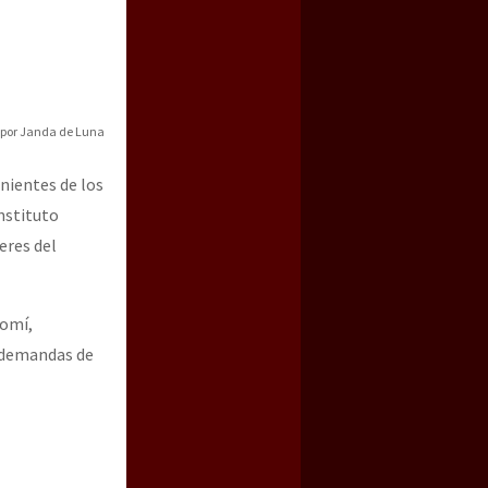
 por Janda de Luna
nientes de los
nstituto
eres del
tomí,
s demandas de