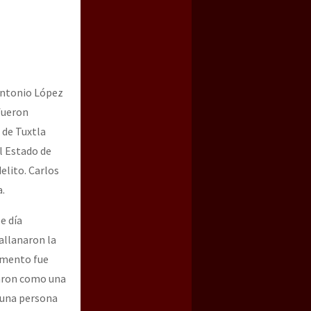
 Antonio López
 fueron
d de Tuxtla
el Estado de
elito. Carlos
a guerra contra el CIPOG-EZ
a.
e día
allanaron la
momento fue
pearon como una
 una persona