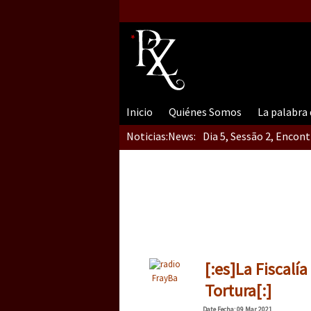
Inicio
Quiénes Somos
La palabra
Noticias:
News:
Dia 5, Sessão 2, Encon
Dia 5, sessão 1, do En
Dia 4 – Encontro “Guer
[:es]La Fiscalí
FrayBa
Tortura[:]
Date
Fecha
: 09 Mar 2021