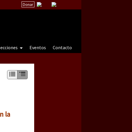
Donar
secciones
Eventos
Contacto
 a natureza sob cerco)
n la