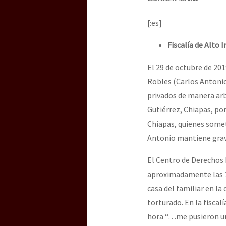
Dia 3 do Encontro “Gu
[:es]
Dia 2 do Encontro “Gu
Fiscalía de Alto 
El 29 de octubre de 20
Robles (Carlos Antonio
Dia 1: Encontro “Guer
privados de manera arbi
Gutiérrez, Chiapas, por
Chiapas, quienes somet
[CDMX – 20 julio] Jorna
Antonio mantiene grave
El Centro de Derechos
“Sonhando a Terra do 
aproximadamente las 18
casa del familiar en l
torturado. En la fiscal
Se o México sabe, que 
hora “…me pusieron una