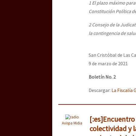
1 El plazo máximo para 
Constitución Política 
2 Consejo de la Judica
la contingencia de salu
San Cristóbal de Las C
9 de marzo de 2021
Boletín No. 2
Descargar:
La Fiscalía
[:es]Encuentro 
Avispa Midia
colectividad y