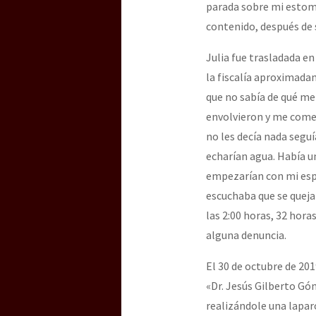
parada sobre mi estom
contenido, después de 
[25 abr – CDMX] Tokín p
Julia fue trasladada en
la fiscalía aproximadam
que no sabía de qué m
envolvieron y me come
no les decía nada segu
echarían agua. Había u
empezarían con mi esp
escuchaba que se queja
las 2:00 horas, 32 hor
alguna denuncia.
El 30 de octubre de 20
«Dr. Jesús Gilberto Gó
realizándole una lapa