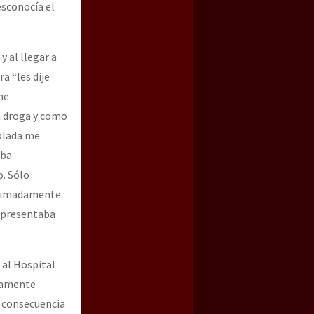
sconocía el
y al llegar a
a “les dije
me
a droga y como
ablada me
aba
. Sólo
roximadamente
i presentaba
 al Hospital
icamente
 consecuencia