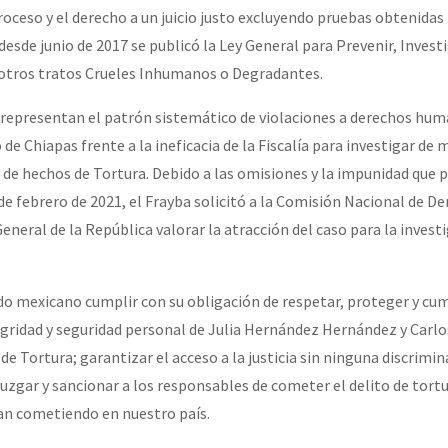
roceso y el derecho a un juicio justo excluyendo pruebas obtenidas
desde junio de 2017 se publicó la Ley General para Prevenir, Investi
 otros tratos Crueles Inhumanos o Degradantes.
, representan el patrón sistemático de violaciones a derechos hu
de Chiapas frente a la ineficacia de la Fiscalía para investigar de 
 de hechos de Tortura. Debido a las omisiones y la impunidad que p
 de febrero de 2021, el Frayba solicitó a la Comisión Nacional de D
eneral de la República valorar la atracción del caso para la investi
ado mexicano cumplir con su obligación de respetar, proteger y cum
tegridad y seguridad personal de Julia Hernández Hernández y Carl
e Tortura; garantizar el acceso a la justicia sin ninguna discrimin
, juzgar y sancionar a los responsables de cometer el delito de tort
an cometiendo en nuestro país.