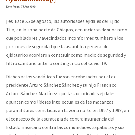
Mundo
Date
Fecha
: 27 Ago 2020
EZLN
[:es]Este 25 de agosto, las autoridades ejidales del Ejido
Se o México sabe, que o mundo saiba! Nossas lutas pela memória, a
La Sexta
Tila, en la zona norte de Chiapas, denunciaron denunciaron
que pobladores y avecindados inconformes tumbaron los
AutonomÍa y Resistencia
portones de seguridad que la asamblea general de
[25 abr – CDMX] Tokín por el CNI: 30 años de Resistencia y Rebeldí
Megaproyectos
ejidatarios acordaron construir como medio de seguridad y
Migración
filtro sanitario ante la contingencia del Covid-19.
Presos
Dichos actos vandálicos fueron encabezados por el ex
Mujeres
presidente Arturo Sánchez Sánchez y su hijo Francisco
Arturo Sánchez Martínez, que las autoridades ejidales
Niñxs
apuntan como líderes intelectuales de las matanzas
ETIQUETAS
paramilitares cometidas en la zona norte en 1997 y 1998, en
el contexto de la estrategia de contrainsurgencia del
MULTIMEDIA
Estado mexicano contra las comunidades zapatistas y sus
Audio