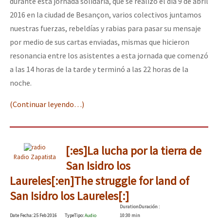
durante esta jornada solidaria, que se realizó el día 9 de abril
2016 en la ciudad de Besançon, varios colectivos juntamos
nuestras fuerzas, rebeldías y rabias para pasar su mensaje
por medio de sus cartas enviadas, mismas que hicieron
resonancia entre los asistentes a esta jornada que comenzó
a las 14 horas de la tarde y terminó a las 22 horas de la
noche.
(Continuar leyendo…)
[:es]La lucha por la tierra de
Radio Zapatista
San Isidro los
Laureles[:en]The struggle for land of
San Isidro los Laureles[:]
Duration
Duración
:
Date
Fecha
: 25 Feb 2016
Type
Tipo
:
Audio
10:30 min