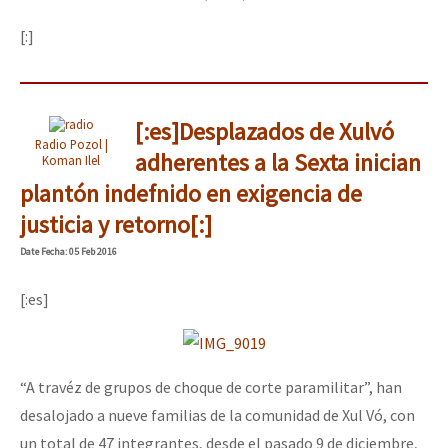
[:]
[:es]Desplazados de Xulvó
Radio Pozol |
adherentes a la Sexta inician
Koman Ilel
plantón indefnido en exigencia de
justicia y retorno[:]
Date
Fecha
: 05 Feb 2016
[:es]
“A travéz de grupos de choque de corte paramilitar”, han
desalojado a nueve familias de la comunidad de Xul Vó, con
un total de 47 integrantes, desde el pasado 9 de diciembre,