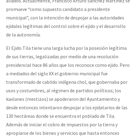
aliados. Actualmente, Francisco Arturo Sánchez Martínez se
Fotorreportaje
promueve “como supuesto candidato a presidente
municipal”, con la intención de despojar a las autoridades
Video
ejidales legítimas del control sobre el ejido y el desarrollo
Otras secciones
de la autonomía.
Semillero Guerra contra la Humanidad. (Las poblaciones y
El Ejido Tila tiene una larga lucha por la posesión legítima
la naturaleza bajo asedio)
de sus tierras, legalizadas por medio de una resolución
Libros para descargar
presidencial hace 86 años que los reconoce como ejido. Pero
a mediados del siglo XX el gobierno municipal fue
Medios Libres
transformado de cabildo indígena chol, que gobernaba por
COVID-19
usos y costumbres, al régimen de partidos políticos; los
Eventos
kaxlanes (mestizos) se apoderaron del Ayuntamiento y
desde entonces intentaron despojar a los ejidatarios de las
Contacto
130 hectáreas donde se encuentra el poblado de Tila.
Además de iniciar el cobro de impuestos por la tierra y
apropiarse de los bienes y servicios que hasta entonces