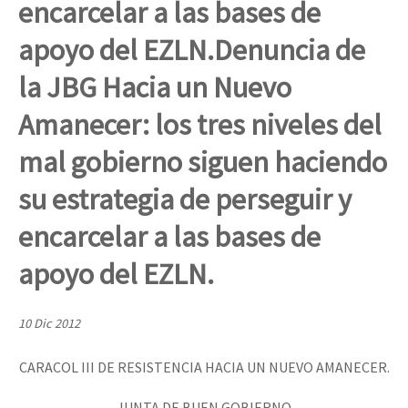
encarcelar a las bases de
Mundo
apoyo del EZLN.
Denuncia de
EZLN
Dia 1: Encontro “Guerra contra a Humanidade”
la JBG Hacia un Nuevo
La Sexta
Amanecer: los tres niveles del
AutonomÍa y Resistencia
[CDMX – 20 julio] Jornadas globales por la libertad de Jesús Pláci
Megaproyectos
mal gobierno siguen haciendo
Migración
su estrategia de perseguir y
Presos
encarcelar a las bases de
“Sonhando a Terra do Bem Virá” se publica no Estado Espanhol
Mujeres
apoyo del EZLN.
Niñxs
Se o México sabe, que o mundo saiba! Nossas lutas pela memória, a
10 Dic 2012
ETIQUETAS
MULTIMEDIA
CARACOL III DE RESISTENCIA HACIA UN NUEVO AMANECER.
[25 abr – CDMX] Tokín por el CNI: 30 años de Resistencia y Rebeldí
Audio
JUNTA DE BUEN GOBIERNO