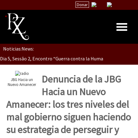
Donar
Dia 5, Sessão 2, Encontro “Guerra contra la Humanidad”
Noticias:
News:
Inicio
Dia 5, sessão 1, do Encontro “Guerra contra a Humanidade”(As pop
Quiénes Somos
La palabra del EZLN
Denuncia de la JBG
JBG Hacia un
Dia 4 – Encontro “Guerra contra a Humanidade” (As populações e 
Encuentros
Nuevo Amanecer
Hacia un Nuevo
TEMAS
Amanecer: los tres niveles del
Chiapas
Dia 3 do Encontro “Guerra contra a Humanidade”
mal gobierno siguen haciendo
México
su estrategia de perseguir y
Latinoamérica
Dia 2 do Encontro “Guerra contra a Humanidad”