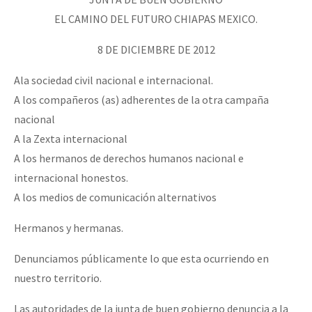
Fotorreportaje
EL CAMINO DEL FUTURO CHIAPAS MEXICO.
Video
8 DE DICIEMBRE DE 2012
Otras secciones
Ala sociedad civil nacional e internacional.
Semillero Guerra contra la Humanidad. (Las poblaciones y
A los compañeros (as) adherentes de la otra campaña
la naturaleza bajo asedio)
nacional
A la Zexta internacional
Libros para descargar
A los hermanos de derechos humanos nacional e
Medios Libres
internacional honestos.
COVID-19
A los medios de comunicación alternativos
Eventos
Hermanos y hermanas.
Contacto
Denunciamos públicamente lo que esta ocurriendo en
nuestro territorio.
Las autoridades de la junta de buen gobierno denuncia a la