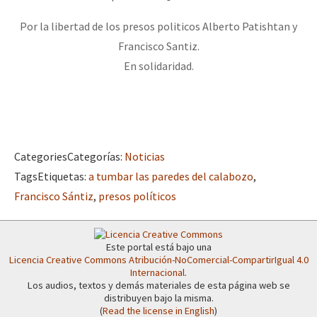
Fotorreportaje
Por la libertad de los presos politicos Alberto Patishtan y
[25 abr – CDMX] Tokín por el CNI: 30 años de Resistencia y Rebeldí
Video
Francisco Santiz.
En solidaridad.
Otras secciones
Semillero Guerra contra la Humanidad. (Las poblaciones y
la naturaleza bajo asedio)
Libros para descargar
Categories
Categorías
:
Noticias
Medios Libres
Tags
Etiquetas
:
a tumbar las paredes del calabozo
,
Francisco Sántiz
,
presos políticos
COVID-19
Eventos
Este portal está bajo una
Contacto
Licencia Creative Commons Atribución-NoComercial-CompartirIgual 4.0
Internacional
.
Los audios, textos y demás materiales de esta página web se
distribuyen bajo la misma.
(
Read the license in English
)