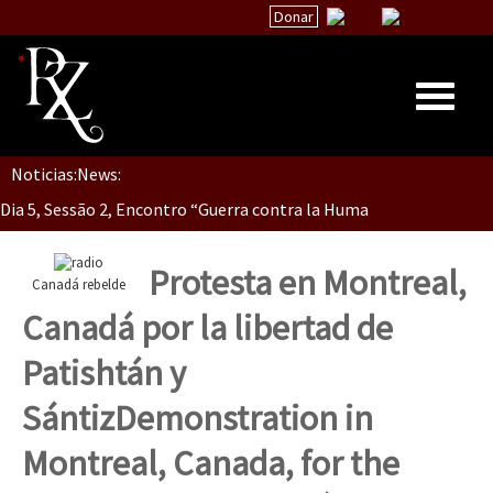
Donar
Noticias:
News:
Inicio
Dia 5, Sessão 2, Encontro “Guerra contra la Humanidad”
Quiénes Somos
La palabra del EZLN
Protesta en Montreal,
Canadá rebelde
Dia 5, sessão 1, do Encontro “Guerra contra a Humanidade”(As pop
Encuentros
Canadá por la libertad de
TEMAS
Patishtán y
Chiapas
Dia 4 – Encontro “Guerra contra a Humanidade” (As populações e 
Sántiz
Demonstration in
México
Montreal, Canada, for the
Latinoamérica
Dia 3 do Encontro “Guerra contra a Humanidade”