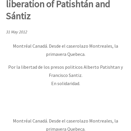
liberation of Patishtán and
Mundo
Sántiz
EZLN
Dia 2 do Encontro “Guerra contra a Humanidad”
La Sexta
31 May 2012
AutonomÍa y Resistencia
Montréal Canadá. Desde el caserolazo Montreales, la
Dia 1: Encontro “Guerra contra a Humanidade”
Megaproyectos
primavera Quebeca.
Migración
Por la libertad de los presos politicos Alberto Patishtan y
Presos
[CDMX – 20 julio] Jornadas globales por la libertad de Jesús Pláci
Francisco Santiz.
Mujeres
En solidaridad.
Niñxs
“Sonhando a Terra do Bem Virá” se publica no Estado Espanhol
ETIQUETAS
MULTIMEDIA
Montréal Canadá. Desde el caserolazo Montreales, la
Se o México sabe, que o mundo saiba! Nossas lutas pela memória, a
Audio
primavera Quebeca.