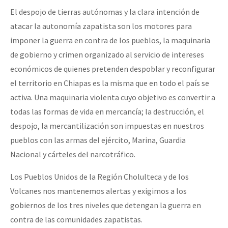
Fotorreportaje
El despojo de tierras autónomas y la clara intención de
atacar la autonomía zapatista son los motores para
[25 abr – CDMX] Tokín por el CNI: 30 años de Resistencia y Rebeldí
Video
imponer la guerra en contra de los pueblos, la maquinaria
Otras secciones
de gobierno y crimen organizado al servicio de intereses
económicos de quienes pretenden despoblar y reconfigurar
Semillero Guerra contra la Humanidad. (Las poblaciones y
el territorio en Chiapas es la misma que en todo el país se
la naturaleza bajo asedio)
activa. Una maquinaria violenta cuyo objetivo es convertir a
Libros para descargar
todas las formas de vida en mercancía; la destrucción, el
Medios Libres
despojo, la mercantilización son impuestas en nuestros
pueblos con las armas del ejército, Marina, Guardia
COVID-19
Nacional y cárteles del narcotráfico.
Eventos
Los Pueblos Unidos de la Región Cholulteca y de los
Contacto
Volcanes nos mantenemos alertas y exigimos a los
gobiernos de los tres niveles que detengan la guerra en
contra de las comunidades zapatistas.