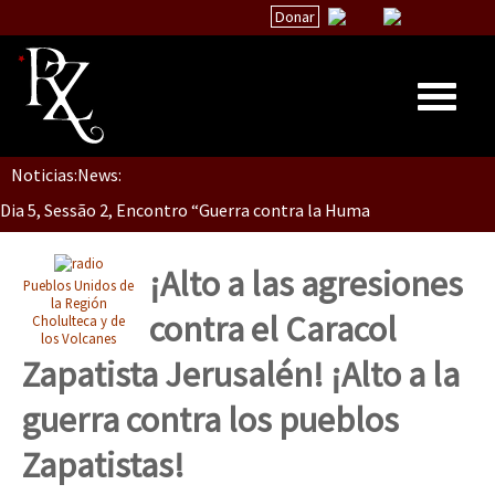
Donar
Noticias:
News:
Inicio
Dia 5, Sessão 2, Encontro “Guerra contra la Humanidad”
Quiénes Somos
La palabra del EZLN
¡Alto a las agresiones
Pueblos Unidos de
Dia 5, sessão 1, do Encontro “Guerra contra a Humanidade”(As pop
Encuentros
la Región
contra el Caracol
Cholulteca y de
los Volcanes
TEMAS
Zapatista Jerusalén! ¡Alto a la
Chiapas
Dia 4 – Encontro “Guerra contra a Humanidade” (As populações e 
guerra contra los pueblos
México
Zapatistas!
Latinoamérica
Dia 3 do Encontro “Guerra contra a Humanidade”