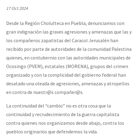
Mundo
17 Oct 2024
EZLN
Desde la Región Cholulteca en Puebla, denunciamos con
Dia 2 do Encontro “Guerra contra a Humanidad”
La Sexta
gran indignación las graves agresiones y amenazas que las y
AutonomÍa y Resistencia
los compañeros zapatistas del Caracol Jerusalén han
recibido por parte de autoridades de la comunidad Palestina
Dia 1: Encontro “Guerra contra a Humanidade”
Megaproyectos
quienes, en contubernio con las autoridades municipales de
Migración
Ocosingo (PVEM), estatales (MORENA), grupos del crimen
Presos
organizado y con la complicidad del gobierno federal han
[CDMX – 20 julio] Jornadas globales por la libertad de Jesús Pláci
desatado una oleada de agresiones, amenazas y atropellos
Mujeres
en contra de nuestr@s compañer@s.
Niñxs
“Sonhando a Terra do Bem Virá” se publica no Estado Espanhol
La continuidad del “cambio” no es otra cosa que la
ETIQUETAS
continuidad y recrudecimiento de la guerra capitalista
MULTIMEDIA
contra quienes nos organizamos desde abajo, contra los
Se o México sabe, que o mundo saiba! Nossas lutas pela memória, a
pueblos originarios que defendemos la vida.
Audio