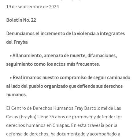
Mundo
19 de septiembre de 2024
EZLN
Boletín No. 22
Dia 2 do Encontro “Guerra contra a Humanidad”
La Sexta
Denunciamos el incremento de la violencia a integrantes
AutonomÍa y Resistencia
del Frayba
Dia 1: Encontro “Guerra contra a Humanidade”
Megaproyectos
• Allanamiento, amenaza de muerte, difamaciones,
Migración
seguimiento como los actos más frecuentes.
Presos
[CDMX – 20 julio] Jornadas globales por la libertad de Jesús Pláci
• Reafirmamos nuestro compromiso de seguir caminando
Mujeres
al lado del pueblo organizado que defiende sus derechos
humanos.
Niñxs
“Sonhando a Terra do Bem Virá” se publica no Estado Espanhol
El Centro de Derechos Humanos Fray Bartolomé de Las
ETIQUETAS
Casas (Frayba) tiene 35 años de promover y defender los
MULTIMEDIA
derechos humanos en Chiapas. En esta travesía por la
Se o México sabe, que o mundo saiba! Nossas lutas pela memória, a
Audio
defensa de derechos, ha documentado y acompañado a