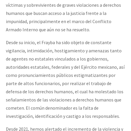
víctimas y sobrevivientes de graves violaciones a derechos
Fotorreportaje
humanos que buscan acceso a la justicia frente a la
[25 abr – CDMX] Tokín por el CNI: 30 años de Resistencia y Rebeldí
Video
impunidad, principalmente en el marco del Conflicto
Armado Interno que aún no se ha resuelto.
Otras secciones
Semillero Guerra contra la Humanidad. (Las poblaciones y
Desde su inicio, el Frayba ha sido objeto de constante
la naturaleza bajo asedio)
vigilancia, intimidación, hostigamiento y amenazas tanto
de agentes no estatales vinculados a los gobiernos,
Libros para descargar
autoridades estatales, federales y del Ejército mexicano, así
Medios Libres
como pronunciamientos públicos estigmatizantes por
COVID-19
parte de altos funcionarios, por realizar el trabajo de
defensa de los derechos humanos, el cual ha molestado los
Eventos
señalamientos de las violaciones a derechos humanos que
Contacto
cometen. El común denominador es la falta de
investigación, identificación y castigo a los responsables.
Desde 2021, hemos alertado el incremento de la violencia y