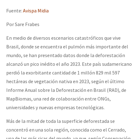
Mundo
Fuente:
Avispa Midia
EZLN
Por Sare Frabes
Dia 2 do Encontro “Guerra contra a Humanidad”
La Sexta
En medio de diversos escenarios catastróficos que vive
AutonomÍa y Resistencia
Brasil, donde se encuentra el pulmón más importante del
Dia 1: Encontro “Guerra contra a Humanidade”
Megaproyectos
mundo, se han presentado datos donde la deforestación
Migración
alcanzó un pico inédito el año 2023. Este país sudamericano
perdió la exorbitante cantidad de 1 millón 829 mil 597
Presos
[CDMX – 20 julio] Jornadas globales por la libertad de Jesús Pláci
hectáreas de vegetación nativa en 2023, según el último
Mujeres
Informe Anual sobre la Deforestación en Brasil (RAD), de
MapBiomas, una red de colaboración entre ONGs,
Niñxs
“Sonhando a Terra do Bem Virá” se publica no Estado Espanhol
universidades y nuevas empresas tecnológicas.
ETIQUETAS
Más de la mitad de toda la superficie deforestada se
MULTIMEDIA
concentró en una sola región, conocida como el Cerrado,
Se o México sabe, que o mundo saiba! Nossas lutas pela memória, a
Audio
una de las más ricas del mundo, ya que, según Conservación