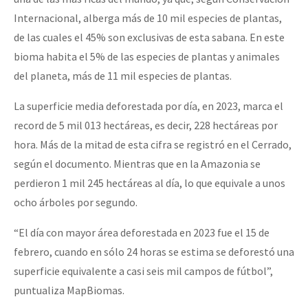
Fotorreportaje
Internacional, alberga más de 10 mil especies de plantas,
de las cuales el 45% son exclusivas de esta sabana. En este
[25 abr – CDMX] Tokín por el CNI: 30 años de Resistencia y Rebeldí
Video
bioma habita el 5% de las especies de plantas y animales
Otras secciones
del planeta, más de 11 mil especies de plantas.
Semillero Guerra contra la Humanidad. (Las poblaciones y
La superficie media deforestada por día, en 2023, marca el
la naturaleza bajo asedio)
record de 5 mil 013 hectáreas, es decir, 228 hectáreas por
Libros para descargar
hora. Más de la mitad de esta cifra se registró en el Cerrado,
según el documento. Mientras que en la Amazonia se
Medios Libres
perdieron 1 mil 245 hectáreas al día, lo que equivale a unos
COVID-19
ocho árboles por segundo.
Eventos
“El día con mayor área deforestada en 2023 fue el 15 de
Contacto
febrero, cuando en sólo 24 horas se estima se deforestó una
superficie equivalente a casi seis mil campos de fútbol”,
puntualiza MapBiomas.