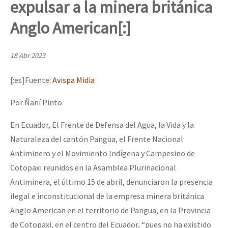
expulsar a la minera británica
Mundo
Anglo American[:]
EZLN
Dia 2 do Encontro “Guerra contra a Humanidad”
La Sexta
18 Abr 2023
AutonomÍa y Resistencia
[:es]Fuente:
Avispa Midia
Dia 1: Encontro “Guerra contra a Humanidade”
Megaproyectos
Por Ñaní Pinto
Migración
Presos
En Ecuador, El Frente de Defensa del Agua, la Vida y la
[CDMX – 20 julio] Jornadas globales por la libertad de Jesús Pláci
Naturaleza del cantón Pangua, el Frente Nacional
Mujeres
Antiminero y el Movimiento Indígena y Campesino de
Niñxs
Cotopaxi reunidos en la Asamblea Plurinacional
“Sonhando a Terra do Bem Virá” se publica no Estado Espanhol
ETIQUETAS
Antiminera, el último 15 de abril, denunciaron la presencia
ilegal e inconstitucional de la empresa minera británica
MULTIMEDIA
Anglo American en el territorio de Pangua, en la Provincia
Se o México sabe, que o mundo saiba! Nossas lutas pela memória, a
Audio
de Cotopaxi, en el centro del Ecuador, “pues no ha existido