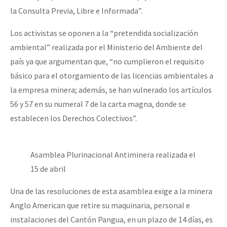
la Consulta Previa, Libre e Informada”.
Fotorreportaje
[25 abr – CDMX] Tokín por el CNI: 30 años de Resistencia y Rebeldí
Video
Los activistas se oponen a la “pretendida socialización
ambiental” realizada por el Ministerio del Ambiente del
Otras secciones
país ya que argumentan que, “no cumplieron el requisito
Semillero Guerra contra la Humanidad. (Las poblaciones y
básico para el otorgamiento de las licencias ambientales a
la naturaleza bajo asedio)
la empresa minera; además, se han vulnerado los artículos
56 y 57 en su numeral 7 de la carta magna, donde se
Libros para descargar
establecen los Derechos Colectivos”.
Medios Libres
COVID-19
Asamblea Plurinacional Antiminera realizada el
Eventos
15 de abril
Contacto
Una de las resoluciones de esta asamblea exige a la minera
Anglo American que retire su maquinaria, personal e
instalaciones del Cantón Pangua, en un plazo de 14 días, es