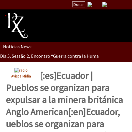
Donar
Noticias:
News:
Inicio
Dia 5, Sessão 2, Encontro “Guerra contra la Humanidad”
Quiénes Somos
La palabra del EZLN
[:es]Ecuador |
Avispa Midia
Dia 5, sessão 1, do Encontro “Guerra contra a Humanidade”(As pop
Encuentros
Pueblos se organizan para
TEMAS
expulsar a la minera británica
Chiapas
Dia 4 – Encontro “Guerra contra a Humanidade” (As populações e 
Anglo American[:en]Ecuador,
México
ueblos se organizan para
Latinoamérica
Dia 3 do Encontro “Guerra contra a Humanidade”