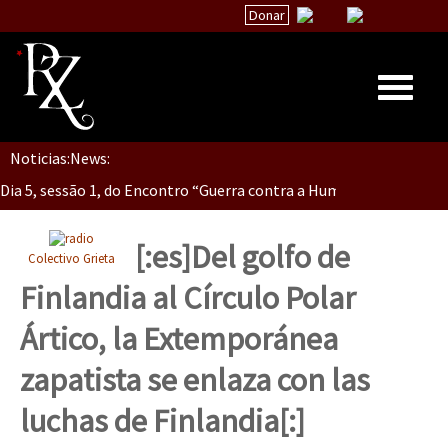
Donar
Dia 5, Sessão 2, Encontro “Guerra contra la Humanidad”
Noticias:
News:
Inicio
Dia 5, sessão 1, do Encontro “Guerra contra a Humanidade”(As pop
Quiénes Somos
La palabra del EZLN
[:es]Del golfo de
Colectivo Grieta
Dia 4 – Encontro “Guerra contra a Humanidade” (As populações e 
Encuentros
Finlandia al Círculo Polar
TEMAS
Ártico, la Extemporánea
Chiapas
Dia 3 do Encontro “Guerra contra a Humanidade”
zapatista se enlaza con las
México
luchas de Finlandia[:]
Latinoamérica
Dia 2 do Encontro “Guerra contra a Humanidad”