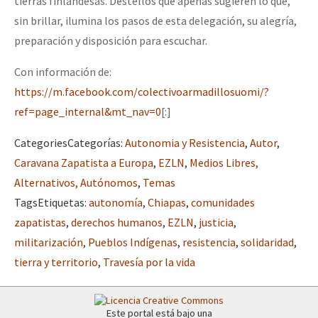
tierras finlandesas. Destellos que apenas sugieren lo que,
sin brillar, ilumina los pasos de esta delegación, su alegría,
preparación y disposición para escuchar.
Con información de:
https://m.facebook.com/colectivoarmadillosuomi/?
ref=page_internal&mt_nav=0
[:]
Categories
Categorías
:
Autonomia y Resistencia
,
Autor
,
Caravana Zapatista a Europa
,
EZLN
,
Medios Libres,
Alternativos, Autónomos
,
Temas
Tags
Etiquetas
:
autonomía
,
Chiapas
,
comunidades
zapatistas
,
derechos humanos
,
EZLN
,
justicia
,
militarización
,
Pueblos Indígenas
,
resistencia
,
solidaridad
,
tierra y territorio
,
Travesía por la vida
Este portal está bajo una