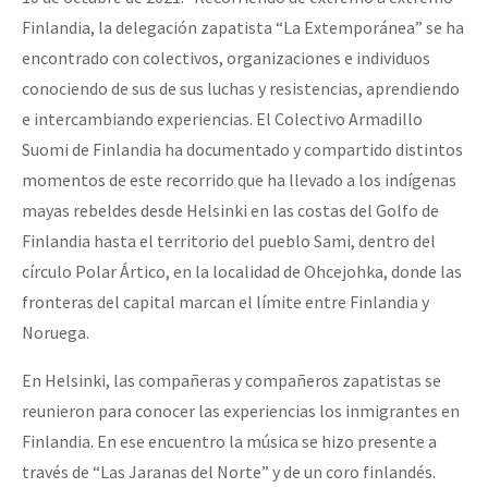
Fotorreportaje
Finlandia, la delegación zapatista “La Extemporánea” se ha
encontrado con colectivos, organizaciones e individuos
Video
conociendo de sus de sus luchas y resistencias, aprendiendo
Otras secciones
e intercambiando experiencias. El Colectivo Armadillo
Semillero Guerra contra la Humanidad. (Las poblaciones y
Suomi de Finlandia ha documentado y compartido distintos
momentos de este recorrido que ha llevado a los indígenas
la naturaleza bajo asedio)
mayas rebeldes desde Helsinki en las costas del Golfo de
Libros para descargar
Finlandia hasta el territorio del pueblo Sami, dentro del
Medios Libres
círculo Polar Ártico, en la localidad de Ohcejohka, donde las
fronteras del capital marcan el límite entre Finlandia y
COVID-19
Noruega.
Eventos
En Helsinki, las compañeras y compañeros zapatistas se
Contacto
reunieron para conocer las experiencias los inmigrantes en
Finlandia. En ese encuentro la música se hizo presente a
través de “Las Jaranas del Norte” y de un coro finlandés.