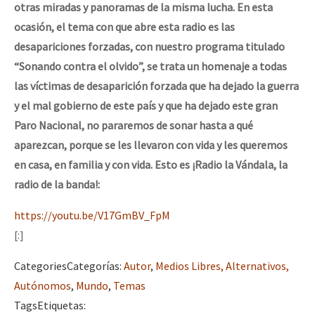
otras miradas y panoramas de la misma lucha. En esta
Fotorreportaje
ocasión, el tema con que abre esta radio es las
[25 abr – CDMX] Tokín por el CNI: 30 años de Resistencia y Rebeldí
Video
desapariciones forzadas, con nuestro programa titulado
“Sonando contra el olvido”, se trata un homenaje a todas
Otras secciones
las víctimas de desaparición forzada que ha dejado la guerra
Semillero Guerra contra la Humanidad. (Las poblaciones y
y el mal gobierno de este país y que ha dejado este gran
la naturaleza bajo asedio)
Paro Nacional, no pararemos de sonar hasta a qué
aparezcan, porque se les llevaron con vida y les queremos
Libros para descargar
en casa, en familia y con vida. Esto es ¡Radio la Vándala, la
Medios Libres
radio de la banda!:
COVID-19
https://youtu.be/V17GmBV_FpM
Eventos
[:]
Contacto
Categories
Categorías
:
Autor
,
Medios Libres, Alternativos,
Autónomos
,
Mundo
,
Temas
Tags
Etiquetas
: