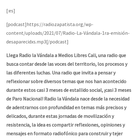
Mundo
[:es]
EZLN
[podcast]https://radiozapatista.org/wp-
Dia 2 do Encontro “Guerra contra a Humanidad”
La Sexta
content/uploads/2021/07/Radio-La-Vándala-1ra-emisión-
AutonomÍa y Resistencia
desaparecidxs.mp3[/podcast]
Dia 1: Encontro “Guerra contra a Humanidade”
Megaproyectos
Llega Radio la Vándala a Medios Libres Cali, una radio que
Migración
busca contar desde las voces del territorio, los procesos y
las diferentes luchas. Una radio que invita a pensar y
Presos
[CDMX – 20 julio] Jornadas globales por la libertad de Jesús Pláci
reflexionar sobre diversos temas que nos han acontecido
Mujeres
durante estos casi 3 meses de estallido social, ¡casi 3 meses
de Paro Nacional! Radio la Vándala nace desde la necesidad
Niñxs
“Sonhando a Terra do Bem Virá” se publica no Estado Espanhol
de adentrarnos con profundidad en temas más precisos y
ETIQUETAS
delicados, durante estas jornadas de movilización y
MULTIMEDIA
resistencia, la idea es compartir reflexiones, opiniones y
Se o México sabe, que o mundo saiba! Nossas lutas pela memória, a
mensajes en formato radiofónico para construir y tejer
Audio