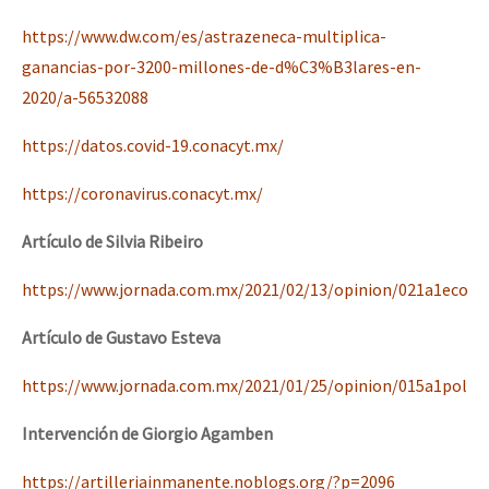
Fotorreportaje
https://www.dw.com/es/astrazeneca-multiplica-
[25 abr – CDMX] Tokín por el CNI: 30 años de Resistencia y Rebeldí
Video
ganancias-por-3200-millones-de-d%C3%B3lares-en-
2020/a-56532088
Otras secciones
https://datos.covid-19.conacyt.mx/
Semillero Guerra contra la Humanidad. (Las poblaciones y
la naturaleza bajo asedio)
https://coronavirus.conacyt.mx/
Libros para descargar
Artículo de Silvia Ribeiro
Medios Libres
https://www.jornada.com.mx/2021/02/13/opinion/021a1eco
COVID-19
Artículo de Gustavo Esteva
Eventos
https://www.jornada.com.mx/2021/01/25/opinion/015a1pol
Contacto
Intervención de Giorgio Agamben
https://artilleriainmanente.noblogs.org/?p=2096