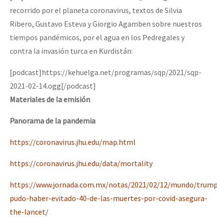
Mundo
recorrido por el planeta coronavirus, textos de Silvia
Ribero, Gustavo Esteva y Giorgio Agamben sobre nuestros
EZLN
tiempos pandémicos, por el agua en los Pedregales y
Dia 2 do Encontro “Guerra contra a Humanidad”
La Sexta
contra la invasión turca en Kurdistán:
AutonomÍa y Resistencia
[podcast]https://kehuelga.net/programas/sqp/2021/sqp-
Dia 1: Encontro “Guerra contra a Humanidade”
Megaproyectos
2021-02-14.ogg[/podcast]
Migración
Materiales de la emisión
Presos
Panorama de la pandemia
[CDMX – 20 julio] Jornadas globales por la libertad de Jesús Pláci
Mujeres
https://coronavirus.jhu.edu/map.html
Niñxs
“Sonhando a Terra do Bem Virá” se publica no Estado Espanhol
https://coronavirus.jhu.edu/data/mortality
ETIQUETAS
https://www.jornada.com.mx/notas/2021/02/12/mundo/trum
MULTIMEDIA
pudo-haber-evitado-40-de-las-muertes-por-covid-asegura-
Se o México sabe, que o mundo saiba! Nossas lutas pela memória, a
Audio
the-lancet/