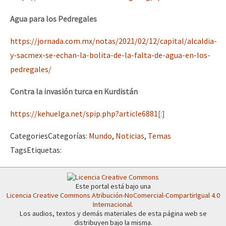
Agua para los Pedregales
https://jornada.com.mx/notas/2021/02/12/capital/alcaldia-
y-sacmex-se-echan-la-bolita-de-la-falta-de-agua-en-los-
pedregales/
Contra la invasión turca en Kurdistán
https://kehuelga.net/spip.php?article6881
[:]
Categories
Categorías
:
Mundo
,
Noticias
,
Temas
Tags
Etiquetas
:
Este portal está bajo una
Licencia Creative Commons Atribución-NoComercial-CompartirIgual 4.0
Internacional
.
Los audios, textos y demás materiales de esta página web se
distribuyen bajo la misma.