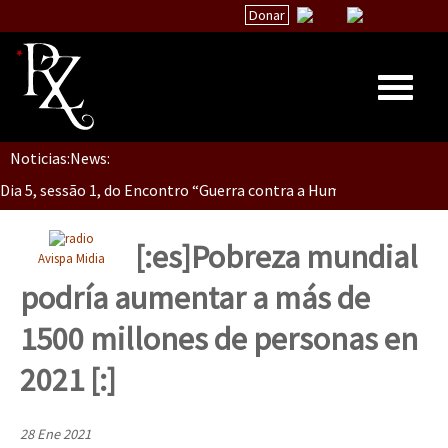
Donar
Dia 5, Sessão 2, Encontro “Guerra contra la Humanidad”
Noticias:
News:
Inicio
Dia 5, sessão 1, do Encontro “Guerra contra a Humanidade”(As pop
Quiénes Somos
La palabra del EZLN
[:es]Pobreza mundial
Avispa Midia
Dia 4 – Encontro “Guerra contra a Humanidade” (As populações e 
Encuentros
podría aumentar a más de
TEMAS
1500 millones de personas en
Chiapas
Dia 3 do Encontro “Guerra contra a Humanidade”
2021 [:]
México
Latinoamérica
28 Ene 2021
Dia 2 do Encontro “Guerra contra a Humanidad”