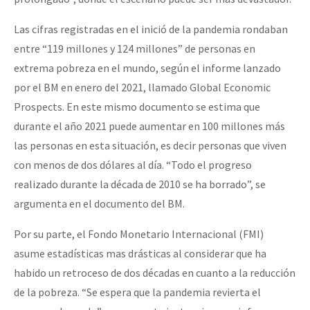
Fotorreportaje
Las cifras registradas en el inició de la pandemia rondaban
Video
entre “119 millones y 124 millones” de personas en
extrema pobreza en el mundo, según el informe lanzado
Otras secciones
por el BM en enero del 2021, llamado Global Economic
Semillero Guerra contra la Humanidad. (Las poblaciones y
Prospects. En este mismo documento se estima que
la naturaleza bajo asedio)
durante el año 2021 puede aumentar en 100 millones más
Libros para descargar
las personas en esta situación, es decir personas que viven
con menos de dos dólares al día. “Todo el progreso
Medios Libres
realizado durante la década de 2010 se ha borrado”, se
COVID-19
argumenta en el documento del BM.
Eventos
Por su parte, el Fondo Monetario Internacional (FMI)
Contacto
asume estadísticas mas drásticas al considerar que ha
habido un retroceso de dos décadas en cuanto a la reducción
de la pobreza. “Se espera que la pandemia revierta el