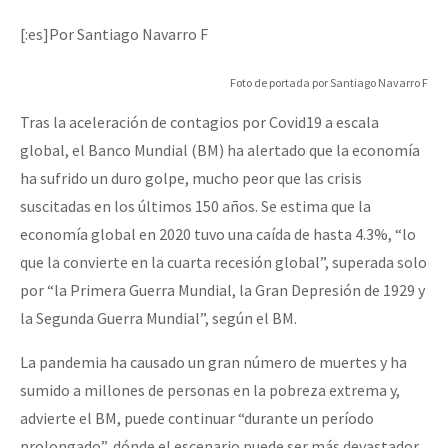
Mundo
[:es]Por Santiago Navarro F
EZLN
Dia 1: Encontro “Guerra contra a Humanidade”
Foto de portada por Santiago Navarro F
La Sexta
Tras la aceleración de contagios por Covid19 a escala
AutonomÍa y Resistencia
global, el Banco Mundial (BM) ha alertado que la economía
[CDMX – 20 julio] Jornadas globales por la libertad de Jesús Pláci
Megaproyectos
ha sufrido un duro golpe, mucho peor que las crisis
Migración
suscitadas en los últimos 150 años. Se estima que la
economía global en 2020 tuvo una caída de hasta 4.3%, “lo
Presos
“Sonhando a Terra do Bem Virá” se publica no Estado Espanhol
que la convierte en la cuarta recesión global”, superada solo
Mujeres
por “la Primera Guerra Mundial, la Gran Depresión de 1929 y
la Segunda Guerra Mundial”, según el BM.
Niñxs
Se o México sabe, que o mundo saiba! Nossas lutas pela memória, a
ETIQUETAS
La pandemia ha causado un gran número de muertes y ha
sumido a millones de personas en la pobreza extrema y,
MULTIMEDIA
advierte el BM, puede continuar “durante un período
[25 abr – CDMX] Tokín por el CNI: 30 años de Resistencia y Rebeldí
Audio
prolongado”, dónde el escenario puede ser más devastador.