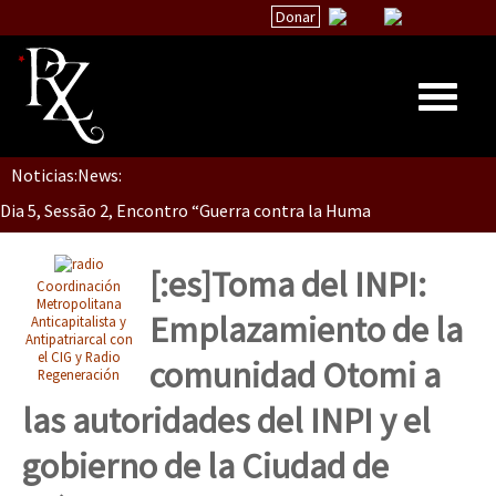
Donar
Noticias:
News:
Inicio
Dia 5, Sessão 2, Encontro “Guerra contra la Humanidad”
Quiénes Somos
La palabra del EZLN
[:es]Toma del INPI:
Coordinación
Dia 5, sessão 1, do Encontro “Guerra contra a Humanidade”(As pop
Encuentros
Metropolitana
Emplazamiento de la
Anticapitalista y
Antipatriarcal con
TEMAS
el CIG y Radio
comunidad Otomi a
Regeneración
Chiapas
Dia 4 – Encontro “Guerra contra a Humanidade” (As populações e 
las autoridades del INPI y el
México
gobierno de la Ciudad de
Latinoamérica
Dia 3 do Encontro “Guerra contra a Humanidade”