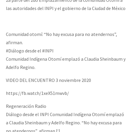
Fotorreportaje
las autoridades del INPI y el gobierno de la Ciudad de México
[25 abr – CDMX] Tokín por el CNI: 30 años de Resistencia y Rebeldí
Video
Otras secciones
Comunidad otomí: “No hay excusa para no atendernos”,
Semillero Guerra contra la Humanidad. (Las poblaciones y
afirman.
la naturaleza bajo asedio)
#Diálogo desde el #INPI
Comunidad Indígena Otomí emplazó a Claudia Sheinbaum y
Libros para descargar
Adelfo Regino.
Medios Libres
VIDEO DEL ENCUENTRO 3 noviembre 2020
COVID-19
https://fb.watch/1xeX51mwvb/
Eventos
Regeneración Radio
Contacto
Diálogo desde el INPI Comunidad Indígena Otomí emplazó
a Claudia Sheinbaum y Adelfo Regino. “No hay excusa para
no atendernos”, afirman.[:]