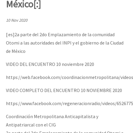
México[:]
Mundo
EZLN
10 Nov 2020
Dia 2 do Encontro “Guerra contra a Humanidad”
La Sexta
[:es]2a parte del 2do Emplazamiento de la comunidad
AutonomÍa y Resistencia
Otomi a las autoridades del INPI y el gobierno de la Ciudad
Dia 1: Encontro “Guerra contra a Humanidade”
Megaproyectos
de México
Migración
VIDEO DEL ENCUENTRO 10 noviembre 2020
Presos
[CDMX – 20 julio] Jornadas globales por la libertad de Jesús Pláci
https://web.facebook.com/coordinacionmetropolitana/video
Mujeres
VIDEO COMPLETO DEL ENCUENTRO 10 NOVIEMBRE 2020
Niñxs
“Sonhando a Terra do Bem Virá” se publica no Estado Espanhol
https://www.facebook.com/regeneracionradio/videos/652677
ETIQUETAS
Coordinación Metropolitana Anticapitalista y
MULTIMEDIA
Antipatriarcal con el CIG
Se o México sabe, que o mundo saiba! Nossas lutas pela memória, a
Audio
2a parte del 2do Emplazamiento de la comunidad Otomi a