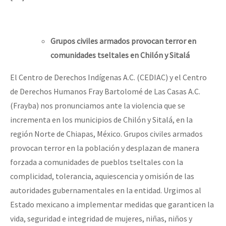
Mundo
EZLN
Grupos civiles armados provocan terror en
Dia 1: Encontro “Guerra contra a Humanidade”
La Sexta
comunidades tseltales en Chilón y Sitalá
AutonomÍa y Resistencia
El Centro de Derechos Indígenas A.C. (CEDIAC) y el Centro
[CDMX – 20 julio] Jornadas globales por la libertad de Jesús Pláci
Megaproyectos
de Derechos Humanos Fray Bartolomé de Las Casas A.C.
Migración
(Frayba) nos pronunciamos ante la violencia que se
incrementa en los municipios de Chilón y Sitalá, en la
Presos
“Sonhando a Terra do Bem Virá” se publica no Estado Espanhol
región Norte de Chiapas, México. Grupos civiles armados
Mujeres
provocan terror en la población y desplazan de manera
Niñxs
forzada a comunidades de pueblos tseltales con la
Se o México sabe, que o mundo saiba! Nossas lutas pela memória, a
complicidad, tolerancia, aquiescencia y omisión de las
ETIQUETAS
autoridades gubernamentales en la entidad. Urgimos al
MULTIMEDIA
Estado mexicano a implementar medidas que garanticen la
[25 abr – CDMX] Tokín por el CNI: 30 años de Resistencia y Rebeldí
Audio
vida, seguridad e integridad de mujeres, niñas, niños y