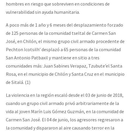
hombres en riesgo que sobreviven en condiciones de
Fotorreportaje
vulnerabilidad sin ayuda humanitaria.
Video
A poco más de 1 año y 6 meses del desplazamiento forzado
Otras secciones
de 125 personas de la comunidad tseltal de Carmen San
Semillero Guerra contra la Humanidad. (Las poblaciones y
José, en Chilón, el mismo grupo civil armado procedente de
la naturaleza bajo asedio)
Pechton Icotsilh’ desplazó a 65 personas de la comunidad
San Antonio Patbaxil y mantiene en sitio a tres
Libros para descargar
comunidades más: Juan Sabines Verapaz, Tzubute’el Santa
Medios Libres
Rosa, en el municipio de Chilón y Santa Cruz en el municipio
de Sitalá. (1)
COVID-19
Eventos
La violencia en la región escaló desde el 03 de junio de 2018,
cuando un grupo civil armado privó arbitrariamente de la
Contacto
vida al joven Marín Luis Gómez Guzmán, en la comunidad de
Carmen San José. El 04 de junio, los agresores regresaron a
la comunidad y dispararon al aire causando terror en la