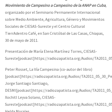
Mundo
Movimiento de Campesino a Campesino de la ANAP en Cuba
,
organizado por el Seminario Permanente Internacional
EZLN
sobre Medio Ambiente, Agricultura, Género y Movimientos
Dia 2 do Encontro “Guerra contra a Humanidad”
La Sexta
Sociales de CIESAS-Sureste y el Centro Cultural
AutonomÍa y Resistencia
TierrAdentro Café, en San Cristóbal de Las Casas, Chiapas,
30 de mayo de 2011.
Dia 1: Encontro “Guerra contra a Humanidade”
Megaproyectos
Migración
Presentación de María Elena Martínez Torres, CIESAS-
Sureste[podcast]https://radiozapatista.org/Audios/TA2011_
Presos
[CDMX – 20 julio] Jornadas globales por la libertad de Jesús Pláci
Peter Rosset, La Vía Campesina (co-autor del libro)
Mujeres
[podcast]https://radiozapatista.org/Audios/TA2011_05_30_P
Niñxs
Jorge Santiago Santiago,
“Sonhando a Terra do Bem Virá” se publica no Estado Espanhol
ETIQUETAS
DESMI[podcast]https://radiozapatista.org/Audios/TA2011_0
Xochitl Leyva Solano, CIESAS-
MULTIMEDIA
Sureste[podcast]https://radiozapatista.org/Audios/TA2011_0
Se o México sabe, que o mundo saiba! Nossas lutas pela memória, a
Audio
Helda Morales,