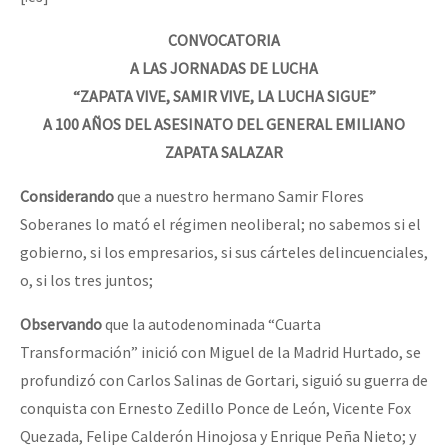
Fotorreportaje
CONVOCATORIA
Video
A LAS JORNADAS DE LUCHA
“ZAPATA VIVE, SAMIR VIVE, LA LUCHA SIGUE”
Otras secciones
A 100 AÑOS DEL ASESINATO DEL GENERAL EMILIANO
Semillero Guerra contra la Humanidad. (Las poblaciones y
ZAPATA SALAZAR
la naturaleza bajo asedio)
Considerando
que a nuestro hermano Samir Flores
Libros para descargar
Soberanes lo mató el régimen neoliberal; no sabemos si el
Medios Libres
gobierno, si los empresarios, si sus cárteles delincuenciales,
o, si los tres juntos;
COVID-19
Eventos
Observando
que la autodenominada “Cuarta
Transformación” inició con Miguel de la Madrid Hurtado, se
Contacto
profundizó con Carlos Salinas de Gortari, siguió su guerra de
conquista con Ernesto Zedillo Ponce de León, Vicente Fox
Quezada, Felipe Calderón Hinojosa y Enrique Peña Nieto; y