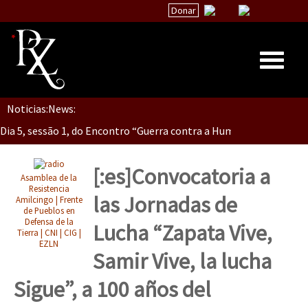
Donar
Dia 5, Sessão 2, Encontro “Guerra contra la Humanidad”
Noticias:
News:
Inicio
Dia 5, sessão 1, do Encontro “Guerra contra a Humanidade”(As pop
Quiénes Somos
La palabra del EZLN
[:es]Convocatoria a
Asamblea de la
Dia 4 – Encontro “Guerra contra a Humanidade” (As populações e 
Encuentros
Resistencia
las Jornadas de
Amilcingo | Frente
de Pueblos en
TEMAS
Defensa de la
Lucha “Zapata Vive,
Tierra | CNI | CIG |
Chiapas
EZLN
Dia 3 do Encontro “Guerra contra a Humanidade”
Samir Vive, la lucha
México
Sigue”, a 100 años del
Latinoamérica
Dia 2 do Encontro “Guerra contra a Humanidad”