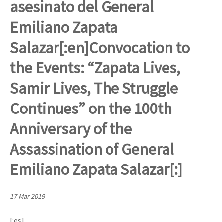
asesinato del General
Mundo
Emiliano Zapata
EZLN
Dia 1: Encontro “Guerra contra a Humanidade”
Salazar[:en]Convocation to
La Sexta
the Events: “Zapata Lives,
AutonomÍa y Resistencia
[CDMX – 20 julio] Jornadas globales por la libertad de Jesús Pláci
Megaproyectos
Samir Lives, The Struggle
Migración
Continues” on the 100th
Presos
Anniversary of the
“Sonhando a Terra do Bem Virá” se publica no Estado Espanhol
Mujeres
Assassination of General
Niñxs
Emiliano Zapata Salazar[:]
Se o México sabe, que o mundo saiba! Nossas lutas pela memória, a
ETIQUETAS
17 Mar 2019
MULTIMEDIA
[25 abr – CDMX] Tokín por el CNI: 30 años de Resistencia y Rebeldí
Audio
[:es]