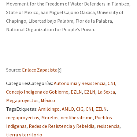
Movement for the Freedom of Water Defenders in Tlanixco,
State of Mexico, San Miguel Cajono Oaxaca, University of
Chapingo, Libertad bajo Palabra, Flor de la Palabra,
National Organization for People’s Power.
Source:
Enlace Zapatista
[:]
Categories
Categorías
:
Autonomia y Resistencia
,
CNI
,
Concejo Indígena de Gobierno
,
EZLN
,
EZLN
,
La Sexta
,
Megaproyectos
,
México
Tags
Etiquetas
:
Amilcingo
,
AMLO
,
CIG
,
CNI
,
EZLN
,
megaproyectos
,
Morelos
,
neoliberalismo
,
Pueblos
Indígenas
,
Redes de Resistencia y Rebeldía
,
resistencia
,
tierra y territorio