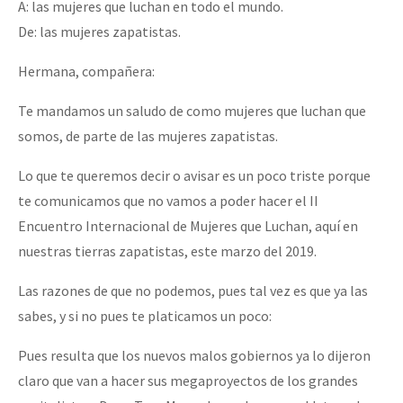
A: las mujeres que luchan en todo el mundo.
Fotorreportaje
De: las mujeres zapatistas.
Video
Hermana, compañera:
Otras secciones
Te mandamos un saludo de como mujeres que luchan que
Semillero Guerra contra la Humanidad. (Las poblaciones y
somos, de parte de las mujeres zapatistas.
la naturaleza bajo asedio)
Lo que te queremos decir o avisar es un poco triste porque
Libros para descargar
te comunicamos que no vamos a poder hacer el II
Medios Libres
Encuentro Internacional de Mujeres que Luchan, aquí en
nuestras tierras zapatistas, este marzo del 2019.
COVID-19
Las razones de que no podemos, pues tal vez es que ya las
Eventos
sabes, y si no pues te platicamos un poco:
Contacto
Pues resulta que los nuevos malos gobiernos ya lo dijeron
claro que van a hacer sus megaproyectos de los grandes