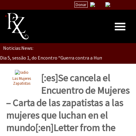
Donar
Dia 5, Sessão 2, Encontro “Guerra contra la Humanidad”
Noticias:
News:
Inicio
Dia 5, sessão 1, do Encontro “Guerra contra a Humanidade”(As pop
Quiénes Somos
La palabra del EZLN
[:es]Se cancela el
Las Mujeres
Dia 4 – Encontro “Guerra contra a Humanidade” (As populações e 
Encuentros
Zapatistas
Encuentro de Mujeres
TEMAS
– Carta de las zapatistas a las
Chiapas
Dia 3 do Encontro “Guerra contra a Humanidade”
mujeres que luchan en el
México
mundo[:en]Letter from the
Latinoamérica
Dia 2 do Encontro “Guerra contra a Humanidad”