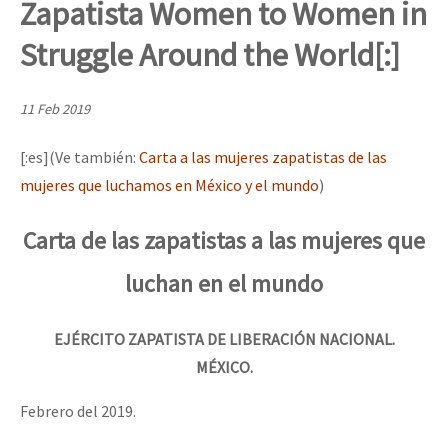
Zapatista Women to Women in
Mundo
Struggle Around the World[:]
EZLN
Dia 1: Encontro “Guerra contra a Humanidade”
La Sexta
11 Feb 2019
AutonomÍa y Resistencia
[:es](Ve también:
Carta a las mujeres zapatistas de las
[CDMX – 20 julio] Jornadas globales por la libertad de Jesús Pláci
Megaproyectos
mujeres que luchamos en México y el mundo
)
Migración
Carta de las zapatistas a las mujeres que
Presos
“Sonhando a Terra do Bem Virá” se publica no Estado Espanhol
luchan en el mundo
Mujeres
Niñxs
Se o México sabe, que o mundo saiba! Nossas lutas pela memória, a
EJÉRCITO ZAPATISTA DE LIBERACIÓN NACIONAL.
ETIQUETAS
MÉXICO.
MULTIMEDIA
Febrero del 2019.
[25 abr – CDMX] Tokín por el CNI: 30 años de Resistencia y Rebeldí
Audio