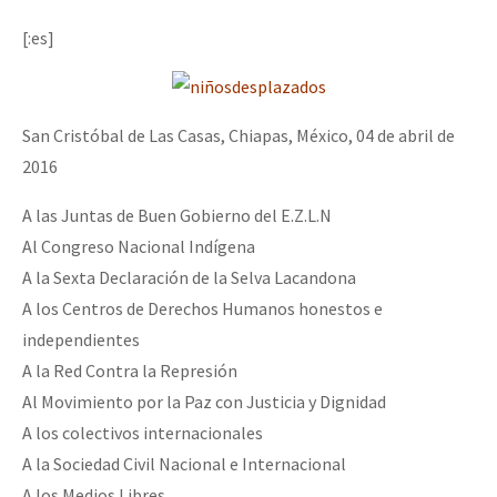
Mundo
[:es]
EZLN
Dia 2 do Encontro “Guerra contra a Humanidad”
La Sexta
San Cristóbal de Las Casas, Chiapas, México, 04 de abril de
AutonomÍa y Resistencia
2016
Dia 1: Encontro “Guerra contra a Humanidade”
Megaproyectos
A las Juntas de Buen Gobierno del E.Z.L.N
Migración
Al Congreso Nacional Indígena
Presos
A la Sexta Declaración de la Selva Lacandona
[CDMX – 20 julio] Jornadas globales por la libertad de Jesús Pláci
A los Centros de Derechos Humanos honestos e
Mujeres
independientes
Niñxs
A la Red Contra la Represión
“Sonhando a Terra do Bem Virá” se publica no Estado Espanhol
ETIQUETAS
Al Movimiento por la Paz con Justicia y Dignidad
A los colectivos internacionales
MULTIMEDIA
A la Sociedad Civil Nacional e Internacional
Se o México sabe, que o mundo saiba! Nossas lutas pela memória, a
Audio
A los Medios Libres