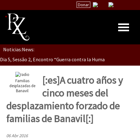
Donar
Noticias:
News:
Inicio
Dia 5, Sessão 2, Encontro “Guerra contra la Humanidad”
Quiénes Somos
La palabra del EZLN
[:es]A cuatro años y
Familias
Dia 5, sessão 1, do Encontro “Guerra contra a Humanidade”(As pop
Encuentros
desplazadas de
cinco meses del
Banavil
TEMAS
desplazamiento forzado de
Chiapas
Dia 4 – Encontro “Guerra contra a Humanidade” (As populações e 
familias de Banavil[:]
México
Latinoamérica
06 Abr 2016
Dia 3 do Encontro “Guerra contra a Humanidade”