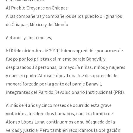
Fotorreportaje
Al Pueblo Creyente en Chiapas
A las compañeras y compañeros de los pueblo originarios
[25 abr – CDMX] Tokín por el CNI: 30 años de Resistencia y Rebeldí
Video
de Chiapas, México y del Mundo
Otras secciones
A 4 años y cinco meses,
Semillero Guerra contra la Humanidad. (Las poblaciones y
la naturaleza bajo asedio)
El 04 de diciembre de 2011, fuimos agredidos por armas de
fuego por los priistas del mismo paraje Banavil, y
Libros para descargar
desplazados 13 personas, la mayoría niñas, niños y mujeres
Medios Libres
y nuestro padre Alonso López Luna fue desaparecido de
manera forzada por la gente del paraje Banavil,
COVID-19
integrantes del Partido Revolucionario Institucional (PRI).
Eventos
A más de 4 años y cinco meses de ocurrido esta grave
Contacto
violación a los derechos humanos, nuestra familia de
Alonso López Luna, continuamos en su búsqueda de la
verdad y justicia. Pero también recordamos la obligación