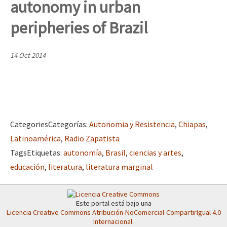
autonomy in urban
Mundo
peripheries of Brazil
EZLN
Dia 2 do Encontro “Guerra contra a Humanidad”
La Sexta
14 Oct 2014
AutonomÍa y Resistencia
Dia 1: Encontro “Guerra contra a Humanidade”
Megaproyectos
Migración
Presos
Categories
Categorías
:
Autonomia y Resistencia
,
Chiapas
,
[CDMX – 20 julio] Jornadas globales por la libertad de Jesús Pláci
Latinoamérica
,
Radio Zapatista
Mujeres
Tags
Etiquetas
:
autonomía
,
Brasil
,
ciencias y artes
,
Niñxs
educación
,
literatura
,
literatura marginal
“Sonhando a Terra do Bem Virá” se publica no Estado Espanhol
ETIQUETAS
MULTIMEDIA
Este portal está bajo una
Licencia Creative Commons Atribución-NoComercial-CompartirIgual 4.0
Se o México sabe, que o mundo saiba! Nossas lutas pela memória, a
Audio
Internacional
.