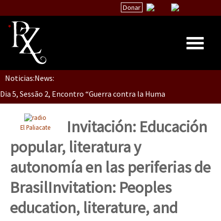
Donar
Noticias:
News:
Inicio
Dia 5, Sessão 2, Encontro “Guerra contra la Humanidad”
Quiénes Somos
La palabra del EZLN
Invitación: Educación
El Paliacate
Dia 5, sessão 1, do Encontro “Guerra contra a Humanidade”(As pop
Encuentros
popular, literatura y
TEMAS
autonomía en las periferias de
Chiapas
Dia 4 – Encontro “Guerra contra a Humanidade” (As populações e 
Brasil
Invitation: Peoples
México
education, literature, and
Latinoamérica
Dia 3 do Encontro “Guerra contra a Humanidade”